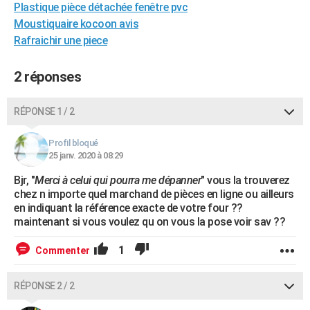
Plastique pièce détachée fenêtre pvc
City break
Voyage de noces
Climat
Destinations
Voyage nature
Forum
+
PHOTO
Moustiquaire kocoon avis
Rafraichir une piece
GUIDES D'ACHAT
BONS PLANS
2 réponses
CARTE DE VOEUX
RÉPONSE 1 / 2
Carte Bonne année
Carte Pâques
Carte de Noël
Carte Saint-Valentin
Carte d'anniversaire
DICTIONNAIRE
Profil bloqué
Biographies
Expressions
Dictionnaire
Citations
Proverbes
25 janv. 2020 à 08:29
PROGRAMME TV
Bjr, "
Merci à celui qui pourra me dépanner
" vous la trouverez
COPAINS D'AVANT
chez n importe quel marchand de pièces en ligne ou ailleurs
en indiquant la référence exacte de votre four ??
Se connecter
Collèges
Universités
Service militaire
S'inscrire
Lycées
Primaires
Entreprises
Avis de recherche
AVIS DE DÉCÈS
maintenant si vous voulez qu on vous la pose voir sav ??
FORUM
1
Commenter
Lifestyle
Sport
Television
Cinema
Bricolage
Culture
Auto
Voyage
RÉPONSE 2 / 2