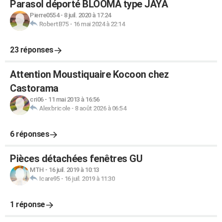
Parasol déporté BLOOMA type JAYA
Pierre0554
-
8 juil. 2020 à 17:24
RobertB75
-
16 mai 2024 à 22:14
23 réponses
Attention Moustiquaire Kocoon chez
Castorama
cri06
-
11 mai 2013 à 16:56
Alexbricole
-
8 août 2026 à 06:54
6 réponses
Pièces détachées fenêtres GU
MTH
-
16 juil. 2019 à 10:13
Icare95
-
16 juil. 2019 à 11:30
1 réponse