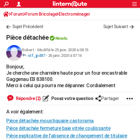
ACTUALITÉS
Forum
Forum Bricolage
Connexion
Electroménager
S'inscrire
Rechercher
Société
Education
Villes
Politique
Faits Divers
Monde
+
SPORT
Sujet Précédent
Sujet Suivant
Football
Cyclisme
Forum
Coupe du monde 2026
Tennis
Rugby
CULTURE
Pièce détachée
Résolu
TNT
Cinéma
Musique
Programme TV
Streaming
Sorties cinéma
+
FINANCE
Robert
-
Modifié le 25 janv. 2020 à 08:15
stf_jpd87
-
26 janv. 2020 à 07:16
Impôts
Immobilier
Banque
Crédit
Retraite
Epargne
Risques naturels par ville
Assurance
AUTO
Bonjour,
Réserver un essai
Berlines
Forum auto
Essais
Citadines
SUV
+
HIGH-TECH
Je cherche une charnière haute pour un four encastrable
Gaggenau EB 838100.
Meilleur smartphone
Ordinateurs
Guide high-tech
Mobiles
Internet
Jeux vidéo
+
BRICOLAGE
Merci à celui qui pourra me dépanner. Cordialement
Aménagement intérieur
Cuisine
Jardinage
+
Forum
Extérieur
Salle de bains
Rangement
WEEK-END
Répondre (2)
Posez votre question
Partager
Escapades
Expositions
Week-end nature
Guides de France
Patrimoine
Musées
+
LIFESTYLE
A voir également:
Pièce détachée moustiquaire castorama
Bien-être
Mode
+
Art de vivre
Loisirs
Modes de vie
SANTE
Pièce détachée fermeture baie vitrée coulissante
Guide de la santé
Médicaments
+
Alimentation
Maladies
Sommeil
VOYAGE
Pièce explicative de l'absence de changement de titulaire