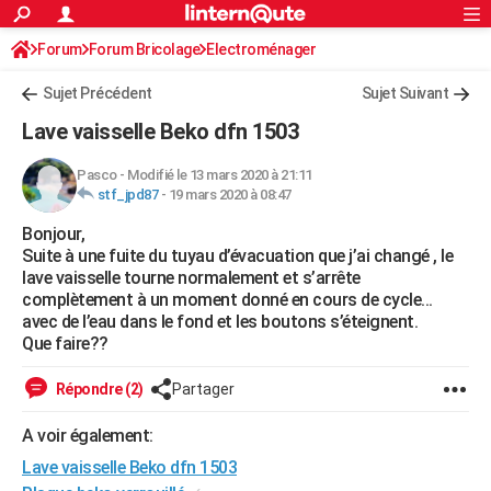
ACTUALITÉS
Forum
Forum Bricolage
Connexion
Electroménager
S'inscrire
Rechercher
Société
Education
Villes
Politique
Faits Divers
Monde
+
SPORT
Sujet Précédent
Sujet Suivant
Football
Cyclisme
Forum
Coupe du monde 2026
Tennis
Rugby
CULTURE
Lave vaisselle Beko dfn 1503
TNT
Cinéma
Musique
Programme TV
Streaming
Sorties cinéma
+
FINANCE
Pasco
-
Modifié le 13 mars 2020 à 21:11
stf_jpd87
-
19 mars 2020 à 08:47
Impôts
Immobilier
Banque
Crédit
Retraite
Epargne
Risques naturels par ville
Assurance
AUTO
Bonjour,
Réserver un essai
Berlines
Forum auto
Essais
Citadines
SUV
+
HIGH-TECH
Suite à une fuite du tuyau d’évacuation que j’ai changé , le
lave vaisselle tourne normalement et s’arrête
Meilleur smartphone
Ordinateurs
Guide high-tech
Mobiles
Internet
Jeux vidéo
+
BRICOLAGE
complètement à un moment donné en cours de cycle...
avec de l’eau dans le fond et les boutons s’éteignent.
Aménagement intérieur
Cuisine
Jardinage
+
Forum
Extérieur
Salle de bains
Rangement
WEEK-END
Que faire??
Escapades
Expositions
Week-end nature
Guides de France
Patrimoine
Musées
+
LIFESTYLE
Répondre (2)
Partager
Bien-être
Mode
+
Art de vivre
Loisirs
Modes de vie
SANTE
A voir également:
Lave vaisselle Beko dfn 1503
Guide de la santé
Médicaments
+
Alimentation
Maladies
Sommeil
VOYAGE