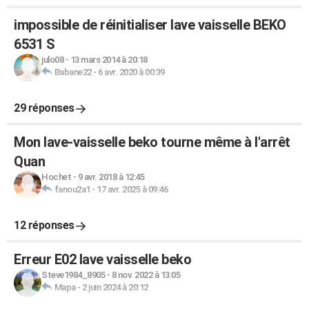
impossible de réinitialiser lave vaisselle BEKO
6531 S
julo08
-
13 mars 2014 à 20:18
Babane22
-
6 avr. 2020 à 00:39
29 réponses
Mon lave-vaisselle beko tourne même à l'arrêt
Quan
Hochet
-
9 avr. 2018 à 12:45
fanou2a1
-
17 avr. 2025 à 09:46
12 réponses
Erreur E02 lave vaisselle beko
Steve1984_8905
-
8 nov. 2022 à 13:05
Mapa
-
2 juin 2024 à 20:12