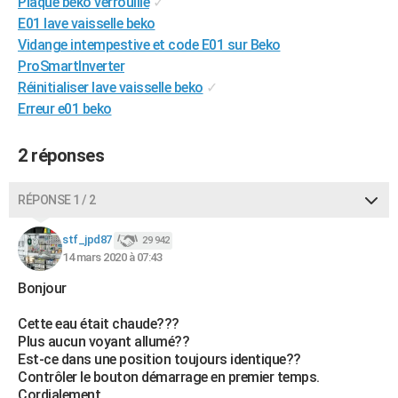
Plaque beko verrouillé
✓
City break
Voyage de noces
Climat
Destinations
Voyage nature
Forum
+
PHOTO
E01 lave vaisselle beko
Vidange intempestive et code E01 sur Beko
GUIDES D'ACHAT
ProSmartInverter
Réinitialiser lave vaisselle beko
✓
BONS PLANS
Erreur e01 beko
CARTE DE VOEUX
2 réponses
Carte Bonne année
Carte Pâques
Carte de Noël
Carte Saint-Valentin
Carte d'anniversaire
DICTIONNAIRE
Biographies
Expressions
Dictionnaire
Citations
Proverbes
RÉPONSE 1 / 2
PROGRAMME TV
COPAINS D'AVANT
stf_jpd87
29 942
14 mars 2020 à 07:43
Se connecter
Collèges
Universités
Service militaire
S'inscrire
Lycées
Primaires
Entreprises
Avis de recherche
AVIS DE DÉCÈS
Bonjour
FORUM
Cette eau était chaude???
Plus aucun voyant allumé??
Lifestyle
Sport
Television
Cinema
Bricolage
Culture
Auto
Voyage
Est-ce dans une position toujours identique??
Contrôler le bouton démarrage en premier temps.
Cordialement.