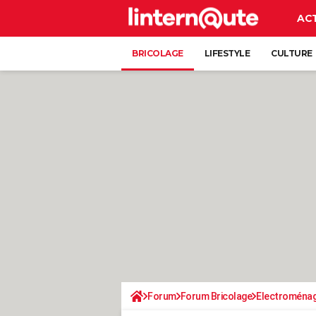
AC
BRICOLAGE
LIFESTYLE
CULTURE
Forum
Forum Bricolage
Electroména