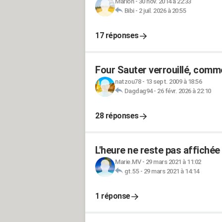
Marion
-
30 nov. 2014 à 22:33
Bibi
-
2 juil. 2026 à 20:55
17 réponses
Four Sauter verrouillé, comm
natzou78
-
13 sept. 2009 à 18:56
Dagdag94
-
26 févr. 2026 à 22:10
28 réponses
L'heure ne reste pas affiché
Marie.MV
-
29 mars 2021 à 11:02
gt.55
-
29 mars 2021 à 14:14
1 réponse