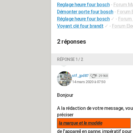
Reglage heure four bosch
-
Forum M
Démonter porte four bosch
-
Forum 
Réglage heure four bosch
✓
-
Forum 
Voyant clé four brandt
✓
-
Forum El
2 réponses
RÉPONSE 1 / 2
stf_jpd87
29 968
14 mars 2020 à 07:50
Bonjour
A la rédaction de votre message, vo
préciser
la marque et le modèle
de l'appareil en panne; impératif pour 