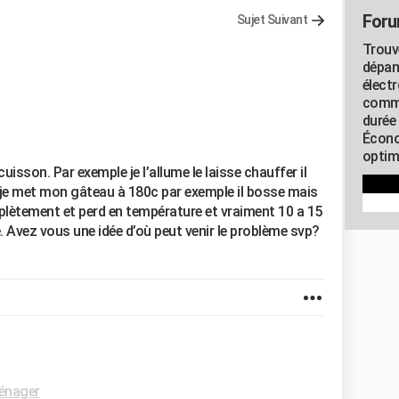
Foru
Sujet Suivant
Trouv
dépan
élect
commu
durée
Écono
optimi
isson. Par exemple je l’allume le laisse chauffer il
 je met mon gâteau à 180c par exemple il bosse mais
mplètement et perd en température et vraiment 10 a 15
e. Avez vous une idée d’où peut venir le problème svp?
énager