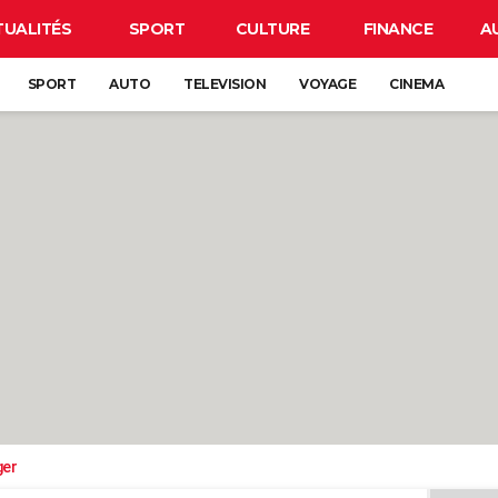
TUALITÉS
SPORT
CULTURE
FINANCE
A
SPORT
AUTO
TELEVISION
VOYAGE
CINEMA
ger