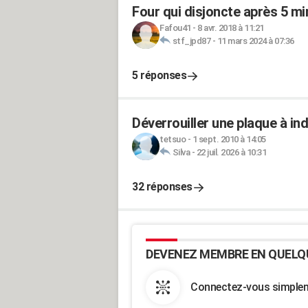
Four qui disjoncte après 5 m
Fafou41
-
8 avr. 2018 à 11:21
stf_jpd87
-
11 mars 2024 à 07:36
5 réponses
Déverrouiller une plaque à in
tetsuo
-
1 sept. 2010 à 14:05
Silva
-
22 juil. 2026 à 10:31
32 réponses
DEVENEZ MEMBRE EN QUELQ
Connectez-vous simpleme