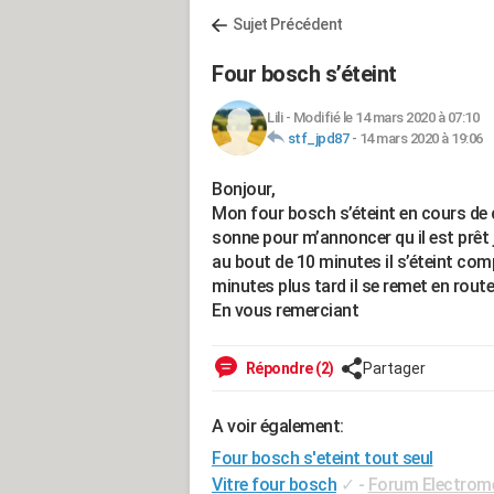
Sujet Précédent
Four bosch s’éteint
Lili
-
Modifié le 14 mars 2020 à 07:10
stf_jpd87
-
14 mars 2020 à 19:06
Bonjour,
Mon four bosch s’éteint en cours de cu
sonne pour m’annoncer qu il est prêt
au bout de 10 minutes il s’éteint co
minutes plus tard il se remet en rout
En vous remerciant
Répondre (2)
Partager
A voir également:
Four bosch s'eteint tout seul
Vitre four bosch
✓
-
Forum Electrom