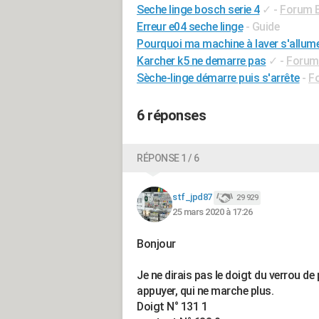
Seche linge bosch serie 4
✓
-
Forum 
Erreur e04 seche linge
- Guide
Pourquoi ma machine à laver s'allum
Karcher k5 ne demarre pas
✓
-
Forum
Sèche-linge démarre puis s'arrête
-
F
6 réponses
RÉPONSE 1 / 6
stf_jpd87
29 929
25 mars 2020 à 17:26
Bonjour
Je ne dirais pas le doigt du verrou de p
appuyer, qui ne marche plus.
Doigt N° 131 1