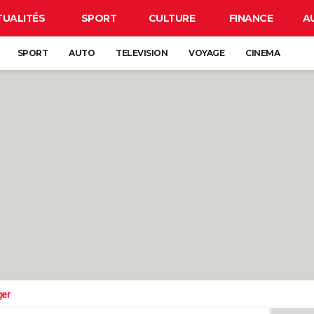
TUALITÉS
SPORT
CULTURE
FINANCE
A
SPORT
AUTO
TELEVISION
VOYAGE
CINEMA
ger