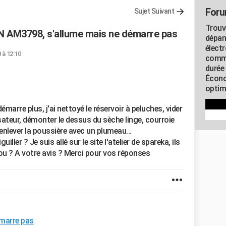
Foru
Sujet Suivant
Trouv
N AM3798, s'allume mais ne démarre pas
dépan
élect
 à 12:10
commu
durée
Écono
optimi
rre plus, j'ai nettoyé le réservoir à peluches, vider
nsateur, démonter le dessus du sèche linge, courroie
 enlever la poussière avec un plumeau...
iller ? Je suis allé sur le site l'atelier de spareka, ils
ou ? A votre avis ? Merci pour vos réponses
émarre pas