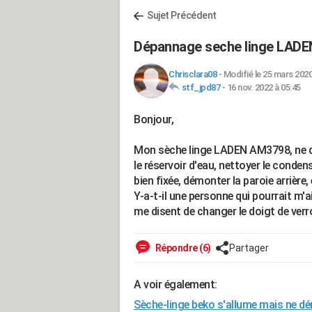
Sujet Précédent
Dépannage seche linge LADE
Chrisclara08
-
Modifié le 25 mars 2020
stf_jpd87
-
16 nov. 2022 à 05:45
Bonjour,
Mon sèche linge LADEN AM3798, ne déma
le réservoir d'eau, nettoyer le conde
bien fixée, démonter la paroie arrière,
Y-a-t-il une personne qui pourrait m'aigu
me disent de changer le doigt de verr
Répondre (6)
Partager
A voir également:
Sèche-linge beko s'allume mais ne d