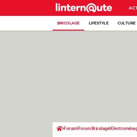
AC
BRICOLAGE
LIFESTYLE
CULTURE
Forum
Forum Bricolage
Electroména