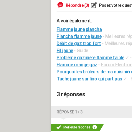
Répondre (3)
Posez votre ques
A voir également:
Flamme jaune plancha
Plancha flamme jaune
- Meilleures r
Débit de gaz trop fort
- Meilleures r
Fil jaune
- Guide
Problème gazinière flamme faible
✓
Flamme orange gaz
-
Forum Electro
Pourquoi les brûleurs de ma cuisinièr
Tache jaune sur lino qui part pas
✓
-
3 réponses
RÉPONSE 1 / 3
Meilleure réponse