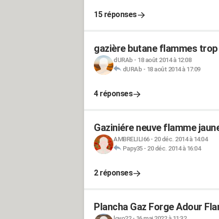
15 réponses
gazière butane flammes trop
dURAb
-
18 août 2014 à 12:08
dURAb
-
18 août 2014 à 17:09
4 réponses
Gaziniére neuve flamme jaun
AMBRELILI66
-
20 déc. 2014 à 14:04
Papy35
-
20 déc. 2014 à 16:04
2 réponses
Plancha Gaz Forge Adour Fl
lovo22
-
16 mai 2022 à 11:32