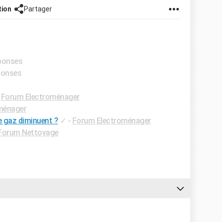
tion
Partager
éponses
éponses
-
Forum Electroménager
ménager
e gaz diminuent ?
✓
-
Forum Electroménager
Forum Nettoyage