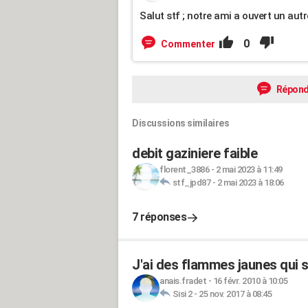
Salut stf ; notre ami a ouvert un autre
0
Commenter
Répond
Discussions similaires
debit gaziniere faible
florent_3886
-
2 mai 2023 à 11:49
stf_jpd87
-
2 mai 2023 à 18:06
7 réponses
J'ai des flammes jaunes qui 
anais.fradet
-
16 févr. 2010 à 10:05
Sisi 2
-
25 nov. 2017 à 08:45