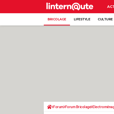
AC
BRICOLAGE
LIFESTYLE
CULTURE
Forum
Forum Bricolage
Electroména