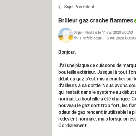
Sujet Précédent
Brûleur gaz crache flammes
Dnjie
-
Modifié le 11 avr. 2020 à 00:53
Profil bloqué -
16 avr. 2020 à 08:05
Bonjour,
J'ai une plaque de cuissons de marque
bouteille extérieur. Jusque là tout f
débit du gaz s'est mis à cracher sur l
d'ailleurs à sa sortie. Nous avons co
qui restait dans le système au début
normal. La bouteille a été changée. 
nouveau le gaz sort trop fort, les f
odeur de gaz rendant inutilisable la 
redevient normale, mais lorsqu'on ess
Cordialement