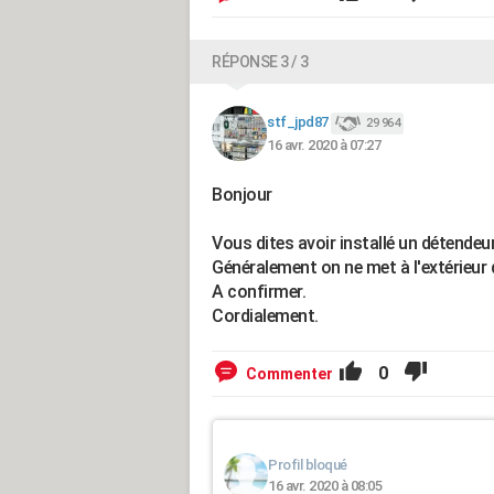
RÉPONSE 3 / 3
stf_jpd87
29 964
16 avr. 2020 à 07:27
Bonjour
Vous dites avoir installé un détendeur
Généralement on ne met à l'extérieur 
A confirmer.
Cordialement.
0
Commenter
Profil bloqué
16 avr. 2020 à 08:05