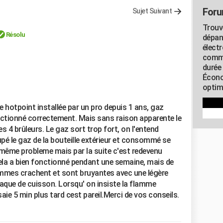
Foru
Sujet Suivant
Trouv
Résolu
dépan
élect
commu
durée
Écono
optimi
 hotpoint installée par un pro depuis 1 ans, gaz
onctionné correctement. Mais sans raison apparente le
es 4 brûleurs. Le gaz sort trop fort, on l'entend
upé le gaz de la bouteille extérieur et consommé se
 même probleme mais par la suite c'est redevenu
Cela a bien fonctionné pendant une semaine, mais de
lammes crachent et sont bruyantes avec une légère
plaque de cuisson. Lorsqu' on insiste la flamme
aie 5 min plus tard cest pareil.Merci de vos conseils.