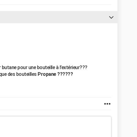
 butane pour une bouteille à l’extérieur???
que des bouteilles
Propane ??????