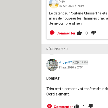
Dnjie
15 avr. 2020 à 19:49
Le detendeur "butane Classe 1" a été 
mais de nouveau les flammes craches
Je ne comprend rien
0
Commenter
RÉPONSE 2 / 3
stf_jpd87
29 964
11 avr. 2020 à 07:51
Bonjour
Très certainement votre détendeur de
Cordialement.
1
Commenter