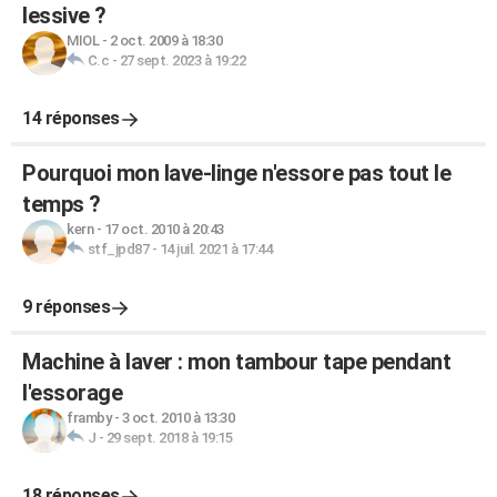
lessive ?
MIOL
-
2 oct. 2009 à 18:30
C.c
-
27 sept. 2023 à 19:22
14 réponses
Pourquoi mon lave-linge n'essore pas tout le
temps ?
kern
-
17 oct. 2010 à 20:43
stf_jpd87
-
14 juil. 2021 à 17:44
9 réponses
Machine à laver : mon tambour tape pendant
l'essorage
framby
-
3 oct. 2010 à 13:30
J
-
29 sept. 2018 à 19:15
18 réponses