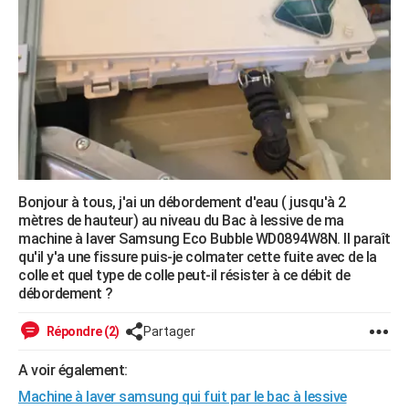
City break
Voyage de noces
Climat
Destinations
Voyage nature
Forum
+
PHOTO
GUIDES D'ACHAT
BONS PLANS
CARTE DE VOEUX
Carte Bonne année
Carte Pâques
Carte de Noël
Carte Saint-Valentin
Carte d'anniversaire
DICTIONNAIRE
Bonjour à tous, j'ai un débordement d'eau ( jusqu'à 2
Biographies
Expressions
Dictionnaire
Citations
Proverbes
PROGRAMME TV
mètres de hauteur) au niveau du Bac à lessive de ma
machine à laver Samsung Eco Bubble WD0894W8N. Il paraît
COPAINS D'AVANT
qu'il y'a une fissure puis-je colmater cette fuite avec de la
colle et quel type de colle peut-il résister à ce débit de
Se connecter
Collèges
Universités
Service militaire
S'inscrire
Lycées
Primaires
Entreprises
Avis de recherche
AVIS DE DÉCÈS
débordement ?
FORUM
Répondre (2)
Partager
Lifestyle
Sport
Television
Cinema
Bricolage
Culture
Auto
Voyage
A voir également:
Machine à laver samsung qui fuit par le bac à lessive