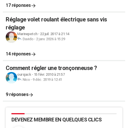
17 réponses
Réglage volet roulant électrique sans vis
réglage
Marinepetch
-
22 juil. 2017 à 21:14
Davido
-
2 janv. 2026 à 15:29
14 réponses
Comment régler une tronçonneuse ?
oursjack
-
15 févr. 2010 à 21:57
Nico
-
9 déc. 2019 à 12:41
9 réponses
DEVENEZ MEMBRE EN QUELQUES CLICS