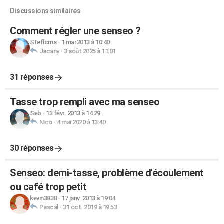
Discussions similaires
Comment régler une senseo ?
Steflcms
-
1 mai 2013 à 10:40
Jacany
-
3 août 2025 à 11:01
31 réponses
Tasse trop rempli avec ma senseo
Seb
-
13 févr. 2013 à 14:29
Nico
-
4 mai 2020 à 13:40
30 réponses
Senseo: demi-tasse, problème d'écoulement
ou café trop petit
kevin3838
-
17 janv. 2013 à 19:04
Pascal
-
31 oct. 2019 à 19:53