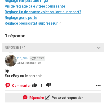
Reglage temperature frigo
City break
Voyage de noces
Climat
Destinations
Voyage nature
Forum
+
PHOTO
Vis de réglage baie vitrée coulissante
Reglage fin de course volet roulant bubendorff
GUIDES D'ACHAT
Reglage gond porte
Réglage pressostat surpresseur
✓
BONS PLANS
CARTE DE VOEUX
1 réponse
Carte Bonne année
Carte Pâques
Carte de Noël
Carte Saint-Valentin
Carte d'anniversaire
DICTIONNAIRE
RÉPONSE 1 / 1
Biographies
Expressions
Dictionnaire
Citations
Proverbes
PROGRAMME TV
stf_frmu
12 509
23 avr. 2020 à 21:06
COPAINS D'AVANT
Bjr
Se connecter
Collèges
Universités
Service militaire
S'inscrire
Lycées
Primaires
Entreprises
Avis de recherche
AVIS DE DÉCÈS
Sur eBay ou le bon coin
FORUM
1
Commenter
Lifestyle
Sport
Television
Cinema
Bricolage
Culture
Auto
Voyage
Répondre
Posez votre question