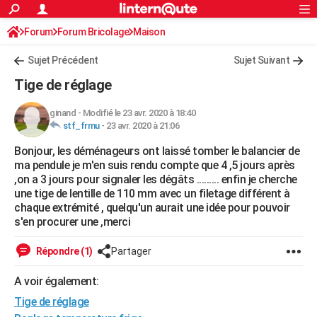
ACTUALITÉS
Forum
Forum Bricolage
Connexion
Maison
S'inscrire
Rechercher
Société
Education
Villes
Politique
Faits Divers
Monde
+
SPORT
Sujet Précédent
Sujet Suivant
Football
Cyclisme
Forum
Coupe du monde 2026
Tennis
Rugby
CULTURE
Tige de réglage
TNT
Cinéma
Musique
Programme TV
Streaming
Sorties cinéma
+
FINANCE
ginand
-
Modifié le 23 avr. 2020 à 18:40
stf_frmu
-
23 avr. 2020 à 21:06
Impôts
Immobilier
Banque
Crédit
Retraite
Epargne
Risques naturels par ville
Assurance
AUTO
Bonjour, les déménageurs ont laissé tomber le balancier de
Réserver un essai
Berlines
Forum auto
Essais
Citadines
SUV
+
HIGH-TECH
ma pendule je m'en suis rendu compte que 4 ,5 jours après
,on a 3 jours pour signaler les dégâts ......... enfin je cherche
Meilleur smartphone
Ordinateurs
Guide high-tech
Mobiles
Internet
Jeux vidéo
+
BRICOLAGE
une tige de lentille de 110 mm avec un filetage différent à
chaque extrémité , quelqu'un aurait une idée pour pouvoir
Aménagement intérieur
Cuisine
Jardinage
+
Forum
Extérieur
Salle de bains
Rangement
WEEK-END
s'en procurer une ,merci
Escapades
Expositions
Week-end nature
Guides de France
Patrimoine
Musées
+
LIFESTYLE
Répondre (1)
Partager
Bien-être
Mode
+
Art de vivre
Loisirs
Modes de vie
SANTE
A voir également:
Tige de réglage
Guide de la santé
Médicaments
+
Alimentation
Maladies
Sommeil
VOYAGE