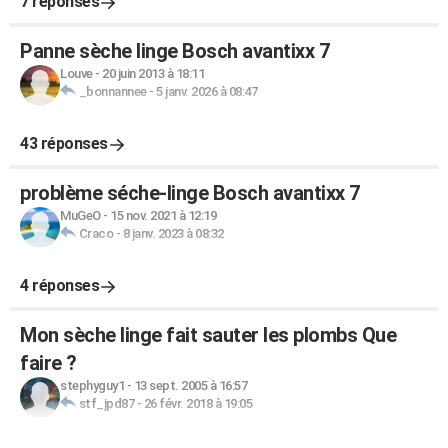
7 réponses
Panne sèche linge Bosch avantixx 7
Louve
-
20 juin 2013 à 18:11
_bonnannee
-
5 janv. 2026 à 08:47
43 réponses
problème séche-linge Bosch avantixx 7
MuGeO
-
15 nov. 2021 à 12:19
Craco
-
8 janv. 2023 à 08:32
4 réponses
Mon sèche linge fait sauter les plombs Que
faire ?
stephyguy1
-
13 sept. 2005 à 16:57
stf_jpd87
-
26 févr. 2018 à 19:05