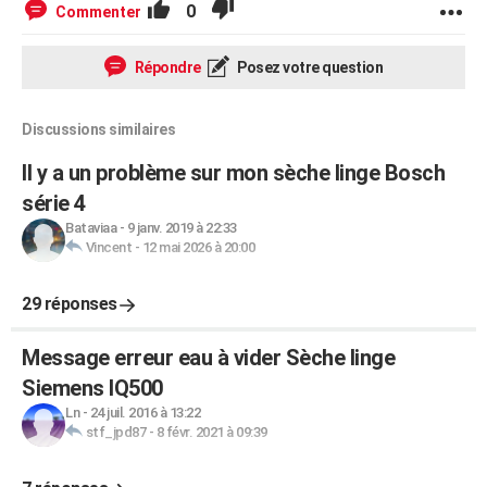
0
Commenter
Répondre
Posez votre question
Discussions similaires
Il y a un problème sur mon sèche linge Bosch
série 4
Bataviaa
-
9 janv. 2019 à 22:33
Vincent
-
12 mai 2026 à 20:00
29 réponses
Message erreur eau à vider Sèche linge
Siemens IQ500
Ln
-
24 juil. 2016 à 13:22
stf_jpd87
-
8 févr. 2021 à 09:39