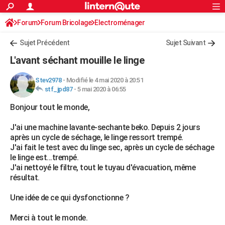
ACTUALITÉS
Forum
Forum Bricolage
Connexion
Electroménager
S'inscrire
Rechercher
Société
Education
Villes
Politique
Faits Divers
Monde
+
SPORT
Sujet Précédent
Sujet Suivant
Football
Cyclisme
Forum
Coupe du monde 2026
Tennis
Rugby
CULTURE
L'avant séchant mouille le linge
TNT
Cinéma
Musique
Programme TV
Streaming
Sorties cinéma
+
FINANCE
Stev2978
-
Modifié le 4 mai 2020 à 20:51
stf_jpd87
-
5 mai 2020 à 06:55
Impôts
Immobilier
Banque
Crédit
Retraite
Epargne
Risques naturels par ville
Assurance
AUTO
Bonjour tout le monde,
Réserver un essai
Berlines
Forum auto
Essais
Citadines
SUV
+
HIGH-TECH
J'ai une machine lavante-sechante beko. Depuis 2 jours
Meilleur smartphone
Ordinateurs
Guide high-tech
Mobiles
Internet
Jeux vidéo
+
BRICOLAGE
après un cycle de séchage, le linge ressort trempé.
J'ai fait le test avec du linge sec, après un cycle de séchage
Aménagement intérieur
Cuisine
Jardinage
+
Forum
Extérieur
Salle de bains
Rangement
WEEK-END
le linge est...trempé.
J'ai nettoyé le filtre, tout le tuyau d'évacuation, même
Escapades
Expositions
Week-end nature
Guides de France
Patrimoine
Musées
+
LIFESTYLE
résultat.
Bien-être
Mode
+
Art de vivre
Loisirs
Modes de vie
SANTE
Une idée de ce qui dysfonctionne ?
Guide de la santé
Médicaments
+
Alimentation
Maladies
Sommeil
VOYAGE
Merci à tout le monde.