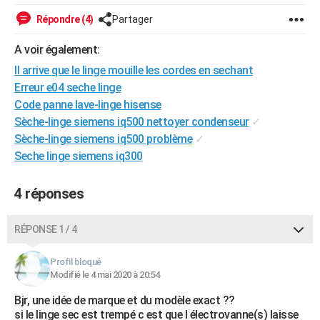
City break
Voyage de noces
Climat
Destinations
Voyage nature
Forum
+
PHOTO
Répondre (4)
Partager
GUIDES D'ACHAT
A voir également:
Il arrive que le linge mouille les cordes en sechant
BONS PLANS
Erreur e04 seche linge
CARTE DE VOEUX
Code panne lave-linge hisense
Sèche-linge siemens iq500 nettoyer condenseur
✓
Carte Bonne année
Carte Pâques
Carte de Noël
Carte Saint-Valentin
Carte d'anniversaire
DICTIONNAIRE
Sèche-linge siemens iq500 problème
✓
Seche linge siemens iq300
Biographies
Expressions
Dictionnaire
Citations
Proverbes
PROGRAMME TV
COPAINS D'AVANT
4 réponses
Se connecter
Collèges
Universités
Service militaire
S'inscrire
Lycées
Primaires
Entreprises
Avis de recherche
AVIS DE DÉCÈS
RÉPONSE 1 / 4
FORUM
Profil bloqué
Lifestyle
Sport
Television
Cinema
Bricolage
Culture
Auto
Voyage
Modifié le 4 mai 2020 à 20:54
Bjr, une idée de marque et du modèle exact ??
si le linge sec est trempé c est que l électrovanne(s) laisse