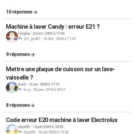
10 réponses
Machine à laver Candy : erreur E21 ?
rosylea
-
24 nov. 2009 à 11:06
stf_jpd87
-
16 déc. 2020 à 11:47
9 réponses
Mettre une plaque de cuisson sur un lave-
vaisselle ?
Auré
-
13 avr. 2008 à 17:31
bcg
-
23 janv. 2018 à 20:31
8 réponses
Code erreur E20 machine à laver Electrolux
niqui95
-
14 juin 2020 à 18:38
niqui95
-
16 juin 2020 à 13:20