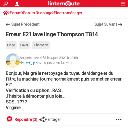
ACTUALITÉS
Forum
Forum Bricolage
Connexion
Electroménager
S'inscrire
Rechercher
Société
Education
Villes
Politique
Faits Divers
Monde
+
SPORT
Sujet Précédent
Sujet Suivant
Football
Cyclisme
Forum
Coupe du monde 2026
Tennis
Rugby
CULTURE
Erreur E21 lave linge Thompson T814
TNT
Cinéma
Musique
Programme TV
Streaming
Sorties cinéma
+
FINANCE
Linge
Laver
Thomson
Impôts
Immobilier
Banque
Crédit
Retraite
Epargne
Risques naturels par ville
Assurance
AUTO
Virginie
-
Modifié le 4 juin 2020 à 13:58
stf_jpd87
-
5 juin 2020 à 07:10
Réserver un essai
Berlines
Forum auto
Essais
Citadines
SUV
+
HIGH-TECH
Bonjour, Malgré le nettoyage du tuyau de vidange et du
Meilleur smartphone
Ordinateurs
Guide high-tech
Mobiles
Internet
Jeux vidéo
+
BRICOLAGE
filtre, la machine tourne normalement puis se met en erreur
E21...
Aménagement intérieur
Cuisine
Jardinage
+
Forum
Extérieur
Salle de bains
Rangement
WEEK-END
Vérification du siphon...RAS...
J'hésite à démonter plus loin...
Escapades
Expositions
Week-end nature
Guides de France
Patrimoine
Musées
+
LIFESTYLE
SOS...????
Virginie
Bien-être
Mode
+
Art de vivre
Loisirs
Modes de vie
SANTE
Répondre (3)
Partager
Guide de la santé
Médicaments
+
Alimentation
Maladies
Sommeil
VOYAGE