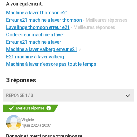
A voir également:
City break
Voyage de noces
Climat
Destinations
Voyage nature
Forum
+
PHOTO
Machine a laver thomson e21
Erreur e21 machine a laver thomson
- Meilleures réponses
GUIDES D'ACHAT
Lave linge thomson erreur e21
- Meilleures réponses
BONS PLANS
Code erreur machine à laver
Erreur e21 machine a laver
CARTE DE VOEUX
Machine a laver valberg erreur e21
✓
Carte Bonne année
Carte Pâques
Carte de Noël
Carte Saint-Valentin
Carte d'anniversaire
E21 machine à laver valberg
DICTIONNAIRE
Machine à laver n'essore pas tout le temps
Biographies
Expressions
Dictionnaire
Citations
Proverbes
PROGRAMME TV
3 réponses
COPAINS D'AVANT
Se connecter
Collèges
Universités
Service militaire
S'inscrire
Lycées
Primaires
Entreprises
Avis de recherche
AVIS DE DÉCÈS
RÉPONSE 1 / 3
FORUM
Meilleure réponse
Lifestyle
Sport
Television
Cinema
Bricolage
Culture
Auto
Voyage
Virginie
4 juin 2020 à 20:37
Bonsoir et merci pour votre réponse...