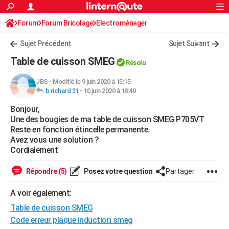
ACTUALITÉS
Forum
Forum Bricolage
Connexion
Electroménager
S'inscrire
Rechercher
Société
Education
Villes
Politique
Faits Divers
Monde
+
SPORT
Sujet Précédent
Sujet Suivant
Football
Cyclisme
Forum
Coupe du monde 2026
Tennis
Rugby
CULTURE
Table de cuisson SMEG
Résolu
TNT
Cinéma
Musique
Programme TV
Streaming
Sorties cinéma
+
FINANCE
JBS
-
Modifié le 9 juin 2020 à 15:15
b richard 31
-
10 juin 2020 à 18:40
Impôts
Immobilier
Banque
Crédit
Retraite
Epargne
Risques naturels par ville
Assurance
AUTO
Bonjour,
Réserver un essai
Berlines
Forum auto
Essais
Citadines
SUV
+
HIGH-TECH
Une des bougies de ma table de cuisson SMEG P705VT
Reste en fonction étincelle permanente.
Meilleur smartphone
Ordinateurs
Guide high-tech
Mobiles
Internet
Jeux vidéo
+
BRICOLAGE
Avez vous une solution ?
Cordialement
Aménagement intérieur
Cuisine
Jardinage
+
Forum
Extérieur
Salle de bains
Rangement
WEEK-END
Répondre (5)
Posez votre question
Partager
Escapades
Expositions
Week-end nature
Guides de France
Patrimoine
Musées
+
LIFESTYLE
A voir également:
Bien-être
Mode
+
Art de vivre
Loisirs
Modes de vie
SANTE
Table de cuisson SMEG
Guide de la santé
Médicaments
+
Alimentation
Maladies
Sommeil
Code erreur plaque induction smeg
VOYAGE