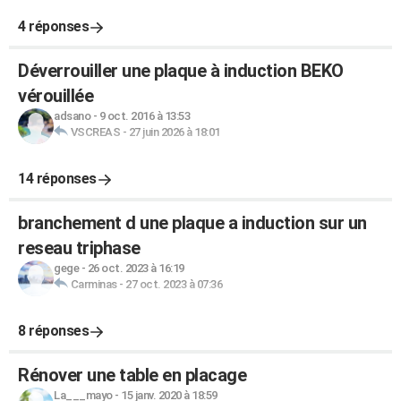
4 réponses
Déverrouiller une plaque à induction BEKO
vérouillée
adsano
-
9 oct. 2016 à 13:53
VSCREAS
-
27 juin 2026 à 18:01
14 réponses
branchement d une plaque a induction sur un
reseau triphase
gege
-
26 oct. 2023 à 16:19
Carminas
-
27 oct. 2023 à 07:36
8 réponses
Rénover une table en placage
La___mayo
-
15 janv. 2020 à 18:59