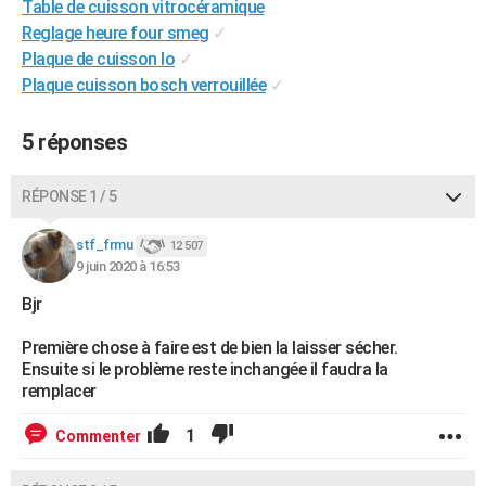
Table de cuisson vitrocéramique
City break
Voyage de noces
Climat
Destinations
Voyage nature
Forum
+
PHOTO
Reglage heure four smeg
✓
Plaque de cuisson lo
✓
GUIDES D'ACHAT
Plaque cuisson bosch verrouillée
✓
BONS PLANS
5 réponses
CARTE DE VOEUX
Carte Bonne année
Carte Pâques
Carte de Noël
Carte Saint-Valentin
Carte d'anniversaire
RÉPONSE 1 / 5
DICTIONNAIRE
Biographies
Expressions
Dictionnaire
Citations
Proverbes
stf_frmu
PROGRAMME TV
12 507
9 juin 2020 à 16:53
COPAINS D'AVANT
Bjr
Se connecter
Collèges
Universités
Service militaire
S'inscrire
Lycées
Primaires
Entreprises
Avis de recherche
AVIS DE DÉCÈS
Première chose à faire est de bien la laisser sécher.
Ensuite si le problème reste inchangée il faudra la
FORUM
remplacer
Lifestyle
Sport
Television
Cinema
Bricolage
Culture
Auto
Voyage
1
Commenter