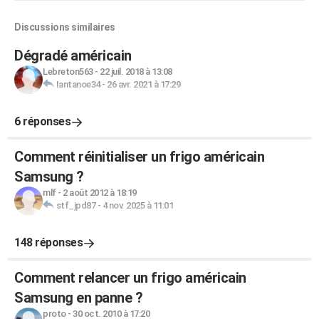
Discussions similaires
Dégradé américain
Lebreton563
-
22 juil. 2018 à 13:08
Iantanoe34
-
26 avr. 2021 à 17:29
6 réponses
Comment réinitialiser un frigo américain
Samsung ?
mlf
-
2 août 2012 à 18:19
stf_jpd87
-
4 nov. 2025 à 11:01
148 réponses
Comment relancer un frigo américain
Samsung en panne ?
proto
-
30 oct. 2010 à 17:20