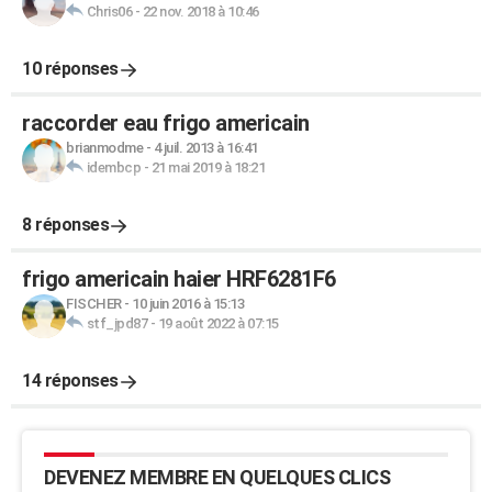
Chris06
-
22 nov. 2018 à 10:46
10 réponses
raccorder eau frigo americain
brianmodme
-
4 juil. 2013 à 16:41
idembcp
-
21 mai 2019 à 18:21
8 réponses
frigo americain haier HRF6281F6
FISCHER
-
10 juin 2016 à 15:13
stf_jpd87
-
19 août 2022 à 07:15
14 réponses
DEVENEZ MEMBRE EN QUELQUES CLICS