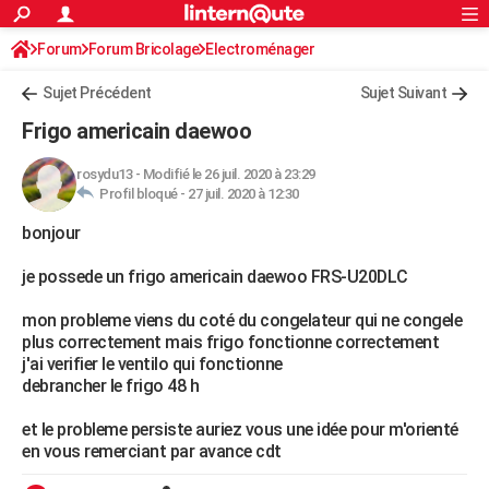
ACTUALITÉS
Forum
Forum Bricolage
Connexion
Electroménager
S'inscrire
Rechercher
Société
Education
Villes
Politique
Faits Divers
Monde
+
SPORT
Sujet Précédent
Sujet Suivant
Football
Cyclisme
Forum
Coupe du monde 2026
Tennis
Rugby
CULTURE
Frigo americain daewoo
TNT
Cinéma
Musique
Programme TV
Streaming
Sorties cinéma
+
FINANCE
rosydu13
-
Modifié le 26 juil. 2020 à 23:29
Profil bloqué -
27 juil. 2020 à 12:30
Impôts
Immobilier
Banque
Crédit
Retraite
Epargne
Risques naturels par ville
Assurance
AUTO
bonjour
Réserver un essai
Berlines
Forum auto
Essais
Citadines
SUV
+
HIGH-TECH
je possede un frigo americain daewoo FRS-U20DLC
Meilleur smartphone
Ordinateurs
Guide high-tech
Mobiles
Internet
Jeux vidéo
+
BRICOLAGE
mon probleme viens du coté du congelateur qui ne congele
Aménagement intérieur
Cuisine
Jardinage
+
Forum
Extérieur
Salle de bains
Rangement
WEEK-END
plus correctement mais frigo fonctionne correctement
j'ai verifier le ventilo qui fonctionne
Escapades
Expositions
Week-end nature
Guides de France
Patrimoine
Musées
+
LIFESTYLE
debrancher le frigo 48 h
Bien-être
Mode
+
Art de vivre
Loisirs
Modes de vie
SANTE
et le probleme persiste auriez vous une idée pour m'orienté
en vous remerciant par avance cdt
Guide de la santé
Médicaments
+
Alimentation
Maladies
Sommeil
VOYAGE