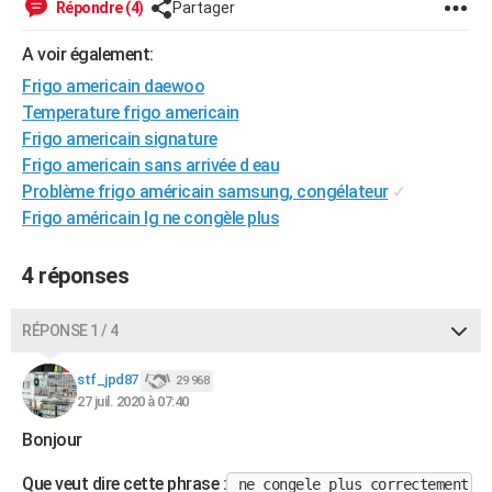
Répondre (4)
Partager
City break
Voyage de noces
Climat
Destinations
Voyage nature
Forum
+
PHOTO
A voir également:
GUIDES D'ACHAT
Frigo americain daewoo
Temperature frigo americain
BONS PLANS
Frigo americain signature
CARTE DE VOEUX
Frigo americain sans arrivée d eau
Problème frigo américain samsung, congélateur
✓
Carte Bonne année
Carte Pâques
Carte de Noël
Carte Saint-Valentin
Carte d'anniversaire
DICTIONNAIRE
Frigo américain lg ne congèle plus
Biographies
Expressions
Dictionnaire
Citations
Proverbes
PROGRAMME TV
4 réponses
COPAINS D'AVANT
RÉPONSE 1 / 4
Se connecter
Collèges
Universités
Service militaire
S'inscrire
Lycées
Primaires
Entreprises
Avis de recherche
AVIS DE DÉCÈS
stf_jpd87
29 968
FORUM
27 juil. 2020 à 07:40
Lifestyle
Sport
Television
Cinema
Bricolage
Culture
Auto
Voyage
Bonjour
Que veut dire cette phrase :
ne congele plus correctement