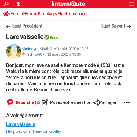
ACTUALITÉS
Forum
Forum Bricolage
Connexion
Electroménager
S'inscrire
Rechercher
Société
Education
Villes
Politique
Faits Divers
Monde
+
SPORT
Sujet Précédent
Sujet Suivant
Football
Cyclisme
Forum
Coupe du monde 2026
Tennis
Rugby
CULTURE
Lave vaisselle
Résolu
TNT
Cinéma
Musique
Programme TV
Streaming
Sorties cinéma
+
FINANCE
Mariocyr
-
Modifié le 8 août 2020 à 13:15
stf_jpd87
-
12 août 2020 à 18:36
Impôts
Immobilier
Banque
Crédit
Retraite
Epargne
Risques naturels par ville
Assurance
AUTO
Bonjour, mon lave vaisselle Kenmore modèle 15831 ultra
Réserver un essai
Berlines
Forum auto
Essais
Citadines
SUV
+
HIGH-TECH
Walsh la lumière contrôle lock reste allumée et quand je
ferme la porte le chiffre 1 apparaît quelques seconde et
Meilleur smartphone
Ordinateurs
Guide high-tech
Mobiles
Internet
Jeux vidéo
+
BRICOLAGE
disparaît. Mais plus rien ne fonctionne et contrôle lock
reste allumé. Besoin d aide svp
Aménagement intérieur
Cuisine
Jardinage
+
Forum
Extérieur
Salle de bains
Rangement
WEEK-END
Répondre (2)
Posez votre question
Partager
Escapades
Expositions
Week-end nature
Guides de France
Patrimoine
Musées
+
LIFESTYLE
A voir également:
Bien-être
Mode
+
Art de vivre
Loisirs
Modes de vie
SANTE
Lave vaisselle
Guide de la santé
Médicaments
+
Alimentation
Maladies
Sommeil
Dégraissant lave vaisselle
VOYAGE