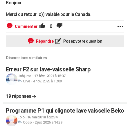
Bonjour
Merci du retour :o)) valable pour le Canada.
0
Commenter
Répondre
Posez votre question
Discussions similaires
Erreur F2 sur lave-vaisselle Sharp
Johjuma
-
17 févr. 2021 à 15:37
Urve
-
4 nov. 2025 à 10:09
19 réponses
Programme P1 qui clignote lave vaisselle Beko
Lolo
-
16 mai 2018 à 22:34
Coco
-
2 juil. 2026 à 14:29