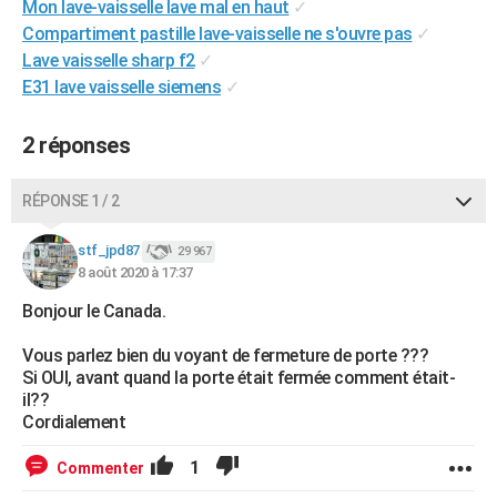
Mon lave-vaisselle lave mal en haut
✓
City break
Voyage de noces
Climat
Destinations
Voyage nature
Forum
+
PHOTO
Compartiment pastille lave-vaisselle ne s'ouvre pas
✓
Lave vaisselle sharp f2
✓
GUIDES D'ACHAT
E31 lave vaisselle siemens
✓
BONS PLANS
2 réponses
CARTE DE VOEUX
Carte Bonne année
Carte Pâques
Carte de Noël
Carte Saint-Valentin
Carte d'anniversaire
RÉPONSE 1 / 2
DICTIONNAIRE
Biographies
Expressions
Dictionnaire
Citations
Proverbes
stf_jpd87
PROGRAMME TV
29 967
8 août 2020 à 17:37
COPAINS D'AVANT
Bonjour le Canada.
Se connecter
Collèges
Universités
Service militaire
S'inscrire
Lycées
Primaires
Entreprises
Avis de recherche
AVIS DE DÉCÈS
Vous parlez bien du voyant de fermeture de porte ???
Si OUI, avant quand la porte était fermée comment était-
FORUM
il??
Cordialement
Lifestyle
Sport
Television
Cinema
Bricolage
Culture
Auto
Voyage
1
Commenter