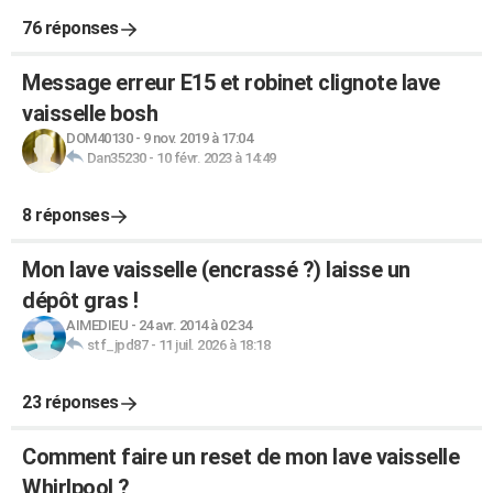
76 réponses
Message erreur E15 et robinet clignote lave
vaisselle bosh
DOM40130
-
9 nov. 2019 à 17:04
Dan35230
-
10 févr. 2023 à 14:49
8 réponses
Mon lave vaisselle (encrassé ?) laisse un
dépôt gras !
AIMEDIEU
-
24 avr. 2014 à 02:34
stf_jpd87
-
11 juil. 2026 à 18:18
23 réponses
Comment faire un reset de mon lave vaisselle
Whirlpool ?