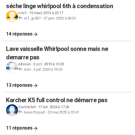
séche linge whirlpool 6th à condensation
cris1
-
15 mars 2013 à 22:17
stf_jpd87
-
27 janv. 2025 à 08:33
14 réponses
Lave vaisselle Whirlpool sonne mais ne
demarre pas
Alisson
-
3 oct. 2019 à 10:29
Adri
-
6 juil. 2020 à 18:20
13 réponses
Karcher K5 full control ne démarre pas
toutnickel
-
17 avr. 2024 à 17:26
kawa15quad
-
20 mai 2025 à 20:41
11 réponses