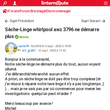
ACTUALITÉS
Forum
Forum Bricolage
Connexion
Electroménager
S'inscrire
Rechercher
Société
Education
Villes
Politique
Faits Divers
Monde
+
SPORT
Sujet Précédent
Sujet Suivant
Football
Cyclisme
Forum
Coupe du monde 2026
Tennis
Rugby
CULTURE
Sèche-Linge whirlpool awz 3796 ne démarre
TNT
Cinéma
Musique
Programme TV
Streaming
Sorties cinéma
+
plus
FINANCE
Résolu
Impôts
Immobilier
Banque
Crédit
Retraite
Epargne
Risques naturels par ville
Assurance
AUTO
Laomi78
-
Modifié le 9 sept. 2020 à 18:59
stf_jpd87
-
12 sept. 2020 à 17:43
Réserver un essai
Berlines
Forum auto
Essais
Citadines
SUV
+
HIGH-TECH
Bonjour à la communauté,
Notre sèche-linge ne démarre plus du tout, aucun voyant
Meilleur smartphone
Ordinateurs
Guide high-tech
Mobiles
Internet
Jeux vidéo
+
BRICOLAGE
allumé.
J'ai débranché/rebranché: aucun effet.
Aménagement intérieur
Cuisine
Jardinage
+
Forum
Extérieur
Salle de bains
Rangement
WEEK-END
A priori, un sèche linge ne doit pas être trop complexe (et
j'ai réussi à réparer notre lave-linge il n'y a pas longtemps ;)
Escapades
Expositions
Week-end nature
Guides de France
Patrimoine
Musées
+
LIFESTYLE
) ... mais je ne sais pas par où commencer pour mener les
investigations: quelqu'un peut m'aider ?
Bien-être
Mode
+
Art de vivre
Loisirs
Modes de vie
SANTE
Merci beaucoup par avance !
Guide de la santé
Médicaments
+
Alimentation
Maladies
Sommeil
VOYAGE
Michel