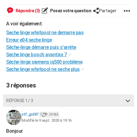
City break
Voyage de noces
Climat
Destinations
Voyage nature
Forum
+
PHOTO
Répondre (3)
Posez votre question
Partager
GUIDES D'ACHAT
A voir également:
BONS PLANS
Seche linge whirlpool ne demarre pas
Erreur e04 seche linge
CARTE DE VOEUX
Sèche-linge démarre puis s'arrête
Seche linge bosch avantixx 7
✓
Carte Bonne année
Carte Pâques
Carte de Noël
Carte Saint-Valentin
Carte d'anniversaire
DICTIONNAIRE
Sèche-linge siemens iq500 problème
Biographies
Expressions
Dictionnaire
Citations
Proverbes
Seche linge whirlpool ne seche plus
✓
PROGRAMME TV
COPAINS D'AVANT
3 réponses
Se connecter
Collèges
Universités
Service militaire
S'inscrire
Lycées
Primaires
Entreprises
Avis de recherche
AVIS DE DÉCÈS
RÉPONSE 1 / 3
FORUM
stf_jpd87
29 965
Lifestyle
Sport
Television
Cinema
Bricolage
Culture
Auto
Voyage
Modifié le 9 sept. 2020 à 19:16
Bonjour