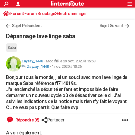
ACTUALITÉS
Forum
Forum Bricolage
Connexion
Electroménager
S'inscrire
Rechercher
Société
Education
Villes
Politique
Faits Divers
Monde
+
SPORT
Sujet Précédent
Sujet Suivant
Football
Cyclisme
Forum
Coupe du monde 2026
Tennis
Rugby
CULTURE
Dépannage lave linge saba
TNT
Cinéma
Musique
Programme TV
Streaming
Sorties cinéma
+
FINANCE
Saba
Impôts
Immobilier
Banque
Crédit
Retraite
Epargne
Risques naturels par ville
Assurance
AUTO
Zayzay_1448
-
Modifié le 29 oct. 2020 à 15:53
Zayzay_1448
-
1 nov. 2020 à 10:26
Réserver un essai
Berlines
Forum auto
Essais
Citadines
SUV
+
HIGH-TECH
Bonjour tous le monde, j'ai un souci avec mon lave linge de
Meilleur smartphone
Ordinateurs
Guide high-tech
Mobiles
Internet
Jeux vidéo
+
BRICOLAGE
marque Saba référence fl714019s.
J'ai enclenché la sécurité enfant et impossible de faire
Aménagement intérieur
Cuisine
Jardinage
+
Forum
Extérieur
Salle de bains
Rangement
WEEK-END
demarrer un nouveau cycle où de désactiver celle ci. J'ai
suivi les indications de la notice mais rien n'y fait le voyant
Escapades
Expositions
Week-end nature
Guides de France
Patrimoine
Musées
+
LIFESTYLE
CL ne veux pas partir. Que faire svp
Bien-être
Mode
+
Art de vivre
Loisirs
Modes de vie
SANTE
Répondre (6)
Partager
Guide de la santé
Médicaments
+
Alimentation
Maladies
Sommeil
VOYAGE
A voir également: