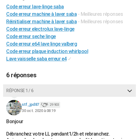
City break
Voyage de noces
Climat
Destinations
Voyage nature
Forum
+
Code erreur lave-linge saba
PHOTO
Code erreur machine à laver saba
- Meilleures réponses
GUIDES D'ACHAT
Réinitialiser machine à laver saba
- Meilleures réponses
Code erreur electrolux lave-linge
BONS PLANS
Code erreur seche linge
Code erreur e64 lave linge valberg
CARTE DE VOEUX
Code erreur plaque induction whirlpool
Carte Bonne année
Carte Pâques
Carte de Noël
Carte Saint-Valentin
Carte d'anniversaire
DICTIONNAIRE
Lave vaisselle saba erreur e4
✓
Biographies
Expressions
Dictionnaire
Citations
Proverbes
PROGRAMME TV
6 réponses
COPAINS D'AVANT
RÉPONSE 1 / 6
Se connecter
Collèges
Universités
Service militaire
S'inscrire
Lycées
Primaires
Entreprises
Avis de recherche
AVIS DE DÉCÈS
stf_jpd87
29 903
FORUM
30 oct. 2020 à 08:19
Lifestyle
Sport
Television
Cinema
Bricolage
Culture
Auto
Voyage
Bonjour
Débranchez votre LL pendant1/2h et rebranchez.