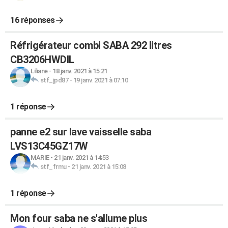
16 réponses
Réfrigérateur combi SABA 292 litres
CB3206HWDIL
Liliane
-
18 janv. 2021 à 15:21
stf_jpd87
-
19 janv. 2021 à 07:10
1 réponse
panne e2 sur lave vaisselle saba
LVS13C45GZ17W
MARIE
-
21 janv. 2021 à 14:53
stf_frmu
-
21 janv. 2021 à 15:08
1 réponse
Mon four saba ne s'allume plus