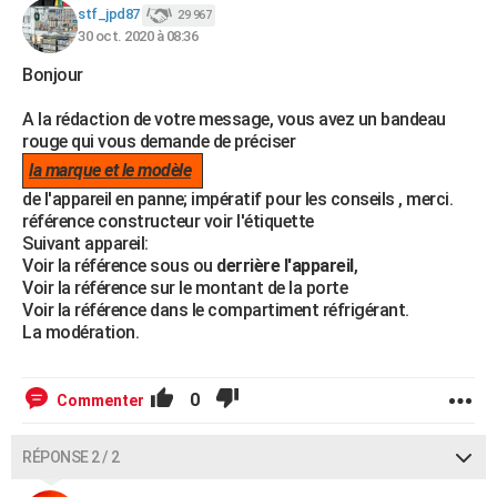
stf_jpd87
29 967
City break
Voyage de noces
Climat
Destinations
Voyage nature
Forum
+
PHOTO
30 oct. 2020 à 08:36
GUIDES D'ACHAT
Bonjour
BONS PLANS
A la rédaction de votre message, vous avez un bandeau
rouge qui vous demande de préciser
CARTE DE VOEUX
la marque et le modèle
de l'appareil en panne; impératif pour les conseils , merci.
Carte Bonne année
Carte Pâques
Carte de Noël
Carte Saint-Valentin
Carte d'anniversaire
DICTIONNAIRE
référence constructeur voir l'étiquette
Suivant appareil:
Biographies
Expressions
Dictionnaire
Citations
Proverbes
PROGRAMME TV
Voir la référence sous ou
derrière l'appareil
,
Voir la référence sur le montant de la porte
COPAINS D'AVANT
Voir la référence dans le compartiment réfrigérant.
La modération.
Se connecter
Collèges
Universités
Service militaire
S'inscrire
Lycées
Primaires
Entreprises
Avis de recherche
AVIS DE DÉCÈS
FORUM
0
Commenter
Lifestyle
Sport
Television
Cinema
Bricolage
Culture
Auto
Voyage
RÉPONSE 2 / 2