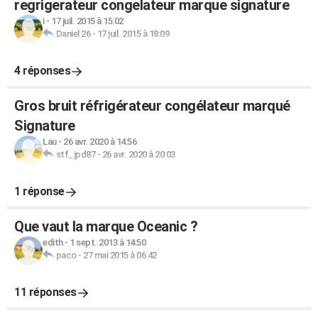
regrigerateur congelateur marque signature
i
-
17 juil. 2015 à 15:02
Daniel 26
-
17 juil. 2015 à 18:09
4 réponses
Gros bruit réfrigérateur congélateur marqué
Signature
Lau
-
26 avr. 2020 à 14:56
stf_jpd87
-
26 avr. 2020 à 20:03
1 réponse
Que vaut la marque Oceanic ?
edith
-
1 sept. 2013 à 14:50
paco
-
27 mai 2015 à 06:42
11 réponses