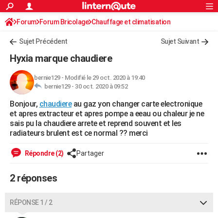
ACTUALITÉS
Forum
Forum Bricolage
Connexion
Chauffage et climatisation
S'inscrire
Rechercher
Société
Education
Villes
Politique
Faits Divers
Monde
+
SPORT
Chauffage Fuel / Gaz / Pétrole
Sujet Précédent
Sujet Suivant
Football
Cyclisme
Forum
Coupe du monde 2026
Tennis
Rugby
CULTURE
Hyxia marque chaudiere
TNT
Cinéma
Musique
Programme TV
Streaming
Sorties cinéma
+
FINANCE
bernie129
-
Modifié le 29 oct. 2020 à 19:40
bernie129 -
30 oct. 2020 à 09:52
Impôts
Immobilier
Banque
Crédit
Retraite
Epargne
Risques naturels par ville
Assurance
AUTO
Bonjour,
chaudiere
au gaz yon changer carte electronique
Réserver un essai
Berlines
Forum auto
Essais
Citadines
SUV
+
HIGH-TECH
et apres extracteur et apres pompe a eeau ou chaleur je ne
sais pu la chaudiere arrete et reprend souvent et les
Meilleur smartphone
Ordinateurs
Guide high-tech
Mobiles
Internet
Jeux vidéo
+
BRICOLAGE
radiateurs brulent est ce normal ?? merci
Aménagement intérieur
Cuisine
Jardinage
+
Forum
Extérieur
Salle de bains
Rangement
WEEK-END
Répondre (2)
Partager
Escapades
Expositions
Week-end nature
Guides de France
Patrimoine
Musées
+
LIFESTYLE
2 réponses
Bien-être
Mode
+
Art de vivre
Loisirs
Modes de vie
SANTE
RÉPONSE 1 / 2
Guide de la santé
Médicaments
+
Alimentation
Maladies
Sommeil
VOYAGE