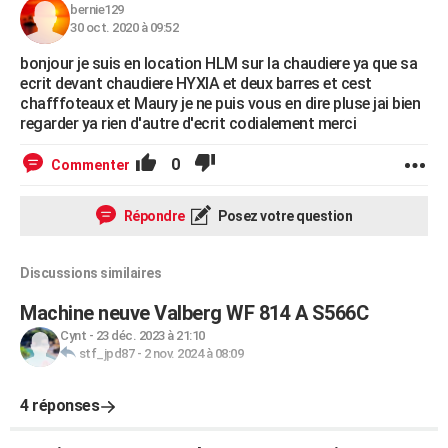
bernie129
30 oct. 2020 à 09:52
bonjour je suis en location HLM sur la chaudiere ya que sa
ecrit devant chaudiere HYXIA et deux barres et cest
chafffoteaux et Maury je ne puis vous en dire pluse jai bien
regarder ya rien d'autre d'ecrit codialement merci
0
Commenter
Répondre
Posez votre question
Discussions similaires
Machine neuve Valberg WF 814 A S566C
Cynt
-
23 déc. 2023 à 21:10
stf_jpd87
-
2 nov. 2024 à 08:09
4 réponses