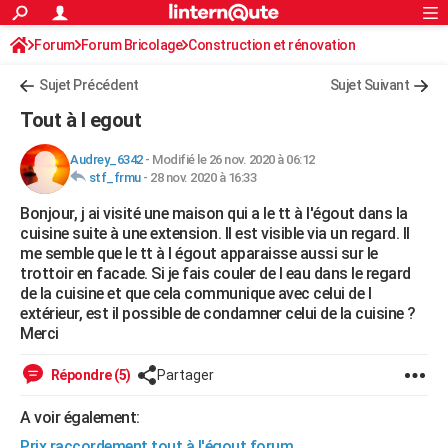
ACTUALITÉS
Forum
Forum Bricolage
Connexion
Construction et rénovation
S'inscrire
Rechercher
Société
Education
Villes
Politique
Faits Divers
Monde
+
SPORT
Sujet Précédent
Sujet Suivant
Football
Cyclisme
Forum
Coupe du monde 2026
Tennis
Rugby
CULTURE
Tout à l egout
TNT
Cinéma
Musique
Programme TV
Streaming
Sorties cinéma
+
FINANCE
Audrey_6342
-
Modifié le 26 nov. 2020 à 06:12
stf_frmu
-
28 nov. 2020 à 16:33
Impôts
Immobilier
Banque
Crédit
Retraite
Epargne
Risques naturels par ville
Assurance
AUTO
Bonjour, j ai visité une maison qui a le tt à l'égout dans la
Réserver un essai
Berlines
Forum auto
Essais
Citadines
SUV
+
HIGH-TECH
cuisine suite à une extension. Il est visible via un regard. Il
me semble que le tt à l égout apparaisse aussi sur le
Meilleur smartphone
Ordinateurs
Guide high-tech
Mobiles
Internet
Jeux vidéo
+
BRICOLAGE
trottoir en facade. Si je fais couler de l eau dans le regard
de la cuisine et que cela communique avec celui de l
Aménagement intérieur
Cuisine
Jardinage
+
Forum
Extérieur
Salle de bains
Rangement
WEEK-END
extérieur, est il possible de condamner celui de la cuisine ?
Merci
Escapades
Expositions
Week-end nature
Guides de France
Patrimoine
Musées
+
LIFESTYLE
Répondre (5)
Partager
Bien-être
Mode
+
Art de vivre
Loisirs
Modes de vie
SANTE
A voir également:
Guide de la santé
Médicaments
+
Alimentation
Maladies
Sommeil
VOYAGE
Prix raccordement tout à l'égout forum