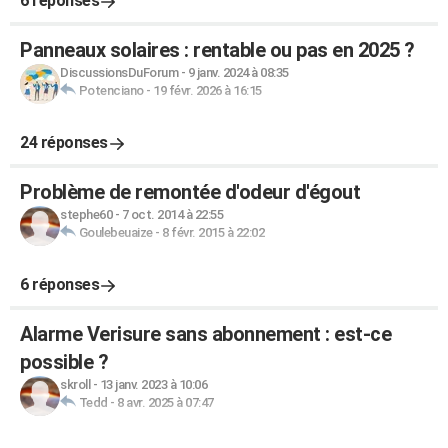
6 réponses
Panneaux solaires : rentable ou pas en 2025 ?
DiscussionsDuForum
-
9 janv. 2024 à 08:35
Potenciano
-
19 févr. 2026 à 16:15
24 réponses
Problème de remontée d'odeur d'égout
stephe60
-
7 oct. 2014 à 22:55
Goulebeuaize
-
8 févr. 2015 à 22:02
6 réponses
Alarme Verisure sans abonnement : est-ce
possible ?
skroll
-
13 janv. 2023 à 10:06
Tedd
-
8 avr. 2025 à 07:47