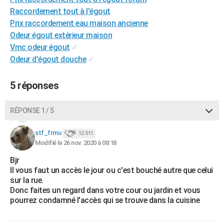
City break
Voyage de noces
Climat
Destinations
Voyage nature
Forum
+
Raccordement tout à l'égout
PHOTO
Prix raccordement eau maison ancienne
GUIDES D'ACHAT
Odeur égout extérieur maison
Vmc odeur égout
✓
BONS PLANS
Odeur d'égout douche
✓
CARTE DE VOEUX
5 réponses
Carte Bonne année
Carte Pâques
Carte de Noël
Carte Saint-Valentin
Carte d'anniversaire
DICTIONNAIRE
RÉPONSE 1 / 5
Biographies
Expressions
Dictionnaire
Citations
Proverbes
PROGRAMME TV
stf_frmu
COPAINS D'AVANT
12 511
Modifié le 26 nov. 2020 à 08:18
Se connecter
Collèges
Universités
Service militaire
S'inscrire
Lycées
Primaires
Entreprises
Avis de recherche
AVIS DE DÉCÈS
Bjr
Il vous faut un accès le jour ou c'est bouché autre que celui
FORUM
sur la rue.
Donc faites un regard dans votre cour ou jardin et vous
Lifestyle
Sport
Television
Cinema
Bricolage
Culture
Auto
Voyage
pourrez condamné l'accès qui se trouve dans la cuisine