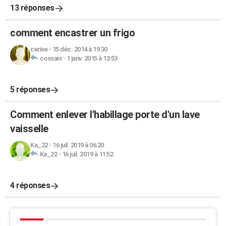
13 réponses
comment encastrer un frigo
cerise
-
15 déc. 2014 à 19:30
cossais
-
1 janv. 2015 à 13:53
5 réponses
Comment enlever l'habillage porte d'un lave
vaisselle
Ka_22
-
16 juil. 2019 à 06:20
Ka_22
-
16 juil. 2019 à 11:52
4 réponses