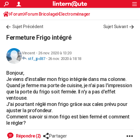
ACTUALITÉS
Forum
Forum Bricolage
Connexion
Electroménager
S'inscrire
Rechercher
Société
Education
Villes
Politique
Faits Divers
Monde
+
SPORT
Sujet Précédent
Sujet Suivant
Football
Cyclisme
Forum
Coupe du monde 2026
Tennis
Rugby
CULTURE
Fermeture Frigo intégré
TNT
Cinéma
Musique
Programme TV
Streaming
Sorties cinéma
+
FINANCE
Vincent
-
26 nov. 2020 à 13:20
Impôts
Immobilier
Banque
Crédit
Retraite
Epargne
Risques naturels par ville
Assurance
AUTO
stf_jpd87
-
26 nov. 2020 à 18:18
Réserver un essai
Berlines
Forum auto
Essais
Citadines
SUV
+
HIGH-TECH
Bonjour,
Je viens d'installer mon frigo intégrée dans ma colonne.
Meilleur smartphone
Ordinateurs
Guide high-tech
Mobiles
Internet
Jeux vidéo
+
BRICOLAGE
Quand je ferme ma porte de cuisine, je n'ai pas l'impression
que la porte du frigo soit fermée. Il n'y a pas d'effet
Aménagement intérieur
Cuisine
Jardinage
+
Forum
Extérieur
Salle de bains
Rangement
WEEK-END
ventouse.
J'ai pourtant réglé mon frigo grâce aux cales prévu pour
Escapades
Expositions
Week-end nature
Guides de France
Patrimoine
Musées
+
LIFESTYLE
ajuster la profondeur.
Comment savoir si mon frigo est bien fermé et comment
Bien-être
Mode
+
Art de vivre
Loisirs
Modes de vie
SANTE
le régler?
Guide de la santé
Médicaments
+
Alimentation
Maladies
Sommeil
VOYAGE
Répondre (2)
Partager