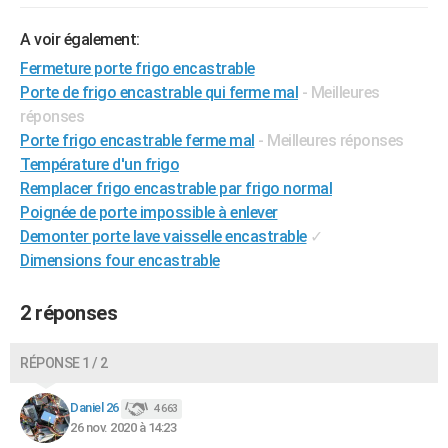
City break
Voyage de noces
Climat
Destinations
Voyage nature
Forum
+
PHOTO
A voir également:
GUIDES D'ACHAT
Fermeture porte frigo encastrable
Porte de frigo encastrable qui ferme mal
- Meilleures
BONS PLANS
réponses
Porte frigo encastrable ferme mal
- Meilleures réponses
CARTE DE VOEUX
Température d'un frigo
Carte Bonne année
Carte Pâques
Carte de Noël
Carte Saint-Valentin
Carte d'anniversaire
DICTIONNAIRE
Remplacer frigo encastrable par frigo normal
Poignée de porte impossible à enlever
Biographies
Expressions
Dictionnaire
Citations
Proverbes
PROGRAMME TV
Demonter porte lave vaisselle encastrable
✓
Dimensions four encastrable
COPAINS D'AVANT
Se connecter
Collèges
Universités
Service militaire
S'inscrire
Lycées
Primaires
Entreprises
Avis de recherche
AVIS DE DÉCÈS
2 réponses
FORUM
RÉPONSE 1 / 2
Lifestyle
Sport
Television
Cinema
Bricolage
Culture
Auto
Voyage
Daniel 26
4 663
26 nov. 2020 à 14:23