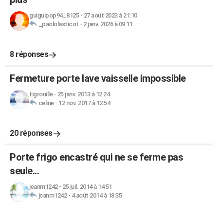
guiguipop94_8125
-
27 août 2023 à 21:10
_paololasticot
-
2 janv. 2026 à 09:11
8 réponses
Fermeture porte lave vaisselle impossible
tigrouille
-
25 janv. 2013 à 12:24
celine
-
12 nov. 2017 à 12:54
20 réponses
Porte frigo encastré qui ne se ferme pas
seule...
jeanm1242
-
25 juil. 2014 à 14:51
jeanm1242
-
4 août 2014 à 18:35