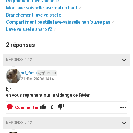
Dégraissant lave vaisselle
City break
Voyage de noces
Climat
Destinations
Voyage nature
Forum
+
PHOTO
Mon lave-vaisselle lave mal en haut
✓
Branchement lave vaisselle
GUIDES D'ACHAT
Compartiment pastille lave-vaisselle ne s'ouvre pas
✓
Lave vaisselle sharp f2
✓
BONS PLANS
CARTE DE VOEUX
2 réponses
Carte Bonne année
Carte Pâques
Carte de Noël
Carte Saint-Valentin
Carte d'anniversaire
DICTIONNAIRE
RÉPONSE 1 / 2
Biographies
Expressions
Dictionnaire
Citations
Proverbes
PROGRAMME TV
stf_frmu
12 510
21 déc. 2020 à 14:14
COPAINS D'AVANT
bjr
Se connecter
Collèges
Universités
Service militaire
S'inscrire
Lycées
Primaires
Entreprises
Avis de recherche
AVIS DE DÉCÈS
en vous reprenant sur la vidange de l’évier
FORUM
0
Commenter
Lifestyle
Sport
Television
Cinema
Bricolage
Culture
Auto
Voyage
RÉPONSE 2 / 2