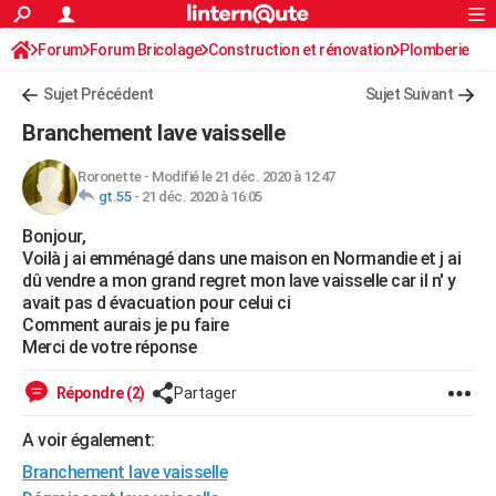
ACTUALITÉS
Forum
Forum Bricolage
Connexion
Construction et rénovation
S'inscrire
Plomberie
Rechercher
Société
Education
Villes
Politique
Faits Divers
Monde
+
SPORT
Sujet Précédent
Sujet Suivant
Football
Cyclisme
Forum
Coupe du monde 2026
Tennis
Rugby
CULTURE
Branchement lave vaisselle
TNT
Cinéma
Musique
Programme TV
Streaming
Sorties cinéma
+
FINANCE
Roronette
-
Modifié le 21 déc. 2020 à 12:47
gt.55
-
21 déc. 2020 à 16:05
Impôts
Immobilier
Banque
Crédit
Retraite
Epargne
Risques naturels par ville
Assurance
AUTO
Bonjour,
Réserver un essai
Berlines
Forum auto
Essais
Citadines
SUV
+
HIGH-TECH
Voilà j ai emménagé dans une maison en Normandie et j ai
dû vendre a mon grand regret mon lave vaisselle car il n' y
Meilleur smartphone
Ordinateurs
Guide high-tech
Mobiles
Internet
Jeux vidéo
+
BRICOLAGE
avait pas d évacuation pour celui ci
Comment aurais je pu faire
Aménagement intérieur
Cuisine
Jardinage
+
Forum
Extérieur
Salle de bains
Rangement
WEEK-END
Merci de votre réponse
Escapades
Expositions
Week-end nature
Guides de France
Patrimoine
Musées
+
LIFESTYLE
Répondre (2)
Partager
Bien-être
Mode
+
Art de vivre
Loisirs
Modes de vie
SANTE
A voir également:
Branchement lave vaisselle
Guide de la santé
Médicaments
+
Alimentation
Maladies
Sommeil
VOYAGE