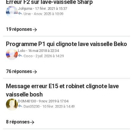
Erreur F2 sur lave-vaisselle Sharp
Johjuma
-
17 févr. 2021 à 15:37
Urve
-
4 nov. 2025 à 10:09
19 réponses
Programme P1 qui clignote lave vaisselle Beko
Lolo
-
16 mai 2018 à 22:34
Coco
-
2 juil. 2026 à 14:29
76 réponses
Message erreur E15 et robinet clignote lave
vaisselle bosh
DOM40130
-
9 nov. 2019 à 17:04
Dan35230
-
10 févr. 2023 à 14:49
8 réponses