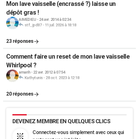
Mon lave vaisselle (encrassé ?) laisse un
dépôt gras !
AIMEDIEU
-
24 avr. 2014 à 02:34
stf_jpd87
-
11 juil. 2026 à 18:18
23 réponses
Comment faire un reset de mon lave vaisselle
Whirlpool ?
amarih
-
22 avr. 2012 à 07:54
Kathytunis
-
28 oct. 2023 à 12:18
20 réponses
DEVENEZ MEMBRE EN QUELQUES CLICS
Connectez-vous simplement avec ceux qui