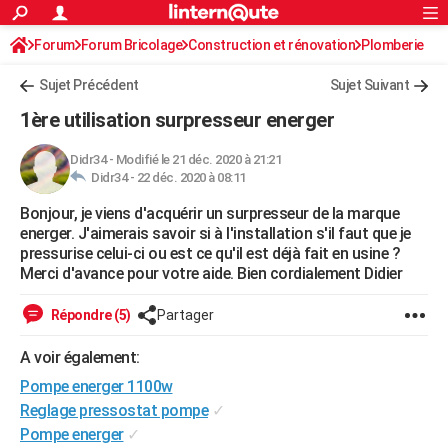
ACTUALITÉS
Forum
Forum Bricolage
Connexion
Construction et rénovation
S'inscrire
Plomberie
Rechercher
Société
Education
Villes
Politique
Faits Divers
Monde
+
SPORT
Sujet Précédent
Sujet Suivant
Football
Cyclisme
Forum
Coupe du monde 2026
Tennis
Rugby
CULTURE
1ère utilisation surpresseur energer
TNT
Cinéma
Musique
Programme TV
Streaming
Sorties cinéma
+
FINANCE
Didr34
-
Modifié le 21 déc. 2020 à 21:21
Didr34 -
22 déc. 2020 à 08:11
Impôts
Immobilier
Banque
Crédit
Retraite
Epargne
Risques naturels par ville
Assurance
AUTO
Bonjour, je viens d'acquérir un surpresseur de la marque
Réserver un essai
Berlines
Forum auto
Essais
Citadines
SUV
+
HIGH-TECH
energer. J'aimerais savoir si à l'installation s'il faut que je
pressurise celui-ci ou est ce qu'il est déjà fait en usine ?
Meilleur smartphone
Ordinateurs
Guide high-tech
Mobiles
Internet
Jeux vidéo
+
BRICOLAGE
Merci d'avance pour votre aide. Bien cordialement Didier
Aménagement intérieur
Cuisine
Jardinage
+
Forum
Extérieur
Salle de bains
Rangement
WEEK-END
Répondre (5)
Partager
Escapades
Expositions
Week-end nature
Guides de France
Patrimoine
Musées
+
LIFESTYLE
A voir également:
Pompe energer 1100w
Bien-être
Mode
+
Art de vivre
Loisirs
Modes de vie
SANTE
Reglage pressostat pompe
✓
Guide de la santé
Médicaments
+
Alimentation
Maladies
Sommeil
VOYAGE
Pompe energer
✓