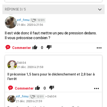
RÉPONSE 3 / 5
stf_frmu
12 511
21 déc. 2020 à 21:56
Il est vide donc il faut mettre un peu de pression dedans.
Il vous préconise combien ?
0
Commenter
Didr34
21 déc. 2020 à 21:58
Il préconise 1,5 bars pour le déclenchement et 2,8 bar à
l'arrêt
0
Commenter
stf_frmu
>
Didr34
12 511
21 déc. 2020 à 21:59