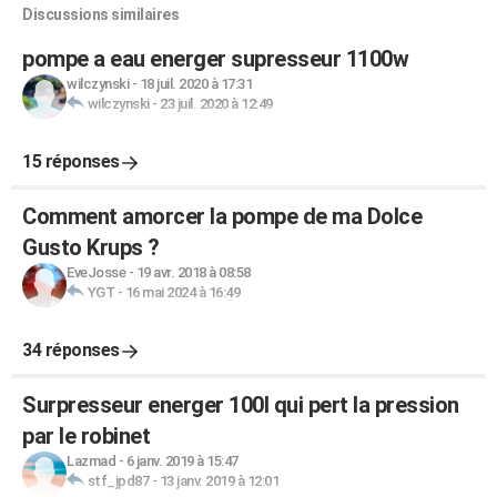
Discussions similaires
pompe a eau energer supresseur 1100w
wilczynski
-
18 juil. 2020 à 17:31
wilczynski
-
23 juil. 2020 à 12:49
15 réponses
Comment amorcer la pompe de ma Dolce
Gusto Krups ?
EveJosse
-
19 avr. 2018 à 08:58
YGT
-
16 mai 2024 à 16:49
34 réponses
Surpresseur energer 100l qui pert la pression
par le robinet
Lazmad
-
6 janv. 2019 à 15:47
stf_jpd87
-
13 janv. 2019 à 12:01