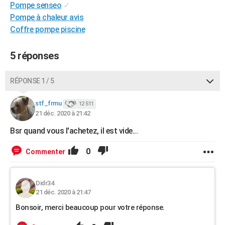
Pompe senseo
✓
City break
Voyage de noces
Climat
Destinations
Voyage nature
Forum
+
PHOTO
Pompe à chaleur avis
Coffre pompe piscine
GUIDES D'ACHAT
BONS PLANS
5 réponses
CARTE DE VOEUX
RÉPONSE 1 / 5
Carte Bonne année
Carte Pâques
Carte de Noël
Carte Saint-Valentin
Carte d'anniversaire
DICTIONNAIRE
stf_frmu
12 511
Biographies
Expressions
Dictionnaire
Citations
Proverbes
21 déc. 2020 à 21:42
PROGRAMME TV
Bsr quand vous l'achetez, il est vide...
COPAINS D'AVANT
0
Commenter
Se connecter
Collèges
Universités
Service militaire
S'inscrire
Lycées
Primaires
Entreprises
Avis de recherche
AVIS DE DÉCÈS
FORUM
Didr34
21 déc. 2020 à 21:47
Lifestyle
Sport
Television
Cinema
Bricolage
Culture
Auto
Voyage
Bonsoir, merci beaucoup pour votre réponse.