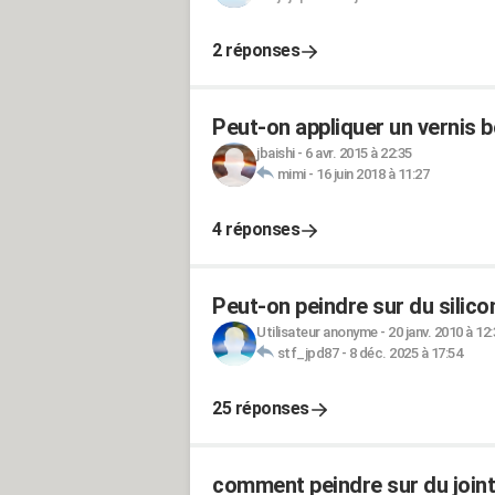
2 réponses
Peut-on appliquer un vernis 
jbaishi
-
6 avr. 2015 à 22:35
mimi
-
16 juin 2018 à 11:27
4 réponses
Peut-on peindre sur du silico
Utilisateur anonyme
-
20 janv. 2010 à 12
stf_jpd87
-
8 déc. 2025 à 17:54
25 réponses
comment peindre sur du joint