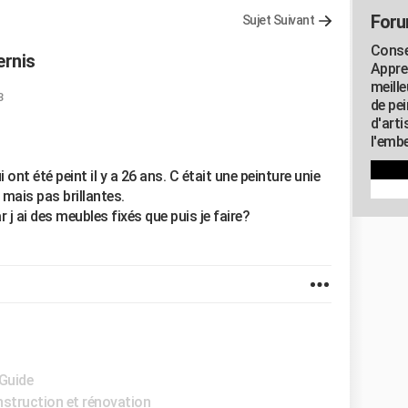
Foru
Sujet Suivant
Consei
ernis
Appre
meill
3
de pe
d'art
l'embe
ont été peint il y a 26 ans. C était une peinture unie
 mais pas brillantes.
j ai des meubles fixés que puis je faire?
 Guide
struction et rénovation