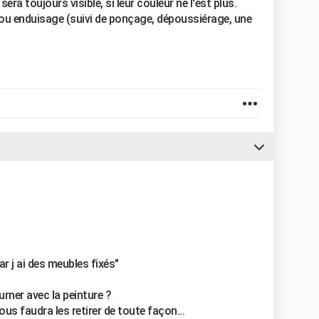
 sera toujours visible, si leur couleur ne l'est plus.
e ou enduisage (suivi de ponçage, dépoussiérage, une
r j ai des meubles fixés"
urner avec la peinture ?
us faudra les retirer de toute façon...