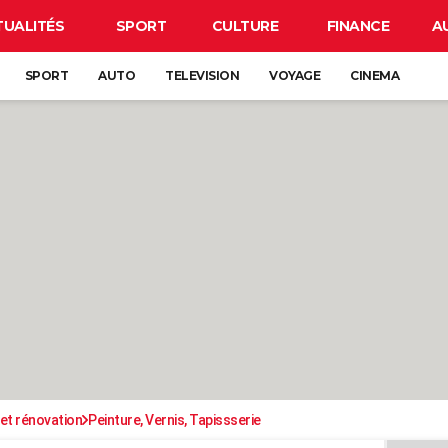
TUALITÉS
SPORT
CULTURE
FINANCE
A
SPORT
AUTO
TELEVISION
VOYAGE
CINEMA
et rénovation
Peinture, Vernis, Tapissserie