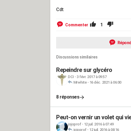
Cdt
1
Commenter
Répond
Discussions similaires
Repeindre sur glycéro
DCI
-
3 févr. 2017 à 09:57
Mrwhite
-
16 déc. 2021 à 06:00
8 réponses
Peut-on vernir un volet qui vie
jojoprof
-
12 juil. 2016 à 07:49
jojoprof
-
12 juil. 2016 à 08:16