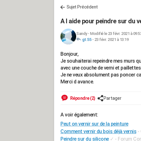
Sujet Précédent
A l aide pour peindre sur du v
Sandy
-
Modifié le 23 févr. 2021 à 09:5
gt.55
-
23 févr. 2021 à 13:19
Bonjour,
Je souhaiterai repeindre mes murs qui 
avec une couche de verni et paillettes
Je ne veux absolument pas poncer car 
Merci d avance.
Répondre (2)
Partager
A voir également:
Peut on vernir sur de la peinture
Comment vernir du bois déjà vernis
-
Peindre sur du silicone
✓
-
Forum Con