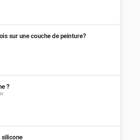
bois sur une couche de peinture?
ne ?
:31
 silicone