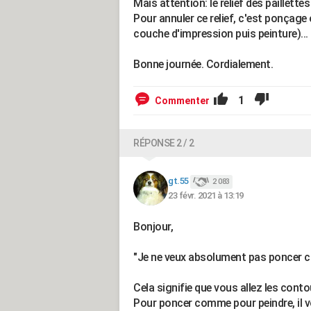
Mais attention: le relief des paillettes
Pour annuler ce relief, c'est ponçag
couche d'impression puis peinture)...
Bonne journée. Cordialement.
1
Commenter
RÉPONSE 2 / 2
gt.55
2 083
23 févr. 2021 à 13:19
Bonjour,
"Je ne veux absolument pas poncer ca
Cela signifie que vous allez les conto
Pour poncer comme pour peindre, il vo