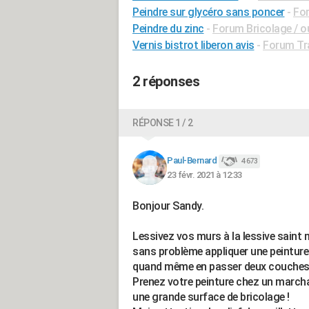
Peindre sur glycéro sans poncer
-
For
Peindre du zinc
-
Forum Bricolage / ou
Vernis bistrot liberon avis
-
Forum Tra
2 réponses
RÉPONSE 1 / 2
Paul-Bernard
4 673
23 févr. 2021 à 12:33
Bonjour Sandy.
Lessivez vos murs à la lessive saint 
sans problème appliquer une peinture 
quand même en passer deux couches.
Prenez votre peinture chez un marcha
une grande surface de bricolage !