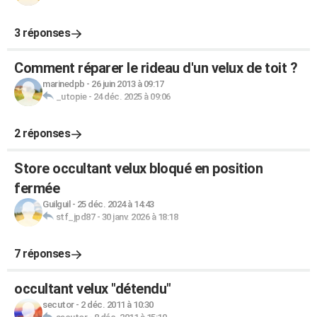
3 réponses
Comment réparer le rideau d'un velux de toit ?
marinedpb
-
26 juin 2013 à 09:17
_utopie
-
24 déc. 2025 à 09:06
2 réponses
Store occultant velux bloqué en position
fermée
Guilguil
-
25 déc. 2024 à 14:43
stf_jpd87
-
30 janv. 2026 à 18:18
7 réponses
occultant velux "détendu"
secutor
-
2 déc. 2011 à 10:30