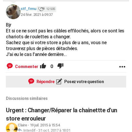
stf_frmu
12 505
24 févr. 2021 à 09:37
Bjr
Et si ce ne sont pas les câbles effilochés, alors ce sont les
chariots de roulettes a changer.
Sachez que si votre store a plus de u ans, vous ne
trouverez plus de pièces détachées.
J'ai eu le cas l'année dernière...
0
Commenter
Répondre
Posez votre question
Discussions similaires
Urgent : Changer/Réparer la chainettte d'un
store enrouleur
Claire
-
19 juil. 2015 à 15:54
Interdif
-
31 oct. 2017 à 18:01