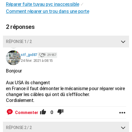
Réparer fuite tuyau pvc inaccessible
✓
City break
Voyage de noces
Climat
Destinations
Voyage nature
Forum
+
PHOTO
Comment réparer un trou dans une porte
GUIDES D'ACHAT
2 réponses
BONS PLANS
RÉPONSE 1 / 2
CARTE DE VOEUX
Carte Bonne année
Carte Pâques
Carte de Noël
Carte Saint-Valentin
Carte d'anniversaire
DICTIONNAIRE
stf_jpd87
29 957
24 févr. 2021 à 08:15
Biographies
Expressions
Dictionnaire
Citations
Proverbes
PROGRAMME TV
Bonjour
COPAINS D'AVANT
Aux USA ils changent
en France il faut démonter le mécanisme pour réparer voire
Se connecter
Collèges
Universités
Service militaire
S'inscrire
Lycées
Primaires
Entreprises
Avis de recherche
AVIS DE DÉCÈS
changer les câbles qui ont dû s’effilocher.
Cordialement.
FORUM
0
Commenter
Lifestyle
Sport
Television
Cinema
Bricolage
Culture
Auto
Voyage
RÉPONSE 2 / 2