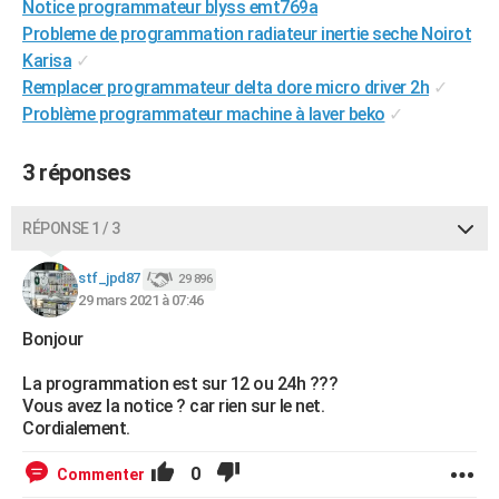
Notice programmateur blyss emt769a
City break
Voyage de noces
Climat
Destinations
Voyage nature
Forum
+
PHOTO
Probleme de programmation radiateur inertie seche Noirot
Karisa
✓
GUIDES D'ACHAT
Remplacer programmateur delta dore micro driver 2h
✓
Problème programmateur machine à laver beko
✓
BONS PLANS
CARTE DE VOEUX
3 réponses
Carte Bonne année
Carte Pâques
Carte de Noël
Carte Saint-Valentin
Carte d'anniversaire
DICTIONNAIRE
RÉPONSE 1 / 3
Biographies
Expressions
Dictionnaire
Citations
Proverbes
PROGRAMME TV
stf_jpd87
29 896
COPAINS D'AVANT
29 mars 2021 à 07:46
Se connecter
Collèges
Universités
Service militaire
S'inscrire
Lycées
Primaires
Entreprises
Avis de recherche
Bonjour
AVIS DE DÉCÈS
La programmation est sur 12 ou 24h ???
FORUM
Vous avez la notice ? car rien sur le net.
Cordialement.
Lifestyle
Sport
Television
Cinema
Bricolage
Culture
Auto
Voyage
0
Commenter