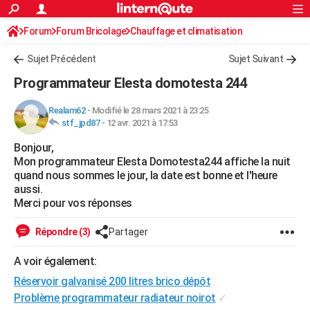
ACTUALITÉS
Forum
Forum Bricolage
Connexion
Chauffage et climatisation
S'inscrire
Rechercher
Société
Education
Villes
Politique
Faits Divers
Monde
+
SPORT
Sujet Précédent
Sujet Suivant
Football
Cyclisme
Forum
Coupe du monde 2026
Tennis
Rugby
CULTURE
Programmateur Elesta domotesta 244
TNT
Cinéma
Musique
Programme TV
Streaming
Sorties cinéma
+
FINANCE
Realam62
-
Modifié le 28 mars 2021 à 23:25
stf_jpd87
-
12 avr. 2021 à 17:53
Impôts
Immobilier
Banque
Crédit
Retraite
Epargne
Risques naturels par ville
Assurance
AUTO
Bonjour,
Réserver un essai
Berlines
Forum auto
Essais
Citadines
SUV
+
HIGH-TECH
Mon programmateur Elesta Domotesta244 affiche la nuit
quand nous sommes le jour, la date est bonne et l'heure
Meilleur smartphone
Ordinateurs
Guide high-tech
Mobiles
Internet
Jeux vidéo
+
BRICOLAGE
aussi.
Merci pour vos réponses
Aménagement intérieur
Cuisine
Jardinage
+
Forum
Extérieur
Salle de bains
Rangement
WEEK-END
Répondre (3)
Partager
Escapades
Expositions
Week-end nature
Guides de France
Patrimoine
Musées
+
LIFESTYLE
A voir également:
Bien-être
Mode
+
Art de vivre
Loisirs
Modes de vie
SANTE
Réservoir galvanisé 200 litres brico dépôt
Guide de la santé
Médicaments
+
Alimentation
Maladies
Sommeil
Problème programmateur radiateur noirot
✓
VOYAGE