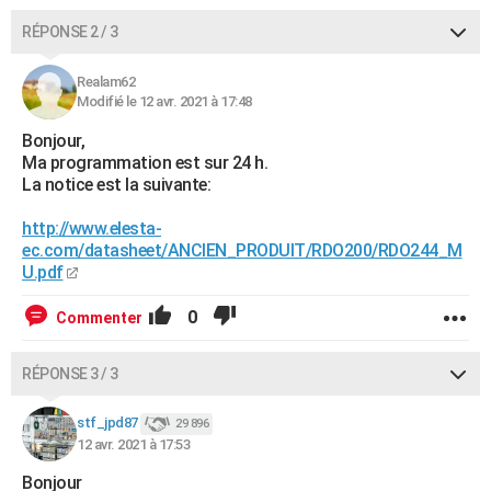
RÉPONSE 2 / 3
Realam62
Modifié le 12 avr. 2021 à 17:48
Bonjour,
Ma programmation est sur 24 h.
La notice est la suivante:
http://www.elesta-
ec.com/datasheet/ANCIEN_PRODUIT/RDO200/RDO244_M
U.pdf
0
Commenter
RÉPONSE 3 / 3
stf_jpd87
29 896
12 avr. 2021 à 17:53
Bonjour