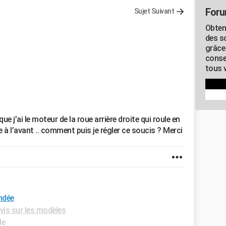
Foru
Sujet Suivant
Obten
des s
grâce
conse
tous v
ue j’ai le moteur de la roue arrière droite qui roule en
he à l’avant .. comment puis je régler ce soucis ? Merci
ndée
vis sur les modèles
de