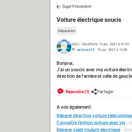
Sujet Précédent
Voiture électrique soucis
Réparation
Mimi
-
Modifié le 10 avr. 2021 à 01:56
astuces72
-
10 avr. 2021 à 13:05
Bonjour,
J’ai un soucis avec ma voiture électriq
direction de l’arrière et celle de gauc
Répondre (1)
Partager
A voir également:
Réparer direction voiture télécomma
Connaître finition voiture avec vin
-
A
Reparer volet roulant electrique
- Gui