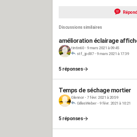
Répond
Discussions similaires
amélioration éclairage affich
tintin60
-
9 mars 2021 à 09:45
stf_jpd87
-
9 mars 2021 à 17:39
5 réponses
Temps de séchage mortier
Glennor
-
7 févr. 2021 à 20:59
GillesWeber
-
9 févr. 2021 à 10:21
5 réponses