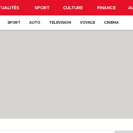
TUALITÉS
SPORT
CULTURE
FINANCE
A
SPORT
AUTO
TELEVISION
VOYAGE
CINEMA