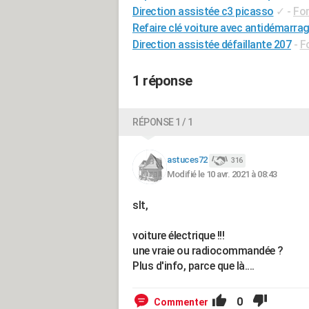
Direction assistée c3 picasso
✓
-
For
Refaire clé voiture avec antidémarra
Direction assistée défaillante 207
-
F
1 réponse
RÉPONSE 1 / 1
astuces72
316
Modifié le 10 avr. 2021 à 08:43
slt,
voiture électrique !!!
une vraie ou radiocommandée ?
Plus d'info, parce que là....
0
Commenter