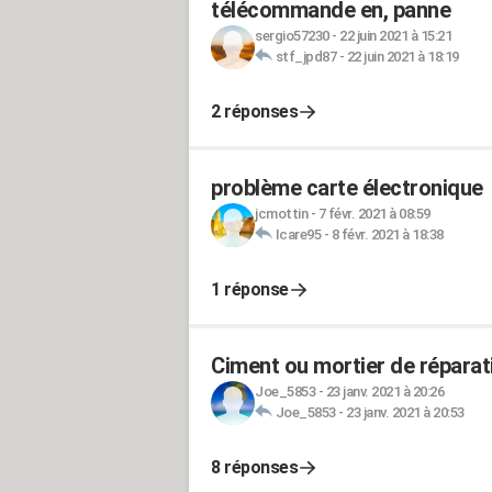
télécommande en, panne
sergio57230
-
22 juin 2021 à 15:21
stf_jpd87
-
22 juin 2021 à 18:19
2 réponses
problème carte électronique
jcmottin
-
7 févr. 2021 à 08:59
Icare95
-
8 févr. 2021 à 18:38
1 réponse
Ciment ou mortier de réparat
Joe_5853
-
23 janv. 2021 à 20:26
Joe_5853
-
23 janv. 2021 à 20:53
8 réponses