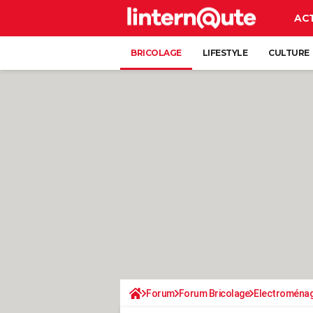
AC
BRICOLAGE
LIFESTYLE
CULTURE
Forum
Forum Bricolage
Electroména