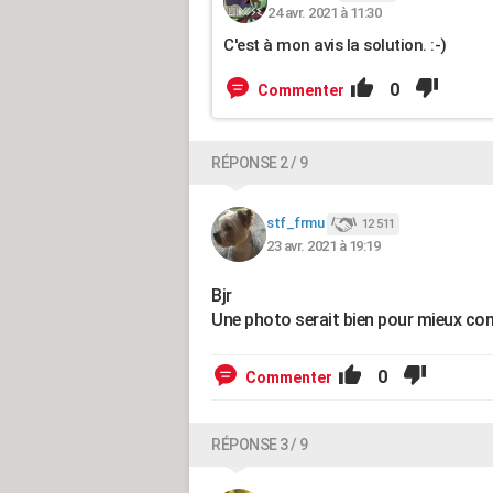
24 avr. 2021 à 11:30
C'est à mon avis la solution. :-)
0
Commenter
RÉPONSE 2 / 9
stf_frmu
12 511
23 avr. 2021 à 19:19
Bjr
Une photo serait bien pour mieux co
0
Commenter
RÉPONSE 3 / 9