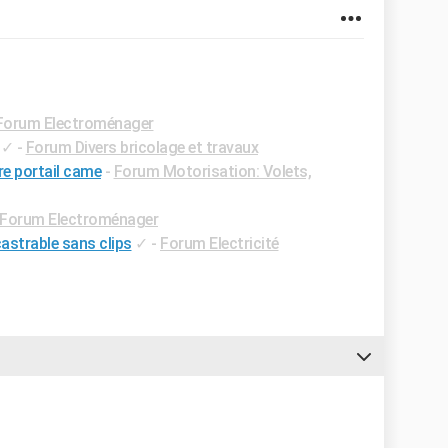
Forum Electroménager
✓
-
Forum Divers bricolage et travaux
e portail came
-
Forum Motorisation: Volets,
Forum Electroménager
strable sans clips
✓
-
Forum Electricité