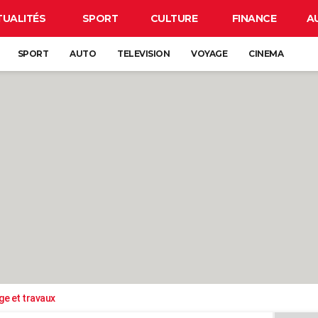
TUALITÉS
SPORT
CULTURE
FINANCE
A
SPORT
AUTO
TELEVISION
VOYAGE
CINEMA
ge et travaux