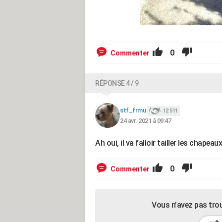
0
Commenter
RÉPONSE 4 / 9
stf_frmu
12 511
24 avr. 2021 à 09:47
Ah oui, il va falloir tailler les chapea
0
Commenter
Vous n’avez pas tro