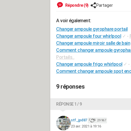
Répondre (9)
Partager
A voir également:
Changer ampoule gyrophare portail
Changer ampoule four whirlpool
✓
-
Changer ampoule miroir salle de bain
Comment changer ampoule gyrophar
Portails..
Changer ampoule frigo whirlpool
✓
-
Comment changer ampoule spot enca
9 réponses
RÉPONSE 1 / 9
stf_jpd87
29 967
23 avr. 2021 à 19:16