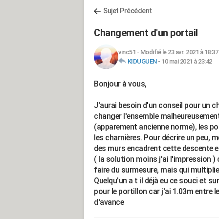
Sujet Précédent
Changement d'un portail
vinc51
-
Modifié le 23 avr. 2021 à 18:37
KIDUGUEN
-
10 mai 2021 à 23:42
Bonjour à vous,
J'aurai besoin d'un conseil pour un c
changer l'ensemble malheureusement
(apparement ancienne norme), les po
les charnières. Pour décrire un peu,
des murs encadrent cette descente et
( la solution moins j'ai l'impression 
faire du surmesure, mais qui multiplie 
Quelqu'un a t il déjà eu ce souci et s
pour le portillon car j'ai 1.03m entre
d'avance