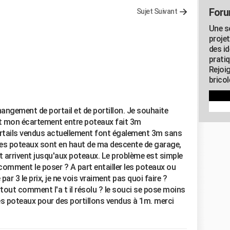
Foru
Sujet Suivant
Une s
proje
des id
pratiq
Rejoi
brico
hangement de portail et de portillon. Je souhaite
 mon écartement entre poteaux fait 3m
rtails vendus actuellement font également 3m sans
 mes poteaux sont en haut de ma descente de garage,
 arrivent jusqu'aux poteaux. Le problème est simple
) comment le poser ? A part entailler les poteaux ou
par 3 le prix, je ne vois vraiment pas quoi faire ?
urtout comment l'a t il résolu ? le souci se pose moins
 les poteaux pour des portillons vendus à 1m. merci