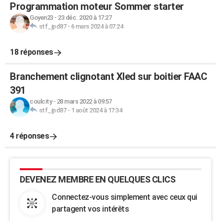
Programmation moteur Sommer starter
Goyen23
-
23 déc. 2020 à 17:27
stf_jpd87
-
6 mars 2024 à 07:24
18 réponses
Branchement clignotant Xled sur boitier FAAC
391
coulcity
-
28 mars 2022 à 09:57
stf_jpd87
-
1 août 2024 à 17:34
4 réponses
DEVENEZ MEMBRE EN QUELQUES CLICS
Connectez-vous simplement avec ceux qui
partagent vos intérêts