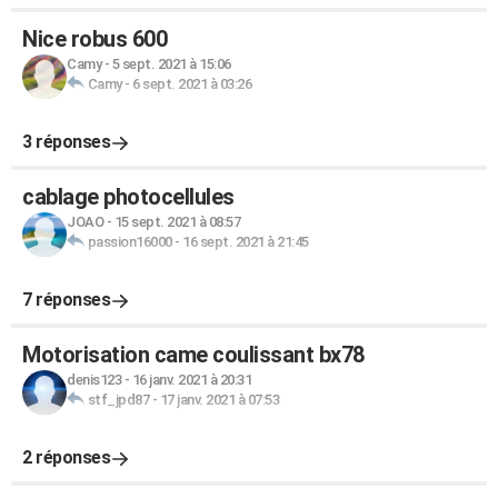
Nice robus 600
Camy
-
5 sept. 2021 à 15:06
Camy
-
6 sept. 2021 à 03:26
3 réponses
cablage photocellules
JOAO
-
15 sept. 2021 à 08:57
passion16000
-
16 sept. 2021 à 21:45
7 réponses
Motorisation came coulissant bx78
denis123
-
16 janv. 2021 à 20:31
stf_jpd87
-
17 janv. 2021 à 07:53
2 réponses