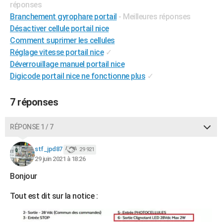
réponses
City break
Voyage de noces
Climat
Destinations
Voyage nature
Forum
+
PHOTO
Branchement gyrophare portail
- Meilleures réponses
Désactiver cellule portail nice
GUIDES D'ACHAT
Comment suprimer les cellules
Réglage vitesse portail nice
✓
BONS PLANS
Déverrouillage manuel portail nice
CARTE DE VOEUX
Digicode portail nice ne fonctionne plus
✓
Carte Bonne année
Carte Pâques
Carte de Noël
Carte Saint-Valentin
Carte d'anniversaire
DICTIONNAIRE
7 réponses
Biographies
Expressions
Dictionnaire
Citations
Proverbes
PROGRAMME TV
RÉPONSE 1 / 7
COPAINS D'AVANT
stf_jpd87
29 921
Se connecter
Collèges
Universités
Service militaire
S'inscrire
Lycées
Primaires
Entreprises
Avis de recherche
AVIS DE DÉCÈS
29 juin 2021 à 18:26
FORUM
Bonjour
Lifestyle
Sport
Television
Cinema
Bricolage
Culture
Auto
Voyage
Tout est dit sur la notice :