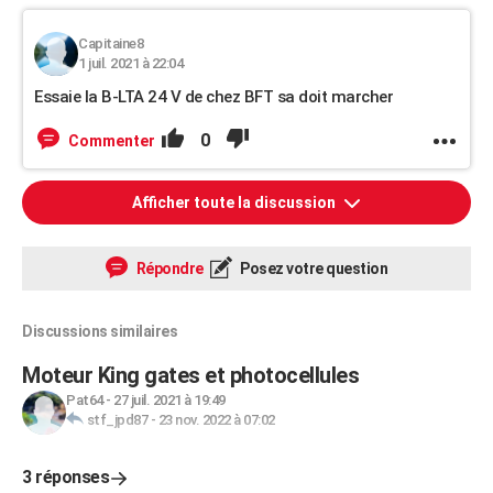
Capitaine8
1 juil. 2021 à 22:04
Essaie la B-LTA 24 V de chez BFT sa doit marcher
0
Commenter
Afficher toute la discussion
Répondre
Posez votre question
Discussions similaires
Moteur King gates et photocellules
Pat64
-
27 juil. 2021 à 19:49
stf_jpd87
-
23 nov. 2022 à 07:02
3 réponses