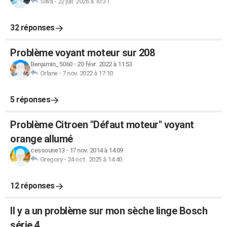
Silva
-
22 juil. 2026 à 10:31
32 réponses
Problème voyant moteur sur 208
Benjamin_5060
-
20 févr. 2022 à 11:53
Orlane
-
7 nov. 2022 à 17:10
5 réponses
Problème Citroen "Défaut moteur" voyant
orange allumé
cessoune13
-
17 nov. 2014 à 14:09
Gregory
-
24 oct. 2025 à 14:40
12 réponses
Il y a un problème sur mon sèche linge Bosch
série 4