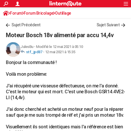
ACTUALITÉS
Forum
Forum Bricolage
Connexion
Outillage
S'inscrire
Rechercher
Société
Education
Villes
Politique
Faits Divers
Monde
+
SPORT
Sujet Précédent
Sujet Suivant
Football
Cyclisme
Forum
Coupe du monde 2026
Tennis
Rugby
CULTURE
Moteur Bosch 18v alimenté par accu 14,4v
TNT
Cinéma
Musique
Programme TV
Streaming
Sorties cinéma
+
FINANCE
JulesBu
-
Modifié le 12 mai 2021 à 05:10
stf_jpd87
-
12 mai 2021 à 15:35
Impôts
Immobilier
Banque
Crédit
Retraite
Epargne
Risques naturels par ville
Assurance
AUTO
Bonjour la communauté !
Réserver un essai
Berlines
Forum auto
Essais
Citadines
SUV
+
HIGH-TECH
Voilà mon problème:
Meilleur smartphone
Ordinateurs
Guide high-tech
Mobiles
Internet
Jeux vidéo
+
BRICOLAGE
J'ai récupéré une visseuse défectueuse, on me l'a donné.
Aménagement intérieur
Cuisine
Jardinage
+
Forum
Extérieur
Salle de bains
Rangement
WEEK-END
C'est le moteur qui est mort. C'est une Bosch GSR14.4VE2-
LI (14,4v).
Escapades
Expositions
Week-end nature
Guides de France
Patrimoine
Musées
+
LIFESTYLE
J'ai donc cherché et acheté un moteur neuf pour la réparer
Bien-être
Mode
+
Art de vivre
Loisirs
Modes de vie
SANTE
sauf que je me suis trompé de réf et j'ai pris un moteur 18v.
Guide de la santé
Médicaments
+
Alimentation
Maladies
Sommeil
VOYAGE
Visuellement ils sont identiques mais l'a référence est bien