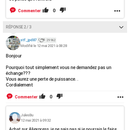
0
Commenter
RÉPONSE 2 / 3
stf_jpd87
29 962
Modifié le 12 mai 2021 à 08:28
Bonjour
Pourquoi tout simplement vous ne demandez pas un
échange???
Vous aurez une perte de puissance. .
Cordialement
0
Commenter
JulesBu
12 mai 2021 à 09:32
Achat sur Aliexpress, je ne sais pas si je pourrais le faire.