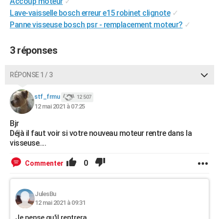
Accoup moteur
✓
Lave-vaisselle bosch erreur e15 robinet clignote
✓
Panne visseuse bosch psr - remplacement moteur?
✓
3 réponses
RÉPONSE 1 / 3
stf_frmu
12 507
12 mai 2021 à 07:25
Bjr
Déjà il faut voir si votre nouveau moteur rentre dans la
visseuse....
0
Commenter
JulesBu
12 mai 2021 à 09:31
Je pense qu'il rentrera