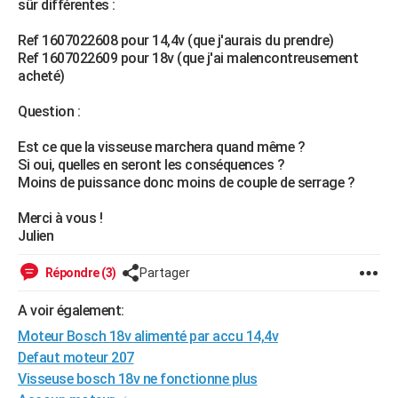
sûr différentes :
City break
Voyage de noces
Climat
Destinations
Voyage nature
Forum
+
PHOTO
Ref 1607022608 pour 14,4v (que j'aurais du prendre)
Ref 1607022609 pour 18v (que j'ai malencontreusement
GUIDES D'ACHAT
acheté)
BONS PLANS
Question :
CARTE DE VOEUX
Est ce que la visseuse marchera quand même ?
Carte Bonne année
Carte Pâques
Carte de Noël
Carte Saint-Valentin
Carte d'anniversaire
Si oui, quelles en seront les conséquences ?
DICTIONNAIRE
Moins de puissance donc moins de couple de serrage ?
Biographies
Expressions
Dictionnaire
Citations
Proverbes
PROGRAMME TV
Merci à vous !
Julien
COPAINS D'AVANT
Se connecter
Collèges
Universités
Service militaire
S'inscrire
Lycées
Primaires
Entreprises
Avis de recherche
Répondre (3)
Partager
AVIS DE DÉCÈS
FORUM
A voir également:
Moteur Bosch 18v alimenté par accu 14,4v
Lifestyle
Sport
Television
Cinema
Bricolage
Culture
Auto
Voyage
Defaut moteur 207
Visseuse bosch 18v ne fonctionne plus