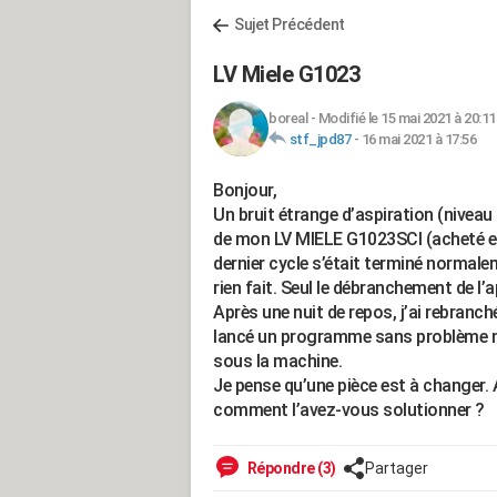
Sujet Précédent
LV Miele G1023
boreal
-
Modifié le 15 mai 2021 à 20:11
stf_jpd87
-
16 mai 2021 à 17:56
Bonjour,
Un bruit étrange d’aspiration (niveau
de mon LV MIELE G1023SCI (acheté en 
dernier cycle s’était terminé normalem
rien fait. Seul le débranchement de l’ap
Après une nuit de repos, j’ai rebranché 
lancé un programme sans problème mai
sous la machine.
Je pense qu’une pièce est à changer.
comment l’avez-vous solutionner ?
Répondre (3)
Partager