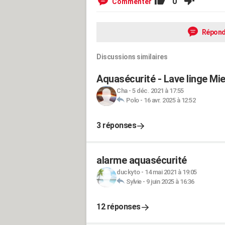
0
Commenter
Répond
Discussions similaires
Aquasécurité - Lave linge Mie
Cha
-
5 déc. 2021 à 17:55
Polo
-
16 avr. 2025 à 12:52
3 réponses
alarme aquasécurité
duckyto
-
14 mai 2021 à 19:05
Sylvie
-
9 juin 2025 à 16:36
12 réponses