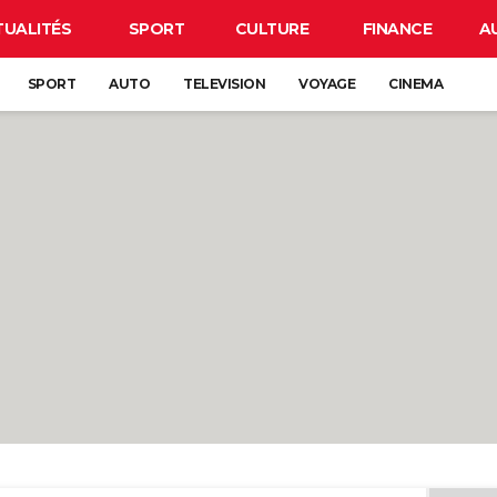
TUALITÉS
SPORT
CULTURE
FINANCE
A
SPORT
AUTO
TELEVISION
VOYAGE
CINEMA