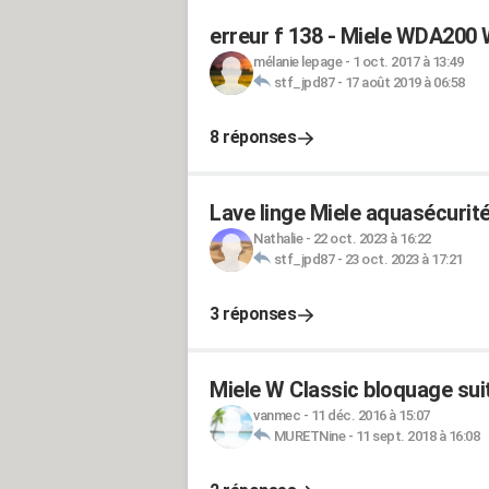
erreur f 138 - Miele WDA20
mélanie lepage
-
1 oct. 2017 à 13:49
stf_jpd87
-
17 août 2019 à 06:58
8 réponses
Lave linge Miele aquasécurit
Nathalie
-
22 oct. 2023 à 16:22
stf_jpd87
-
23 oct. 2023 à 17:21
3 réponses
Miele W Classic bloquage sui
vanmec
-
11 déc. 2016 à 15:07
MURETNine
-
11 sept. 2018 à 16:08