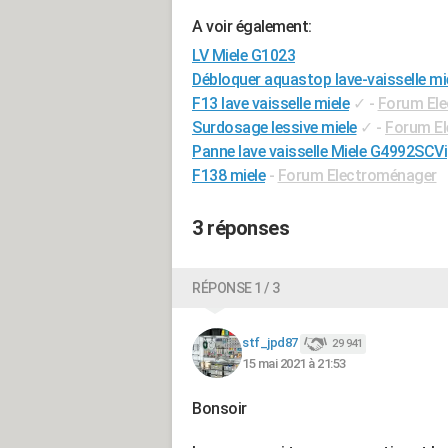
A voir également:
LV Miele G1023
Débloquer aquastop lave-vaisselle mi
F13 lave vaisselle miele
✓
-
Forum El
Surdosage lessive miele
✓
-
Forum E
Panne lave vaisselle Miele G4992SCVi
F138 miele
-
Forum Electroménager
3 réponses
RÉPONSE 1 / 3
stf_jpd87
29 941
15 mai 2021 à 21:53
Bonsoir