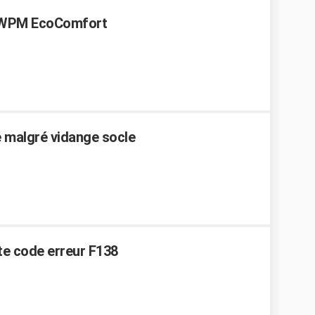
0 WPM EcoComfort
é malgré vidange socle
te code erreur F138