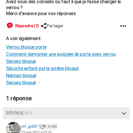
Avez vous des conseils ou faut il que je fasse changer le
City break
Voyage de noces
Climat
Destinations
Voyage nature
Forum
+
verrou ?
PHOTO
Merci d'avance pour vos réponses
GUIDES D'ACHAT
Répondre (1)
Partager
BONS PLANS
A voir également:
CARTE DE VOEUX
Verrou bloque porte
Carte Bonne année
Carte Pâques
Carte de Noël
Carte Saint-Valentin
Carte d'anniversaire
Comment demonter une poignée de porte avec verrou
DICTIONNAIRE
Senseo bloque
Biographies
Expressions
Dictionnaire
Citations
Proverbes
PROGRAMME TV
Sécurité enfant porte arrière bloqué
Neiman bloqué
COPAINS D'AVANT
Senseo bloqué
✓
Se connecter
Collèges
Universités
Service militaire
S'inscrire
Lycées
Primaires
Entreprises
Avis de recherche
AVIS DE DÉCÈS
1 réponse
FORUM
RÉPONSE 1 / 1
Lifestyle
Sport
Television
Cinema
Bricolage
Culture
Auto
Voyage
stf_jpd87
29 968
22 mai 2021 à 07:22