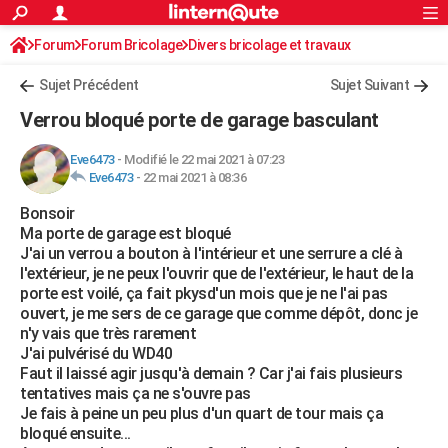
ACTUALITÉS
Forum
Forum Bricolage
Connexion
Divers bricolage et travaux
S'inscrire
Rechercher
Société
Education
Villes
Politique
Faits Divers
Monde
+
SPORT
Sujet Précédent
Sujet Suivant
Football
Cyclisme
Forum
Coupe du monde 2026
Tennis
Rugby
CULTURE
Verrou bloqué porte de garage basculant
TNT
Cinéma
Musique
Programme TV
Streaming
Sorties cinéma
+
FINANCE
Eve6473
-
Modifié le 22 mai 2021 à 07:23
Eve6473
-
22 mai 2021 à 08:36
Impôts
Immobilier
Banque
Crédit
Retraite
Epargne
Risques naturels par ville
Assurance
AUTO
Bonsoir
Réserver un essai
Berlines
Forum auto
Essais
Citadines
SUV
+
HIGH-TECH
Ma porte de garage est bloqué
J'ai un verrou a bouton à l'intérieur et une serrure a clé à
Meilleur smartphone
Ordinateurs
Guide high-tech
Mobiles
Internet
Jeux vidéo
+
BRICOLAGE
l'extérieur, je ne peux l'ouvrir que de l'extérieur, le haut de la
porte est voilé, ça fait pkysd'un mois que je ne l'ai pas
Aménagement intérieur
Cuisine
Jardinage
+
Forum
Extérieur
Salle de bains
Rangement
WEEK-END
ouvert, je me sers de ce garage que comme dépôt, donc je
n'y vais que très rarement
Escapades
Expositions
Week-end nature
Guides de France
Patrimoine
Musées
+
LIFESTYLE
J'ai pulvérisé du WD40
Faut il laissé agir jusqu'à demain ? Car j'ai fais plusieurs
Bien-être
Mode
+
Art de vivre
Loisirs
Modes de vie
SANTE
tentatives mais ça ne s'ouvre pas
Je fais à peine un peu plus d'un quart de tour mais ça
Guide de la santé
Médicaments
+
Alimentation
Maladies
Sommeil
VOYAGE
bloqué ensuite...