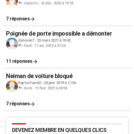
clairette
-
16 déc. 2020 à 19:18
7 réponses
Poignée de porte impossible a démonter
donovan7
-
23 mars 2021 à 18:42
Feed
-
11 avr. 2022 à 21:34
11 réponses
Neiman de voiture bloqué
RaptorYam02
-
28 janv. 2019 à 11:56
domi
-
13 févr. 2021 à 08:56
7 réponses
DEVENEZ MEMBRE EN QUELQUES CLICS