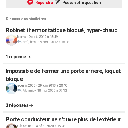
Répondre
Posez votre question
Discussions similaires
Robinet thermostatique bloqué, hyper-chaud
berny
-
9 oct. 2012 à 15:49
stf_frmu
-
9 oct. 2012 à 16:18
1 réponse
Impossible de fermer une porte arrière, loquet
bloqué
scenic2000
-
29 juin 2013 à 20:10
Melanie
-
18 mai 2022 à 09:12
3 réponses
Porte conducteur ne s'ouvre plus de l'extérieur.
Clairette
-
14 déc. 2020 à 16:28