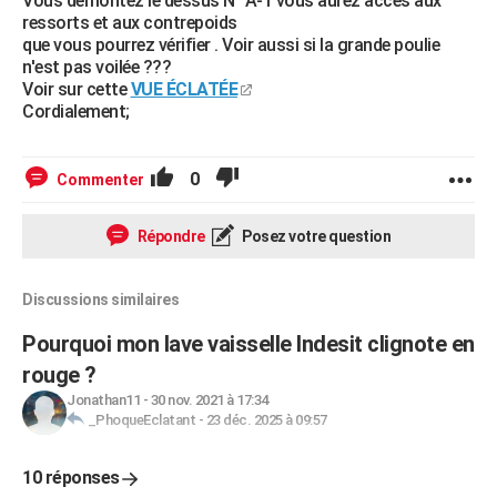
Vous démontez le dessus N° A-1 vous aurez accès aux
ressorts et aux contrepoids
que vous pourrez vérifier . Voir aussi si la grande poulie
n'est pas voilée ???
Voir sur cette
VUE ÉCLATÉE
Cordialement;
0
Commenter
Répondre
Posez votre question
Discussions similaires
Pourquoi mon lave vaisselle Indesit clignote en
rouge ?
Jonathan11
-
30 nov. 2021 à 17:34
_PhoqueEclatant
-
23 déc. 2025 à 09:57
10 réponses