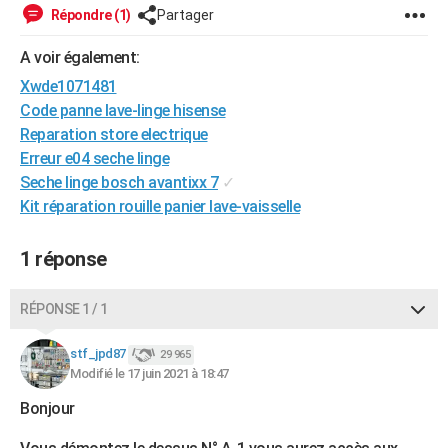
Répondre (1)
Partager
City break
Voyage de noces
Climat
Destinations
Voyage nature
Forum
+
PHOTO
A voir également:
GUIDES D'ACHAT
Xwde1071481
BONS PLANS
Code panne lave-linge hisense
Reparation store electrique
CARTE DE VOEUX
Erreur e04 seche linge
Carte Bonne année
Carte Pâques
Carte de Noël
Carte Saint-Valentin
Carte d'anniversaire
Seche linge bosch avantixx 7
✓
DICTIONNAIRE
Kit réparation rouille panier lave-vaisselle
Biographies
Expressions
Dictionnaire
Citations
Proverbes
PROGRAMME TV
1 réponse
COPAINS D'AVANT
Se connecter
Collèges
Universités
Service militaire
S'inscrire
Lycées
Primaires
Entreprises
Avis de recherche
AVIS DE DÉCÈS
RÉPONSE 1 / 1
FORUM
stf_jpd87
29 965
Modifié le 17 juin 2021 à 18:47
Lifestyle
Sport
Television
Cinema
Bricolage
Culture
Auto
Voyage
Bonjour