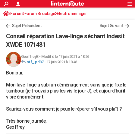
ACTUALITÉS
Forum
Forum Bricolage
Connexion
Electroménager
S'inscrire
Rechercher
Société
Education
Villes
Politique
Faits Divers
Monde
+
SPORT
Sujet Précédent
Sujet Suivant
Football
Cyclisme
Forum
Coupe du monde 2026
Tennis
Rugby
CULTURE
Conseil réparation Lave-linge séchant Indesit
TNT
Cinéma
Musique
Programme TV
Streaming
Sorties cinéma
+
XWDE 1071481
FINANCE
Impôts
Immobilier
Banque
Crédit
Retraite
Epargne
Risques naturels par ville
Assurance
AUTO
GeoffreyB
-
Modifié le 17 juin 2021 à 18:26
stf_jpd87
-
17 juin 2021 à 18:46
Réserver un essai
Berlines
Forum auto
Essais
Citadines
SUV
+
HIGH-TECH
Bonjour,
Meilleur smartphone
Ordinateurs
Guide high-tech
Mobiles
Internet
Jeux vidéo
+
BRICOLAGE
Mon lave-linge a subi un déménagement sans que je fixe le
tambour (je trouvais plus les vis le jour J), et aujourd'hui il
Aménagement intérieur
Cuisine
Jardinage
+
Forum
Extérieur
Salle de bains
Rangement
WEEK-END
vibre énormément.
Escapades
Expositions
Week-end nature
Guides de France
Patrimoine
Musées
+
LIFESTYLE
Sauriez-vous comment je peux le réparer s’il vous plaît ?
Bien-être
Mode
+
Art de vivre
Loisirs
Modes de vie
SANTE
Très bonne journée,
Geoffrey
Guide de la santé
Médicaments
+
Alimentation
Maladies
Sommeil
VOYAGE