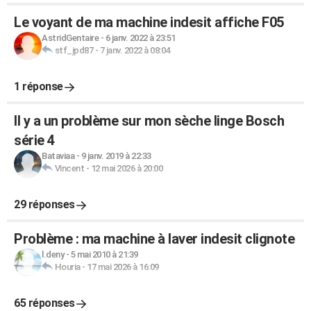
Le voyant de ma machine indesit affiche F05
AstridGentaire
-
6 janv. 2022 à 23:51
stf_jpd87
-
7 janv. 2022 à 08:04
1 réponse
Il y a un problème sur mon sèche linge Bosch
série 4
Bataviaa
-
9 janv. 2019 à 22:33
Vincent
-
12 mai 2026 à 20:00
29 réponses
Problème : ma machine à laver indesit clignote
l.deny
-
5 mai 2010 à 21:39
Houria
-
17 mai 2026 à 16:09
65 réponses