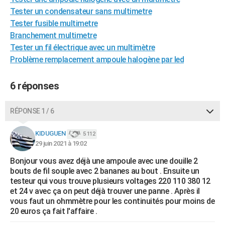
City break
Voyage de noces
Climat
Destinations
Voyage nature
Forum
+
Tester un condensateur sans multimetre
PHOTO
Tester fusible multimetre
GUIDES D'ACHAT
Branchement multimetre
Tester un fil électrique avec un multimètre
BONS PLANS
Problème remplacement ampoule halogène par led
CARTE DE VOEUX
6 réponses
Carte Bonne année
Carte Pâques
Carte de Noël
Carte Saint-Valentin
Carte d'anniversaire
DICTIONNAIRE
RÉPONSE 1 / 6
Biographies
Expressions
Dictionnaire
Citations
Proverbes
PROGRAMME TV
KIDUGUEN
COPAINS D'AVANT
5 112
29 juin 2021 à 19:02
Se connecter
Collèges
Universités
Service militaire
S'inscrire
Lycées
Primaires
Entreprises
Avis de recherche
AVIS DE DÉCÈS
Bonjour vous avez déjà une ampoule avec une douille 2
bouts de fil souple avec 2 bananes au bout . Ensuite un
FORUM
testeur qui vous trouve plusieurs voltages 220 110 380 12
et 24 v avec ça on peut déjà trouver une panne . Après il
Lifestyle
Sport
Television
Cinema
Bricolage
Culture
Auto
Voyage
vous faut un ohmmètre pour les continuités pour moins de
20 euros ça fait l'affaire .