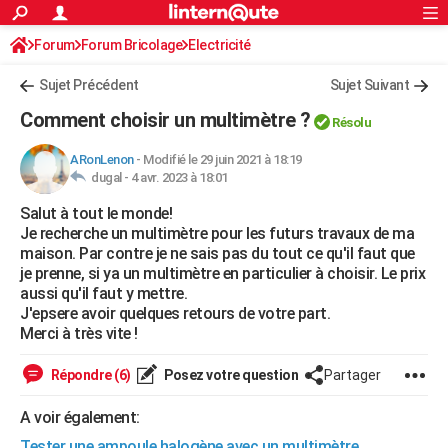
ACTUALITÉS
Forum
Forum Bricolage
Connexion
Electricité
S'inscrire
Rechercher
Société
Education
Villes
Politique
Faits Divers
Monde
+
SPORT
Sujet Précédent
Sujet Suivant
Football
Cyclisme
Forum
Coupe du monde 2026
Tennis
Rugby
CULTURE
Comment choisir un multimètre ?
Résolu
TNT
Cinéma
Musique
Programme TV
Streaming
Sorties cinéma
+
FINANCE
ARonLenon
-
Modifié le 29 juin 2021 à 18:19
dugal -
4 avr. 2023 à 18:01
Impôts
Immobilier
Banque
Crédit
Retraite
Epargne
Risques naturels par ville
Assurance
AUTO
Salut à tout le monde!
Réserver un essai
Berlines
Forum auto
Essais
Citadines
SUV
+
HIGH-TECH
Je recherche un multimètre pour les futurs travaux de ma
maison. Par contre je ne sais pas du tout ce qu'il faut que
Meilleur smartphone
Ordinateurs
Guide high-tech
Mobiles
Internet
Jeux vidéo
+
BRICOLAGE
je prenne, si ya un multimètre en particulier à choisir. Le prix
aussi qu'il faut y mettre.
Aménagement intérieur
Cuisine
Jardinage
+
Forum
Extérieur
Salle de bains
Rangement
WEEK-END
J'epsere avoir quelques retours de votre part.
Merci à très vite !
Escapades
Expositions
Week-end nature
Guides de France
Patrimoine
Musées
+
LIFESTYLE
Répondre (6)
Posez votre question
Partager
Bien-être
Mode
+
Art de vivre
Loisirs
Modes de vie
SANTE
A voir également:
Guide de la santé
Médicaments
+
Alimentation
Maladies
Sommeil
VOYAGE
Tester une ampoule halogène avec un multimètre