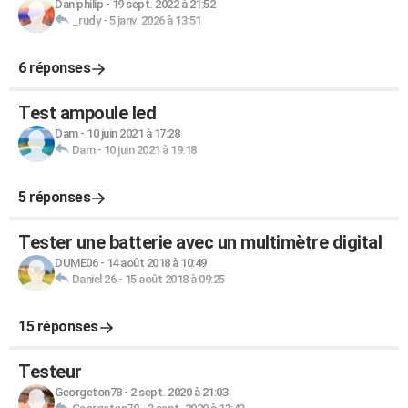
Daniphilip
-
19 sept. 2022 à 21:52
_rudy
-
5 janv. 2026 à 13:51
6 réponses
Test ampoule led
Dam
-
10 juin 2021 à 17:28
Dam
-
10 juin 2021 à 19:18
5 réponses
Tester une batterie avec un multimètre digital
DUME06
-
14 août 2018 à 10:49
Daniel 26
-
15 août 2018 à 09:25
15 réponses
Testeur
Georgeton78
-
2 sept. 2020 à 21:03