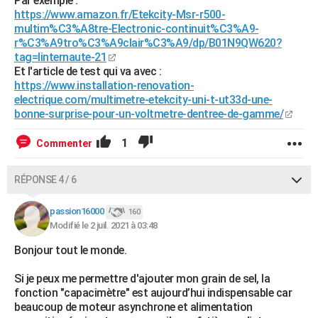
Par exemple :
https://www.amazon.fr/Etekcity-Msr-r500-
multim%C3%A8tre-Electronic-continuit%C3%A9-
r%C3%A9tro%C3%A9clair%C3%A9/dp/B01N9QW620?
tag=linternaute-21
Et l'article de test qui va avec :
https://www.installation-renovation-
electrique.com/multimetre-etekcity-uni-t-ut33d-une-
bonne-surprise-pour-un-voltmetre-dentree-de-gamme/
1
Commenter
RÉPONSE 4 / 6
passion16000
160
Modifié le 2 juil. 2021 à 03:48
Bonjour tout le monde.
Si je peux me permettre d'ajouter mon grain de sel, la
fonction "capacimètre" est aujourd’hui indispensable car
beaucoup de moteur asynchrone et alimentation