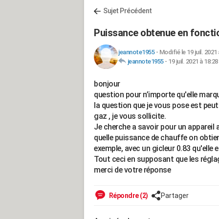
Sujet Précédent
Puissance obtenue en fonctio
jeannote1955
-
Modifié le 19 juil. 2021
jeannote1955
-
19 juil. 2021 à 18:28
bonjour
question pour n’importe qu'elle marq
la question que je vous pose est peu
gaz , je vous sollicite.
Je cherche a savoir pour un appareil 
quelle puissance de chauffe on obtient
exemple, avec un gicleur 0.83 qu'elle 
Tout ceci en supposant que les régla
merci de votre réponse
Répondre (2)
Partager