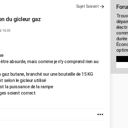
Foru
Sujet Suivant
Trouv
n du gicleur gaz
dépan
élect
 à 16:33
commu
durée
Écono
optimi
ue
t être absurde, mais comme je n'y comprend rien au
a gaz butane, branché sur une bouteille de 15 KG
 selon le gicleur utilisé
est la puissance de la rampe
ges soient correct