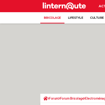
AC
BRICOLAGE
LIFESTYLE
CULTURE
Forum
Forum Bricolage
Electroména