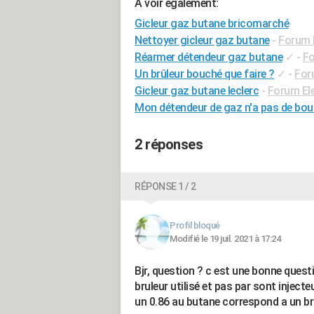
A voir également:
Gicleur gaz butane bricomarché
Nettoyer gicleur gaz butane
-
Forum 
Réarmer détendeur gaz butane
✓
-
Fo
Un brûleur bouché que faire ?
✓
-
For
Gicleur gaz butane leclerc
-
Forum El
Mon détendeur de gaz n'a pas de bo
2 réponses
RÉPONSE 1 / 2
Profil bloqué
Modifié le 19 juil. 2021 à 17:24
Bjr, question ? c est une bonne quest
bruleur utilisé et pas par sont inject
un 0.86 au butane correspond a un bru