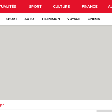
TUALITÉS
SPORT
CULTURE
FINANCE
A
SPORT
AUTO
TELEVISION
VOYAGE
CINEMA
ger