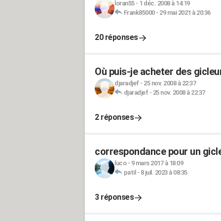
loran55
-
1 déc. 2008 à 14:19
Frank85000
-
29 mai 2021 à 20:36
20 réponses
Où puis-je acheter des gicleu
djaradjef
-
25 nov. 2008 à 22:37
djaradjef
-
25 nov. 2008 à 22:37
2 réponses
correspondance pour un gicleu
luco
-
9 mars 2017 à 18:09
patil
-
8 juil. 2023 à 08:35
3 réponses