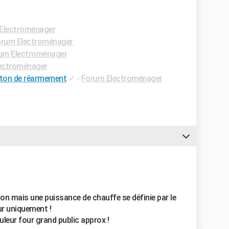
Electroménager
rum Electroménager
um Electroménager
ectroménager
uton de réarmement
✓
-
Forum Electroménager
ion mais une puissance de chauffe se définie par le
eur uniquement !
leur four grand public approx !