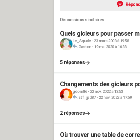
Répond
Discussions similaires
Quels gicleurs pour passer ma
Le_Squale
-
23 mars 2008 à 19:58
Gaston
-
19 mai 2020 à 16:38
5 réponses
Changements des gicleurs po
gdom86
-
22 nov. 2022 à 13:53
stf_jpd87
-
22 nov. 2022 à 17:59
2 réponses
Où trouver une table de corr