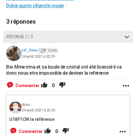
Dolce gusto clignote rouge
✓
City break
Voyage de noces
Climat
Destinations
Voyage nature
Forum
+
PHOTO
GUIDES D'ACHAT
3 réponses
BONS PLANS
RÉPONSE 1 / 3
CARTE DE VOEUX
stf_frmu
12 509
Carte Bonne année
Carte Pâques
Carte de Noël
Carte Saint-Valentin
Carte d'anniversaire
DICTIONNAIRE
24 août 2021 à 22:29
Bsr Mme irma et sa boule de cristal ont été licencié il va
Biographies
Expressions
Dictionnaire
Citations
Proverbes
PROGRAMME TV
donc nous etre impossible de deviner la reference
COPAINS D'AVANT
0
Commenter
Se connecter
Collèges
Universités
Service militaire
S'inscrire
Lycées
Primaires
Entreprises
Avis de recherche
AVIS DE DÉCÈS
Ikrim
FORUM
24 août 2021 à 22:43
Lifestyle
Sport
Television
Cinema
Bricolage
Culture
Auto
Voyage
U18F1CW la référence
0
Commenter