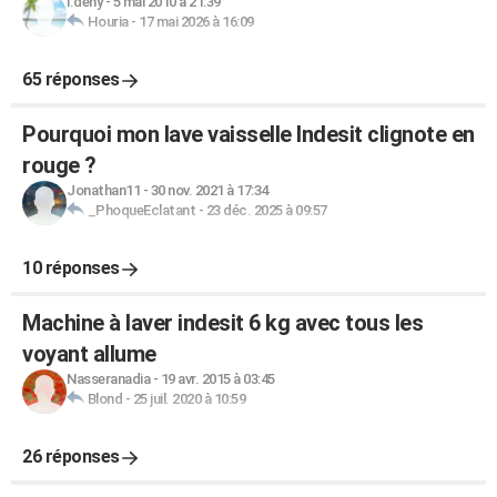
l.deny
-
5 mai 2010 à 21:39
Houria
-
17 mai 2026 à 16:09
65 réponses
Pourquoi mon lave vaisselle Indesit clignote en
rouge ?
Jonathan11
-
30 nov. 2021 à 17:34
_PhoqueEclatant
-
23 déc. 2025 à 09:57
10 réponses
Machine à laver indesit 6 kg avec tous les
voyant allume
Nasseranadia
-
19 avr. 2015 à 03:45
Blond
-
25 juil. 2020 à 10:59
26 réponses