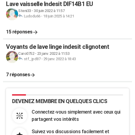
Lave vaisselle Indesit DIF14B1 EU
Steni33
-
30 juin 2022 à 11:57
Ludodu66
-
18 juin 2025 à 14:21
15 réponses
Voyants de lave linge indesit clignotent
Caro0752
-
23 janv. 2022 à 11:53
stf_jpd87
-
29 janv. 2022 à 18:43
7 réponses
DEVENEZ MEMBRE EN QUELQUES CLICS
Connectez-vous simplement avec ceux qui
partagent vos intérêts
Suivez vos discussions facilement et