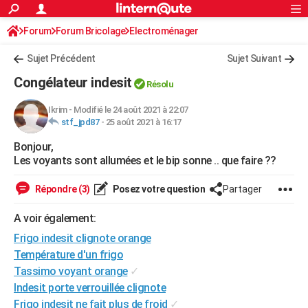
ACTUALITÉS
Forum
Forum Bricolage
Connexion
Electroménager
S'inscrire
Rechercher
Société
Education
Villes
Politique
Faits Divers
Monde
+
SPORT
Sujet Précédent
Sujet Suivant
Football
Cyclisme
Forum
Coupe du monde 2026
Tennis
Rugby
CULTURE
Congélateur indesit
Résolu
TNT
Cinéma
Musique
Programme TV
Streaming
Sorties cinéma
+
FINANCE
Ikrim
-
Modifié le 24 août 2021 à 22:07
stf_jpd87
-
25 août 2021 à 16:17
Impôts
Immobilier
Banque
Crédit
Retraite
Epargne
Risques naturels par ville
Assurance
AUTO
Bonjour,
Réserver un essai
Berlines
Forum auto
Essais
Citadines
SUV
+
HIGH-TECH
Les voyants sont allumées et le bip sonne .. que faire ??
Meilleur smartphone
Ordinateurs
Guide high-tech
Mobiles
Internet
Jeux vidéo
+
BRICOLAGE
Répondre (3)
Posez votre question
Partager
Aménagement intérieur
Cuisine
Jardinage
+
Forum
Extérieur
Salle de bains
Rangement
WEEK-END
A voir également:
Escapades
Expositions
Week-end nature
Guides de France
Patrimoine
Musées
+
Frigo indesit clignote orange
LIFESTYLE
Température d'un frigo
Bien-être
Mode
+
Art de vivre
Loisirs
Modes de vie
SANTE
Tassimo voyant orange
✓
Indesit porte verrouillée clignote
Guide de la santé
Médicaments
+
Alimentation
Maladies
Sommeil
VOYAGE
Frigo indesit ne fait plus de froid
✓