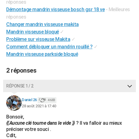
réponses
City break
Voyage de noces
Climat
Destinations
Voyage nature
Forum
+
PHOTO
Démontage mandrin visseuse bosch gsr 18 ve
- Meilleures
réponses
GUIDES D'ACHAT
Changer mandrin visseuse makita
Mandrin visseuse bloqué
✓
BONS PLANS
Problème sur visseuse Makita
✓
CARTE DE VOEUX
Comment débloquer un mandrin rouillé ?
✓
Mandrin visseuse parkside bloqué
Carte Bonne année
Carte Pâques
Carte de Noël
Carte Saint-Valentin
Carte d'anniversaire
DICTIONNAIRE
Biographies
Expressions
Dictionnaire
Citations
Proverbes
2 réponses
PROGRAMME TV
COPAINS D'AVANT
RÉPONSE 1 / 2
Se connecter
Collèges
Universités
Service militaire
S'inscrire
Lycées
Primaires
Entreprises
Avis de recherche
AVIS DE DÉCÈS
Daniel 26
4 683
28 août 2021 à 17:40
FORUM
Bonsoir,
Lifestyle
Sport
Television
Cinema
Bricolage
Culture
Auto
Voyage
⟪Aucune clé tourne dans le vide ⟫
? Il va falloir au mieux
préciser votre souci .
Cdlt,