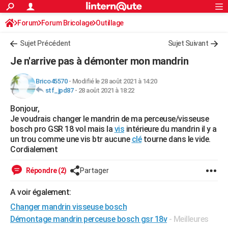
ACTUALITÉS
Forum
Forum Bricolage
Connexion
Outillage
S'inscrire
Rechercher
Société
Education
Villes
Politique
Faits Divers
Monde
+
SPORT
Sujet Précédent
Sujet Suivant
Football
Cyclisme
Forum
Coupe du monde 2026
Tennis
Rugby
CULTURE
Je n'arrive pas à démonter mon mandrin
TNT
Cinéma
Musique
Programme TV
Streaming
Sorties cinéma
+
FINANCE
Brico45570
-
Modifié le 28 août 2021 à 14:20
stf_jpd87
-
28 août 2021 à 18:22
Impôts
Immobilier
Banque
Crédit
Retraite
Epargne
Risques naturels par ville
Assurance
AUTO
Bonjour,
Réserver un essai
Berlines
Forum auto
Essais
Citadines
SUV
+
HIGH-TECH
Je voudrais changer le mandrin de ma perceuse/visseuse
bosch pro GSR 18 vol mais la
vis
intérieure du mandrin il y a
Meilleur smartphone
Ordinateurs
Guide high-tech
Mobiles
Internet
Jeux vidéo
+
BRICOLAGE
un trou comme une vis btr aucune
clé
tourne dans le vide.
Cordialement
Aménagement intérieur
Cuisine
Jardinage
+
Forum
Extérieur
Salle de bains
Rangement
WEEK-END
Répondre (2)
Partager
Escapades
Expositions
Week-end nature
Guides de France
Patrimoine
Musées
+
LIFESTYLE
A voir également:
Bien-être
Mode
+
Art de vivre
Loisirs
Modes de vie
SANTE
Changer mandrin visseuse bosch
Guide de la santé
Médicaments
+
Alimentation
Maladies
Sommeil
Démontage mandrin perceuse bosch gsr 18v
- Meilleures
VOYAGE