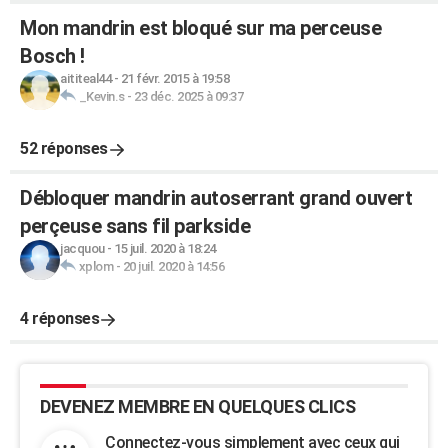
Mon mandrin est bloqué sur ma perceuse
Bosch !
aititeal44
-
21 févr. 2015 à 19:58
_Kevin.s
-
23 déc. 2025 à 09:37
52 réponses
Débloquer mandrin autoserrant grand ouvert
perçeuse sans fil parkside
jacquou
-
15 juil. 2020 à 18:24
xplom
-
20 juil. 2020 à 14:56
4 réponses
DEVENEZ MEMBRE EN QUELQUES CLICS
Connectez-vous simplement avec ceux qui