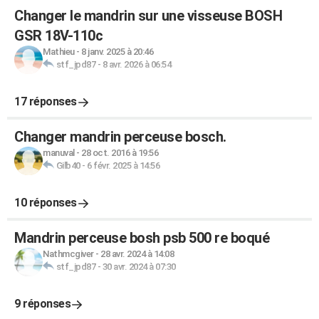
Changer le mandrin sur une visseuse BOSH
GSR 18V-110c
Mathieu
-
8 janv. 2025 à 20:46
stf_jpd87
-
8 avr. 2026 à 06:54
17 réponses
Changer mandrin perceuse bosch.
manuval
-
28 oct. 2016 à 19:56
Gilb40
-
6 févr. 2025 à 14:56
10 réponses
Mandrin perceuse bosh psb 500 re boqué
Nathmcgiver
-
28 avr. 2024 à 14:08
stf_jpd87
-
30 avr. 2024 à 07:30
9 réponses