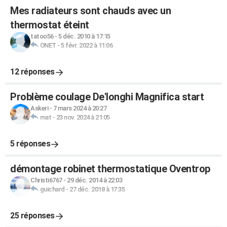
Mes radiateurs sont chauds avec un
thermostat éteint
tatoo56
-
5 déc. 2010 à 17:15
ONET
-
5 févr. 2022 à 11:06
12 réponses
Problème coulage De'longhi Magnifica start
Askeri
-
7 mars 2024 à 20:27
mat
-
23 nov. 2024 à 21:05
5 réponses
démontage robinet thermostatique Oventrop
Christi6767
-
29 déc. 2014 à 22:03
guichard
-
27 déc. 2018 à 17:35
25 réponses