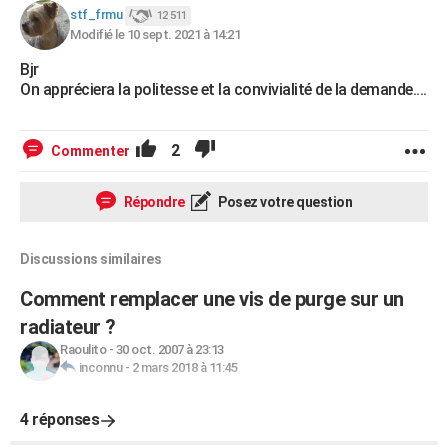
stf_frmu
12 511
City break
Voyage de noces
Climat
Destinations
Voyage nature
Forum
+
PHOTO
Modifié le 10 sept. 2021 à 14:21
GUIDES D'ACHAT
Bjr
On appréciera la politesse et la convivialité de la demande....
BONS PLANS
CARTE DE VOEUX
2
Commenter
Carte Bonne année
Carte Pâques
Carte de Noël
Carte Saint-Valentin
Carte d'anniversaire
DICTIONNAIRE
Répondre
Posez votre question
Biographies
Expressions
Dictionnaire
Citations
Proverbes
PROGRAMME TV
Discussions similaires
COPAINS D'AVANT
Comment remplacer une vis de purge sur un
Se connecter
Collèges
Universités
Service militaire
S'inscrire
Lycées
Primaires
Entreprises
Avis de recherche
AVIS DE DÉCÈS
radiateur ?
FORUM
Raoulito
-
30 oct. 2007 à 23:13
inconnu
-
2 mars 2018 à 11:45
Lifestyle
Sport
Television
Cinema
Bricolage
Culture
Auto
Voyage
4 réponses