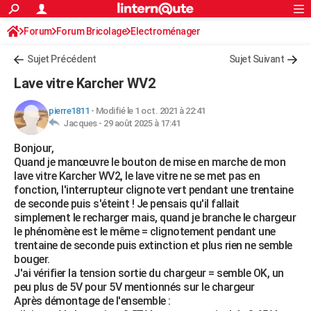
ACTUALITÉS
Forum
Forum Bricolage
Connexion
Electroménager
S'inscrire
Rechercher
Société
Education
Villes
Politique
Faits Divers
Monde
+
SPORT
Sujet Précédent
Sujet Suivant
Football
Cyclisme
Forum
Coupe du monde 2026
Tennis
Rugby
CULTURE
Lave vitre Karcher WV2
TNT
Cinéma
Musique
Programme TV
Streaming
Sorties cinéma
+
FINANCE
pierre1811
-
Modifié le 1 oct. 2021 à 22:41
Jacques -
29 août 2025 à 17:41
Impôts
Immobilier
Banque
Crédit
Retraite
Epargne
Risques naturels par ville
Assurance
AUTO
Bonjour,
Réserver un essai
Berlines
Forum auto
Essais
Citadines
SUV
+
HIGH-TECH
Quand je manœuvre le bouton de mise en marche de mon
lave vitre Karcher WV2, le lave vitre ne se met pas en
Meilleur smartphone
Ordinateurs
Guide high-tech
Mobiles
Internet
Jeux vidéo
+
BRICOLAGE
fonction, l'interrupteur clignote vert pendant une trentaine
de seconde puis s'éteint ! Je pensais qu'il fallait
Aménagement intérieur
Cuisine
Jardinage
+
Forum
Extérieur
Salle de bains
Rangement
WEEK-END
simplement le recharger mais, quand je branche le chargeur
le phénomène est le même = clignotement pendant une
Escapades
Expositions
Week-end nature
Guides de France
Patrimoine
Musées
+
LIFESTYLE
trentaine de seconde puis extinction et plus rien ne semble
bouger.
Bien-être
Mode
+
Art de vivre
Loisirs
Modes de vie
SANTE
J'ai vérifier la tension sortie du chargeur = semble OK, un
peu plus de 5V pour 5V mentionnés sur le chargeur
Guide de la santé
Médicaments
+
Alimentation
Maladies
Sommeil
VOYAGE
Après démontage de l'ensemble :