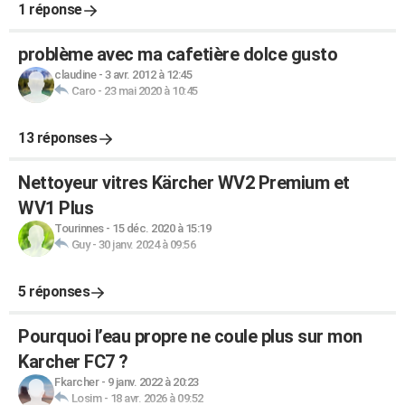
1 réponse
problème avec ma cafetière dolce gusto
claudine
-
3 avr. 2012 à 12:45
Caro
-
23 mai 2020 à 10:45
13 réponses
Nettoyeur vitres Kärcher WV2 Premium et
WV1 Plus
Tourinnes
-
15 déc. 2020 à 15:19
Guy
-
30 janv. 2024 à 09:56
5 réponses
Pourquoi l’eau propre ne coule plus sur mon
Karcher FC7 ?
Fkarcher
-
9 janv. 2022 à 20:23
Losim
-
18 avr. 2026 à 09:52