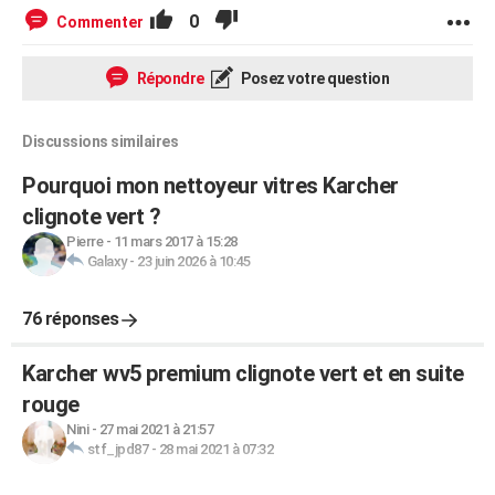
0
Commenter
Répondre
Posez votre question
Discussions similaires
Pourquoi mon nettoyeur vitres Karcher
clignote vert ?
Pierre
-
11 mars 2017 à 15:28
Galaxy
-
23 juin 2026 à 10:45
76 réponses
Karcher wv5 premium clignote vert et en suite
rouge
Nini
-
27 mai 2021 à 21:57
stf_jpd87
-
28 mai 2021 à 07:32