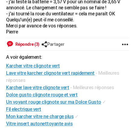
- j'ai testé la batterie = 3,57 V pour un nominal de 3,65 V
City break
Voyage de noces
Climat
Destinations
Voyage nature
Forum
+
annoncé. Le chargement ne semble pas se faire !
PHOTO
- j'ai tourné la roue du ventilateur = cela me paraît OK
Quelqu'un(e) peut-il me conseillé.
GUIDES D'ACHAT
Merci par avance de vos réponses.
Pierre
BONS PLANS
CARTE DE VOEUX
Répondre (3)
Partager
Carte Bonne année
Carte Pâques
Carte de Noël
Carte Saint-Valentin
Carte d'anniversaire
DICTIONNAIRE
A voir également:
Karcher vitre clignote vert
Biographies
Expressions
Dictionnaire
Citations
Proverbes
PROGRAMME TV
Lave vitre karcher clignote vert rapidement
- Meilleures
réponses
COPAINS D'AVANT
Karcher lave vitre clignote vert
- Meilleures réponses
Se connecter
Collèges
Universités
Service militaire
S'inscrire
Lycées
Primaires
Entreprises
Avis de recherche
AVIS DE DÉCÈS
Dolce gusto clignote rouge et vert
Un voyant rouge clignote sur ma Dolce Gusto
✓
FORUM
Fil electrique vert
Lifestyle
Sport
Television
Cinema
Bricolage
Culture
Auto
Voyage
Mon karcher vitre ne charge plus
✓
Vitre insert autonettoyante avis