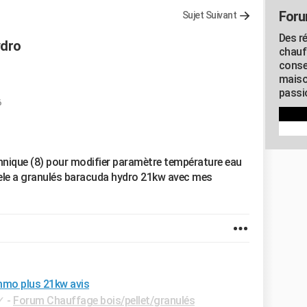
Foru
Sujet Suivant
Des r
ydro
chauf
conse
maiso
passio
6
hnique (8) pour modifier paramètre température eau
poele a granulés baracuda hydro 21kw avec mes
mmo plus 21kw avis
✓
-
Forum Chauffage bois/pellet/granulés