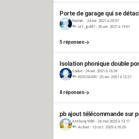
Porte de garage qui se déta
Redah.
-
24 avr. 2021 à 20:37
stf_jpd87
-
25 avr. 2021 à 19:01
5 réponses
Isolation phonique double po
Saikin
-
24 avr. 2021 à 16:39
KIDUGUEN
-
25 avr. 2021 à 12:21
8 réponses
pb ajout télécommande sur p
Anthony1085
-
26 mai 2022 à 13:17
Aclnet
-
13 oct. 2025 à 10:26