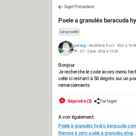
Sujet Précédent
Poele a granulés baracuda h
Leroy merlin
patseg
-
Modifié le 9 oct. 2021 à 10:4
Dt -
3 janv. 2026 à 13:30
Bonjour
Je recherche le code acces menu tec
celle ci restant à 50 degrés sur un 
remerciements
Répondre (2)
Partager
A voir également:
Poêle à granulés hydro baracuda co
Remise à zéro poêle à granulés etna