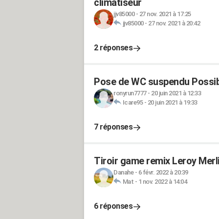
climatiseur
jjv85000
-
27 nov. 2021 à 17:25
jjv85000
-
27 nov. 2021 à 20:42
2 réponses
Pose de WC suspendu Possib
ronyrun7777
-
20 juin 2021 à 12:33
Icare95
-
20 juin 2021 à 19:33
7 réponses
Tiroir game remix Leroy Merl
Danahe
-
6 févr. 2022 à 20:39
Mat
-
1 nov. 2022 à 14:04
6 réponses