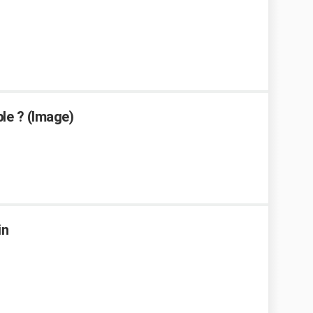
le ? (Image)
in