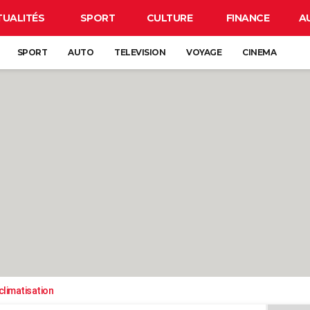
TUALITÉS
SPORT
CULTURE
FINANCE
A
SPORT
AUTO
TELEVISION
VOYAGE
CINEMA
climatisation