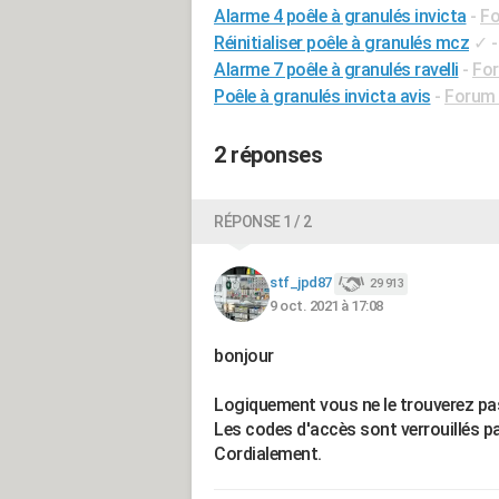
Alarme 4 poêle à granulés invicta
-
Fo
Réinitialiser poêle à granulés mcz
✓
Alarme 7 poêle à granulés ravelli
-
For
Poêle à granulés invicta avis
-
Forum 
2 réponses
RÉPONSE 1 / 2
stf_jpd87
29 913
9 oct. 2021 à 17:08
bonjour
Logiquement vous ne le trouverez pas 
Les codes d'accès sont verrouillés pa
Cordialement.