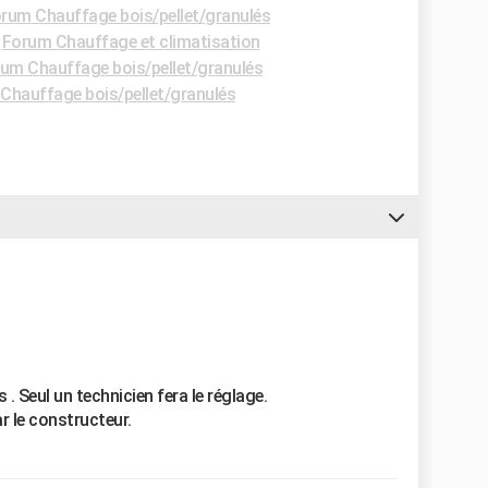
rum Chauffage bois/pellet/granulés
-
Forum Chauffage et climatisation
um Chauffage bois/pellet/granulés
Chauffage bois/pellet/granulés
. Seul un technicien fera le réglage.
r le constructeur.