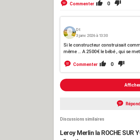
0
Commenter
Dt
3 janv. 2026 à 13:30
Si le constructeur construisait comme 
même ... A 2500€ le bébé , qui se met 
0
Commenter
Affiche
Répond
Discussions similaires
Leroy Merlin la ROCHE SUR YO