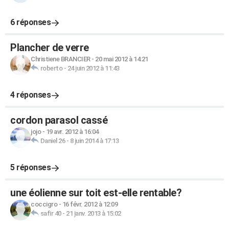
6 réponses
Plancher de verre
Christiene BRANCIER
-
20 mai 2012 à 14:21
roberto
-
24 juin 2012 à 11:43
4 réponses
cordon parasol cassé
jojo
-
19 avr. 2012 à 16:04
Daniel 26
-
8 juin 2014 à 17:13
5 réponses
une éolienne sur toit est-elle rentable?
coccigro
-
16 févr. 2012 à 12:09
safir 40
-
21 janv. 2013 à 15:02