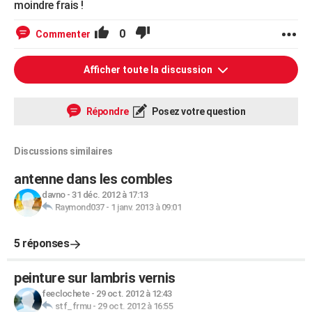
moindre frais !
0
Commenter
Afficher toute la discussion
Répondre
Posez votre question
Discussions similaires
antenne dans les combles
davno
-
31 déc. 2012 à 17:13
Raymond037
-
1 janv. 2013 à 09:01
5 réponses
peinture sur lambris vernis
feeclochete
-
29 oct. 2012 à 12:43
stf_frmu
-
29 oct. 2012 à 16:55