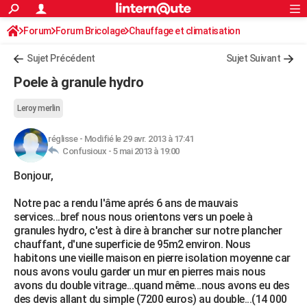
ACTUALITÉS
Forum
Forum Bricolage
Connexion
Chauffage et climatisation
S'inscrire
Rechercher
Société
Education
Villes
Politique
Faits Divers
Monde
+
SPORT
Sujet Précédent
Sujet Suivant
Football
Cyclisme
Forum
Coupe du monde 2026
Tennis
Rugby
CULTURE
Poele à granule hydro
TNT
Cinéma
Musique
Programme TV
Streaming
Sorties cinéma
+
FINANCE
Leroy merlin
Impôts
Immobilier
Banque
Crédit
Retraite
Epargne
Risques naturels par ville
Assurance
AUTO
réglisse
-
Modifié le 29 avr. 2013 à 17:41
Confusioux -
5 mai 2013 à 19:00
Réserver un essai
Berlines
Forum auto
Essais
Citadines
SUV
+
HIGH-TECH
Bonjour,
Meilleur smartphone
Ordinateurs
Guide high-tech
Mobiles
Internet
Jeux vidéo
+
BRICOLAGE
Notre pac a rendu l'âme aprés 6 ans de mauvais
Aménagement intérieur
Cuisine
Jardinage
+
Forum
Extérieur
Salle de bains
Rangement
WEEK-END
services...bref nous nous orientons vers un poele à
granules hydro, c'est à dire à brancher sur notre plancher
Escapades
Expositions
Week-end nature
Guides de France
Patrimoine
Musées
+
LIFESTYLE
chauffant, d'une superficie de 95m2 environ. Nous
habitons une vieille maison en pierre isolation moyenne car
Bien-être
Mode
+
Art de vivre
Loisirs
Modes de vie
SANTE
nous avons voulu garder un mur en pierres mais nous
avons du double vitrage...quand même...nous avons eu des
Guide de la santé
Médicaments
+
Alimentation
Maladies
Sommeil
VOYAGE
des devis allant du simple (7200 euros) au double...(14 000