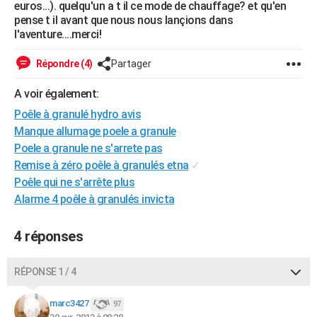
euros...). quelqu'un a t il ce mode de chauffage? et qu'en
City break
Voyage de noces
Climat
Destinations
Voyage nature
Forum
+
PHOTO
pense t il avant que nous nous lançions dans
l'aventure....merci!
GUIDES D'ACHAT
Répondre (4)
Partager
BONS PLANS
A voir également:
CARTE DE VOEUX
Poêle à granulé hydro avis
Carte Bonne année
Carte Pâques
Carte de Noël
Carte Saint-Valentin
Carte d'anniversaire
Manque allumage poele a granule
DICTIONNAIRE
Poele a granule ne s'arrete pas
Biographies
Expressions
Dictionnaire
Citations
Proverbes
PROGRAMME TV
Remise à zéro poêle à granulés etna
✓
Poêle qui ne s'arrête plus
COPAINS D'AVANT
Alarme 4 poêle à granulés invicta
Se connecter
Collèges
Universités
Service militaire
S'inscrire
Lycées
Primaires
Entreprises
Avis de recherche
AVIS DE DÉCÈS
4 réponses
FORUM
Lifestyle
Sport
Television
Cinema
Bricolage
Culture
Auto
Voyage
RÉPONSE 1 / 4
marc3427
97