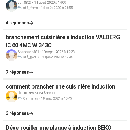
Lc_0829
-
14 août 2020 à 14:09
stf_frmu
-
14 août 2020 à 21:55
4 réponses
branchement cuisinière à induction VALBERG
IC 60 4MC W 343C
Stephanof81
-
10 sept. 2022 à 12:23
stf_jpd87
-
10 janv. 2023 à 17:45
7 réponses
comment brancher une cuisinière induction
lili
-
18 janv. 2024 à 11:33
Carminas
-
19 janv. 2024 à 15:45
3 réponses
Déverrouiller une plaque à induction BEKO