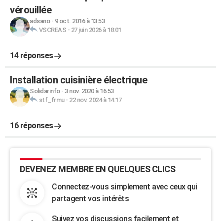
vérouillée
adsano
-
9 oct. 2016 à 13:53
VSCREAS
-
27 juin 2026 à 18:01
14 réponses
Installation cuisinière électrique
Solidarinfo
-
3 nov. 2020 à 16:53
stf_frmu
-
22 nov. 2024 à 14:17
16 réponses
DEVENEZ MEMBRE EN QUELQUES CLICS
Connectez-vous simplement avec ceux qui
partagent vos intérêts
Suivez vos discussions facilement et