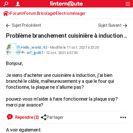
ACTUALITÉS
Forum
Forum Bricolage
Connexion
Electroménager
S'inscrire
Rechercher
Société
Education
Villes
Politique
Faits Divers
Monde
+
SPORT
Sujet Précédent
Sujet Suivant
Football
Cyclisme
Forum
Coupe du monde 2026
Tennis
Rugby
CULTURE
Problème branchement cuisinière à induction ..
TNT
Cinéma
Musique
Programme TV
Streaming
Sorties cinéma
+
FINANCE
Hello_world_92
-
Modifié le 11 oct. 2021 à 23:20
stf_jpd87
-
12 oct. 2021 à 07:55
Impôts
Immobilier
Banque
Crédit
Retraite
Epargne
Risques naturels par ville
Assurance
AUTO
Bonjour,
Réserver un essai
Berlines
Forum auto
Essais
Citadines
SUV
+
HIGH-TECH
Je viens d'acheter une cuisinière à induction, j'ai bien
Meilleur smartphone
Ordinateurs
Guide high-tech
Mobiles
Internet
Jeux vidéo
+
BRICOLAGE
branché le câble, malheureusement y a que le four qui
fonctionne, la plaque ne s'allume pas?
Aménagement intérieur
Cuisine
Jardinage
+
Forum
Extérieur
Salle de bains
Rangement
WEEK-END
pouvez-vous m'aider à faire fonctionner la plaque svp?
Escapades
Expositions
Week-end nature
Guides de France
Patrimoine
Musées
+
LIFESTYLE
merci par avance?
Bien-être
Mode
+
Art de vivre
Loisirs
Modes de vie
SANTE
Répondre (2)
Partager
Guide de la santé
Médicaments
+
Alimentation
Maladies
Sommeil
VOYAGE
A voir également: