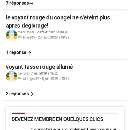
7 réponses
le voyant rouge du congel ne s'eteint plus
apres degivrage!
marius989
-
20 févr. 2023 à 08:28
Icare95
-
20 févr. 2023 à 09:39
1 réponse
voyant tasse rouge allumé
benoit
-
7 juil. 2019 à 16:25
stf_jpd87
-
8 juil. 2019 à 15:39
2 réponses
DEVENEZ MEMBRE EN QUELQUES CLICS
Connectez-vous simplement avec ceux qui