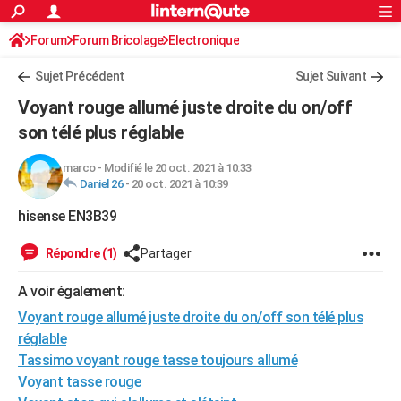
ACTUALITÉS
Forum
Forum Bricolage
Connexion
Electronique
S'inscrire
Rechercher
Société
Education
Villes
Politique
Faits Divers
Monde
+
SPORT
Sujet Précédent
Sujet Suivant
Football
Cyclisme
Forum
Coupe du monde 2026
Tennis
Rugby
CULTURE
Voyant rouge allumé juste droite du on/off
TNT
Cinéma
Musique
Programme TV
Streaming
Sorties cinéma
+
son télé plus réglable
FINANCE
Impôts
Immobilier
Banque
Crédit
Retraite
Epargne
Risques naturels par ville
Assurance
AUTO
marco
-
Modifié le 20 oct. 2021 à 10:33
Daniel 26
-
20 oct. 2021 à 10:39
Réserver un essai
Berlines
Forum auto
Essais
Citadines
SUV
+
HIGH-TECH
hisense EN3B39
Meilleur smartphone
Ordinateurs
Guide high-tech
Mobiles
Internet
Jeux vidéo
+
BRICOLAGE
Répondre (1)
Partager
Aménagement intérieur
Cuisine
Jardinage
+
Forum
Extérieur
Salle de bains
Rangement
WEEK-END
A voir également:
Escapades
Expositions
Week-end nature
Guides de France
Patrimoine
Musées
+
LIFESTYLE
Voyant rouge allumé juste droite du on/off son télé plus
réglable
Bien-être
Mode
+
Art de vivre
Loisirs
Modes de vie
SANTE
Tassimo voyant rouge tasse toujours allumé
Voyant tasse rouge
Guide de la santé
Médicaments
+
Alimentation
Maladies
Sommeil
VOYAGE