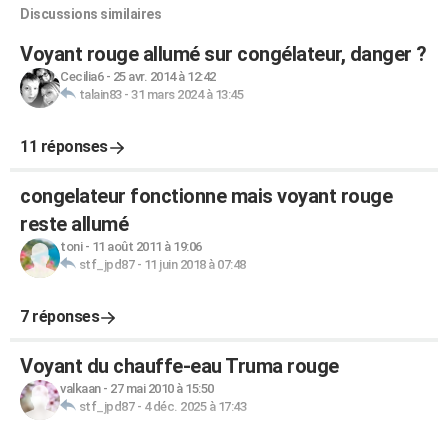
Discussions similaires
Voyant rouge allumé sur congélateur, danger ?
Cecilia6
-
25 avr. 2014 à 12:42
talain83
-
31 mars 2024 à 13:45
11 réponses
congelateur fonctionne mais voyant rouge
reste allumé
toni
-
11 août 2011 à 19:06
stf_jpd87
-
11 juin 2018 à 07:48
7 réponses
Voyant du chauffe-eau Truma rouge
valkaan
-
27 mai 2010 à 15:50
stf_jpd87
-
4 déc. 2025 à 17:43