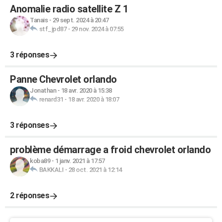
Anomalie radio satellite Z 1
Tanais
-
29 sept. 2024 à 20:47
stf_jpd87
-
29 nov. 2024 à 07:55
3 réponses
Panne Chevrolet orlando
Jonathan
-
18 avr. 2020 à 15:38
renard31
-
18 avr. 2020 à 18:07
3 réponses
problème démarrage a froid chevrolet orlando
koba89
-
1 janv. 2021 à 17:57
BAKKALI
-
28 oct. 2021 à 12:14
2 réponses