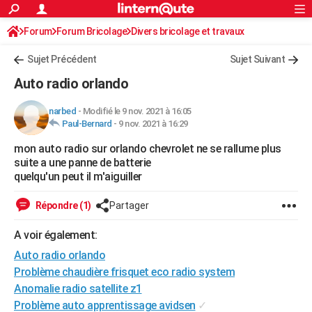
ACTUALITÉS
Forum
Forum Bricolage
Connexion
Divers bricolage et travaux
S'inscrire
Rechercher
Société
Education
Villes
Politique
Faits Divers
Monde
+
SPORT
Sujet Précédent
Sujet Suivant
Football
Cyclisme
Forum
Coupe du monde 2026
Tennis
Rugby
CULTURE
Auto radio orlando
TNT
Cinéma
Musique
Programme TV
Streaming
Sorties cinéma
+
FINANCE
narbed
-
Modifié le 9 nov. 2021 à 16:05
Paul-Bernard
-
9 nov. 2021 à 16:29
Impôts
Immobilier
Banque
Crédit
Retraite
Epargne
Risques naturels par ville
Assurance
AUTO
mon auto radio sur orlando chevrolet ne se rallume plus
Réserver un essai
Berlines
Forum auto
Essais
Citadines
SUV
+
HIGH-TECH
suite a une panne de batterie
quelqu'un peut il m'aiguiller
Meilleur smartphone
Ordinateurs
Guide high-tech
Mobiles
Internet
Jeux vidéo
+
BRICOLAGE
Répondre (1)
Partager
Aménagement intérieur
Cuisine
Jardinage
+
Forum
Extérieur
Salle de bains
Rangement
WEEK-END
A voir également:
Escapades
Expositions
Week-end nature
Guides de France
Patrimoine
Musées
+
LIFESTYLE
Auto radio orlando
Bien-être
Mode
+
Art de vivre
Loisirs
Modes de vie
Problème chaudière frisquet eco radio system
SANTE
Anomalie radio satellite z1
Guide de la santé
Médicaments
+
Alimentation
Maladies
Sommeil
VOYAGE
Problème auto apprentissage avidsen
✓