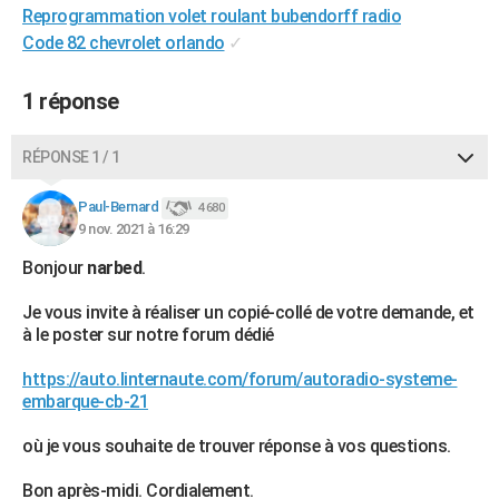
Reprogrammation volet roulant bubendorff radio
City break
Voyage de noces
Climat
Destinations
Voyage nature
Forum
+
PHOTO
Code 82 chevrolet orlando
✓
GUIDES D'ACHAT
1 réponse
BONS PLANS
RÉPONSE 1 / 1
CARTE DE VOEUX
Carte Bonne année
Carte Pâques
Carte de Noël
Carte Saint-Valentin
Carte d'anniversaire
DICTIONNAIRE
Paul-Bernard
4 680
9 nov. 2021 à 16:29
Biographies
Expressions
Dictionnaire
Citations
Proverbes
PROGRAMME TV
Bonjour
narbed
.
COPAINS D'AVANT
Je vous invite à réaliser un copié-collé de votre demande, et
à le poster sur notre forum dédié
Se connecter
Collèges
Universités
Service militaire
S'inscrire
Lycées
Primaires
Entreprises
Avis de recherche
AVIS DE DÉCÈS
https://auto.linternaute.com/forum/autoradio-systeme-
FORUM
embarque-cb-21
Lifestyle
Sport
Television
Cinema
Bricolage
Culture
Auto
Voyage
où je vous souhaite de trouver réponse à vos questions.
Bon après-midi. Cordialement.