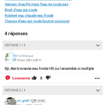
Senseo chauffe mais l'eau ne coule pas
✓
City break
Voyage de noces
Climat
Destinations
Voyage nature
Forum
+
PHOTO
Bruit d'eau qui coule
GUIDES D'ACHAT
Robinet eau chaude eau froide
Chasse d'eau qui coule bouton poussoir
BONS PLANS
4 réponses
CARTE DE VOEUX
Carte Bonne année
Carte Pâques
Carte de Noël
Carte Saint-Valentin
Carte d'anniversaire
DICTIONNAIRE
RÉPONSE 1 / 4
Biographies
Expressions
Dictionnaire
Citations
Proverbes
PROGRAMME TV
Profil bloqué
10 nov. 2021 à 00:17
COPAINS D'AVANT
Bjr, électrovanne eau froide HS ou l ensemble si multiple
Se connecter
Collèges
Universités
Service militaire
S'inscrire
Lycées
Primaires
Entreprises
Avis de recherche
AVIS DE DÉCÈS
0
Commenter
FORUM
Lifestyle
Sport
Television
Cinema
Bricolage
Culture
Auto
Voyage
RÉPONSE 2 / 4
stf_jpd87
29 965