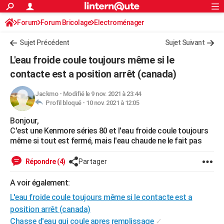
ACTUALITÉS
Forum
Forum Bricolage
Connexion
Electroménager
S'inscrire
Rechercher
Société
Education
Villes
Politique
Faits Divers
Monde
+
SPORT
Sujet Précédent
Sujet Suivant
Football
Cyclisme
Forum
Coupe du monde 2026
Tennis
Rugby
CULTURE
L'eau froide coule toujours même si le
TNT
Cinéma
Musique
Programme TV
Streaming
Sorties cinéma
+
contacte est a position arrêt (canada)
FINANCE
Impôts
Immobilier
Banque
Crédit
Retraite
Epargne
Risques naturels par ville
Assurance
AUTO
Jackmo
-
Modifié le 9 nov. 2021 à 23:44
Profil bloqué -
10 nov. 2021 à 12:05
Réserver un essai
Berlines
Forum auto
Essais
Citadines
SUV
+
HIGH-TECH
Bonjour,
C'est une Kenmore séries 80 et l'eau froide coule toujours
Meilleur smartphone
Ordinateurs
Guide high-tech
Mobiles
Internet
Jeux vidéo
+
BRICOLAGE
même si tout est fermé, mais l'eau chaude ne le fait pas
Aménagement intérieur
Cuisine
Jardinage
+
Forum
Extérieur
Salle de bains
Rangement
WEEK-END
Répondre (4)
Partager
Escapades
Expositions
Week-end nature
Guides de France
Patrimoine
Musées
+
LIFESTYLE
A voir également:
Bien-être
Mode
+
Art de vivre
Loisirs
Modes de vie
SANTE
L'eau froide coule toujours même si le contacte est a
position arrêt (canada)
Guide de la santé
Médicaments
+
Alimentation
Maladies
Sommeil
VOYAGE
Chasse d'eau qui coule apres remplissage
✓