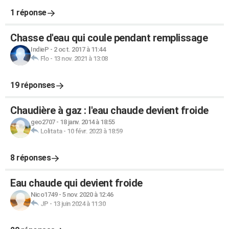
1 réponse
Chasse d'eau qui coule pendant remplissage
IndieP
-
2 oct. 2017 à 11:44
Flo
-
13 nov. 2021 à 13:08
19 réponses
Chaudière à gaz : l'eau chaude devient froide
geo2707
-
18 janv. 2014 à 18:55
Lolitata
-
10 févr. 2023 à 18:59
8 réponses
Eau chaude qui devient froide
Nico1749
-
5 nov. 2020 à 12:46
JP
-
13 juin 2024 à 11:30