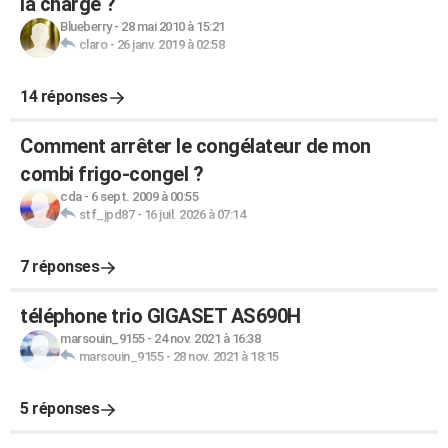
la charge ?
Blueberry
-
28 mai 2010 à 15:21
claro
-
26 janv. 2019 à 02:58
14 réponses
Comment arrêter le congélateur de mon
combi frigo-congel ?
cda
-
6 sept. 2009 à 00:55
stf_jpd87
-
16 juil. 2026 à 07:14
7 réponses
téléphone trio GIGASET AS690H
marsouin_9155
-
24 nov. 2021 à 16:38
marsouin_9155
-
28 nov. 2021 à 18:15
5 réponses