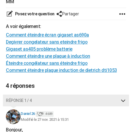
MM
City break
Voyage de noces
Climat
Destinations
Voyage nature
Forum
+
PHOTO
Posez votre question
Partager
GUIDES D'ACHAT
A voir également:
BONS PLANS
Comment éteindre écran gigaset as690a
Degivrer congelateur sans eteindre frigo
CARTE DE VOEUX
Gigaset as405 problème batterie
Carte Bonne année
Carte Pâques
Carte de Noël
Carte Saint-Valentin
Carte d'anniversaire
DICTIONNAIRE
Comment éteindre une plaque à induction
Éteindre congélateur sans éteindre frigo
Biographies
Expressions
Dictionnaire
Citations
Proverbes
PROGRAMME TV
Comment éteindre plaque induction de dietrich dti1053
COPAINS D'AVANT
4 réponses
Se connecter
Collèges
Universités
Service militaire
S'inscrire
Lycées
Primaires
Entreprises
Avis de recherche
AVIS DE DÉCÈS
RÉPONSE 1 / 4
FORUM
Lifestyle
Sport
Television
Cinema
Bricolage
Culture
Auto
Voyage
Daniel 26
4 689
Modifié le 27 nov. 2021 à 15:31
Bonjour,