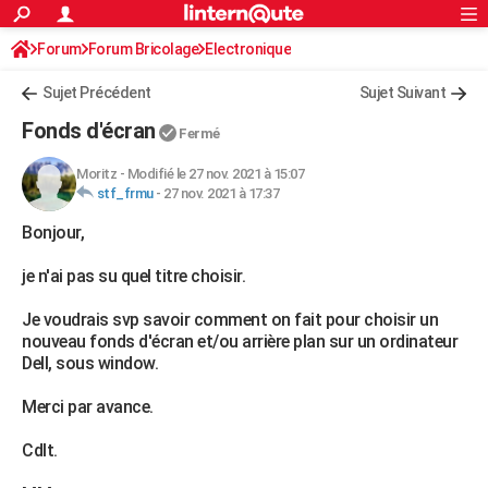
ACTUALITÉS
Forum
Forum Bricolage
Connexion
Electronique
S'inscrire
Rechercher
Société
Education
Villes
Politique
Faits Divers
Monde
+
SPORT
Sujet Précédent
Sujet Suivant
Football
Cyclisme
Forum
Coupe du monde 2026
Tennis
Rugby
CULTURE
Fonds d'écran
Fermé
TNT
Cinéma
Musique
Programme TV
Streaming
Sorties cinéma
+
FINANCE
Moritz
-
Modifié le 27 nov. 2021 à 15:07
stf_frmu
-
27 nov. 2021 à 17:37
Impôts
Immobilier
Banque
Crédit
Retraite
Epargne
Risques naturels par ville
Assurance
AUTO
Bonjour,
Réserver un essai
Berlines
Forum auto
Essais
Citadines
SUV
+
HIGH-TECH
je n'ai pas su quel titre choisir.
Meilleur smartphone
Ordinateurs
Guide high-tech
Mobiles
Internet
Jeux vidéo
+
BRICOLAGE
Je voudrais svp savoir comment on fait pour choisir un
Aménagement intérieur
Cuisine
Jardinage
+
Forum
Extérieur
Salle de bains
Rangement
WEEK-END
nouveau fonds d'écran et/ou arrière plan sur un ordinateur
Dell, sous window.
Escapades
Expositions
Week-end nature
Guides de France
Patrimoine
Musées
+
LIFESTYLE
Merci par avance.
Bien-être
Mode
+
Art de vivre
Loisirs
Modes de vie
SANTE
Cdlt.
Guide de la santé
Médicaments
+
Alimentation
Maladies
Sommeil
VOYAGE