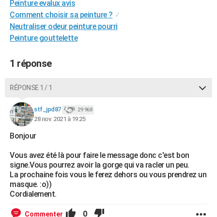
Peinture evalux avis
City break
Voyage de noces
Climat
Destinations
Voyage nature
Forum
+
PHOTO
Comment choisir sa peinture ?
✓
Neutraliser odeur peinture pourri
GUIDES D'ACHAT
Peinture gouttelette
BONS PLANS
1 réponse
CARTE DE VOEUX
Carte Bonne année
Carte Pâques
Carte de Noël
Carte Saint-Valentin
Carte d'anniversaire
RÉPONSE 1 / 1
DICTIONNAIRE
Biographies
Expressions
Dictionnaire
Citations
Proverbes
stf_jpd87
PROGRAMME TV
29 968
28 nov. 2021 à 19:25
COPAINS D'AVANT
Bonjour
Se connecter
Collèges
Universités
Service militaire
S'inscrire
Lycées
Primaires
Entreprises
Avis de recherche
AVIS DE DÉCÈS
Vous avez été là pour faire le message donc c'est bon
signe.Vous pourrez avoir la gorge qui va racler un peu.
FORUM
La prochaine fois vous le ferez dehors ou vous prendrez un
masque. :o))
Lifestyle
Sport
Television
Cinema
Bricolage
Culture
Auto
Voyage
Cordialement.
0
Commenter