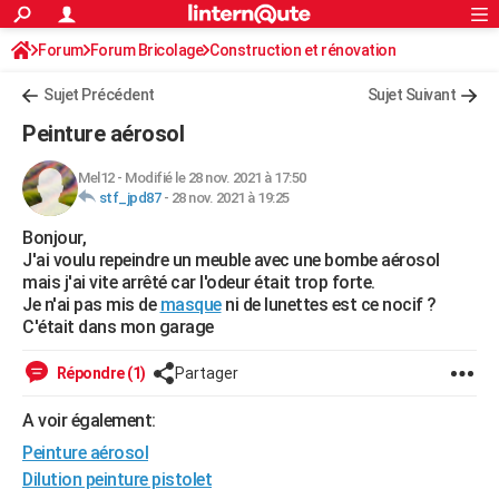
ACTUALITÉS
Forum
Forum Bricolage
Connexion
Construction et rénovation
S'inscrire
Rechercher
Société
Education
Villes
Politique
Faits Divers
Monde
+
SPORT
Peinture, Vernis, Tapissserie
Sujet Précédent
Sujet Suivant
Football
Cyclisme
Forum
Coupe du monde 2026
Tennis
Rugby
CULTURE
Peinture aérosol
TNT
Cinéma
Musique
Programme TV
Streaming
Sorties cinéma
+
FINANCE
Mel12
-
Modifié le 28 nov. 2021 à 17:50
stf_jpd87
-
28 nov. 2021 à 19:25
Impôts
Immobilier
Banque
Crédit
Retraite
Epargne
Risques naturels par ville
Assurance
AUTO
Bonjour,
Réserver un essai
Berlines
Forum auto
Essais
Citadines
SUV
+
HIGH-TECH
J'ai voulu repeindre un meuble avec une bombe aérosol
mais j'ai vite arrêté car l'odeur était trop forte.
Meilleur smartphone
Ordinateurs
Guide high-tech
Mobiles
Internet
Jeux vidéo
+
BRICOLAGE
Je n'ai pas mis de
masque
ni de lunettes est ce nocif ?
C'était dans mon garage
Aménagement intérieur
Cuisine
Jardinage
+
Forum
Extérieur
Salle de bains
Rangement
WEEK-END
Répondre (1)
Partager
Escapades
Expositions
Week-end nature
Guides de France
Patrimoine
Musées
+
LIFESTYLE
A voir également:
Bien-être
Mode
+
Art de vivre
Loisirs
Modes de vie
SANTE
Peinture aérosol
Guide de la santé
Médicaments
+
Alimentation
Maladies
Sommeil
Dilution peinture pistolet
VOYAGE