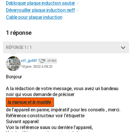
Debloquer plaque induction sauter
✓
City break
Voyage de noces
Climat
Destinations
Voyage nature
Forum
+
PHOTO
Déverrouiller plaque induction neff
✓
Cable pour plaque induction
GUIDES D'ACHAT
BONS PLANS
1 réponse
CARTE DE VOEUX
RÉPONSE 1 / 1
Carte Bonne année
Carte Pâques
Carte de Noël
Carte Saint-Valentin
Carte d'anniversaire
DICTIONNAIRE
stf_jpd87
29 960
Biographies
Expressions
Dictionnaire
Citations
Proverbes
18 janv. 2022 à 08:23
PROGRAMME TV
Bonjour
COPAINS D'AVANT
A la rédaction de votre message, vous avez un bandeau
Se connecter
Collèges
Universités
Service militaire
S'inscrire
Lycées
Primaires
Entreprises
Avis de recherche
AVIS DE DÉCÈS
noir qui vous demande de préciser
la marque et le modèle
FORUM
de l'appareil en panne; impératif pour les conseils , merci.
Lifestyle
Sport
Television
Cinema
Bricolage
Culture
Auto
Voyage
Référence constructeur voir l'étiquette
Suivant appareil:
Voir la référence
sous
ou derrière l'appareil,