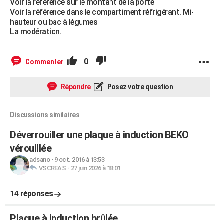
Voir la référence sur le montant de la porte
Voir la référence dans le compartiment réfrigérant. Mi-
hauteur ou bac à légumes
La modération.
0
Commenter
Répondre
Posez votre question
Discussions similaires
Déverrouiller une plaque à induction BEKO
vérouillée
adsano
-
9 oct. 2016 à 13:53
VSCREAS
-
27 juin 2026 à 18:01
14 réponses
Plaque à induction brûlée