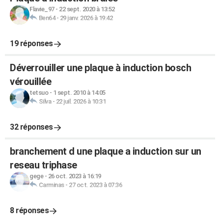
Flavie_97
-
22 sept. 2020 à 13:52
Ben64
-
29 janv. 2026 à 19:42
19 réponses
Déverrouiller une plaque à induction bosch
vérouillée
tetsuo
-
1 sept. 2010 à 14:05
Silva
-
22 juil. 2026 à 10:31
32 réponses
branchement d une plaque a induction sur un
reseau triphase
gege
-
26 oct. 2023 à 16:19
Carminas
-
27 oct. 2023 à 07:36
8 réponses