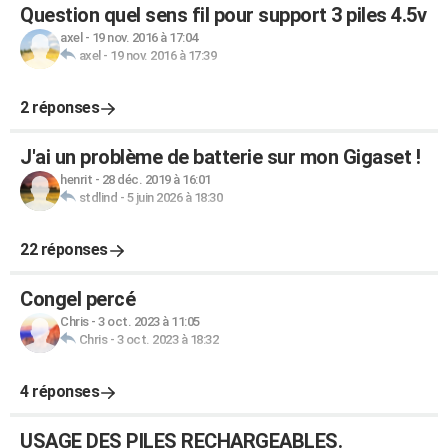
Question quel sens fil pour support 3 piles 4.5v
axel
-
19 nov. 2016 à 17:04
axel
-
19 nov. 2016 à 17:39
2 réponses
J'ai un problème de batterie sur mon Gigaset !
henrit
-
28 déc. 2019 à 16:01
stdlind
-
5 juin 2026 à 18:30
22 réponses
Congel percé
Chris
-
3 oct. 2023 à 11:05
Chris
-
3 oct. 2023 à 18:32
4 réponses
USAGE DES PILES RECHARGEABLES.