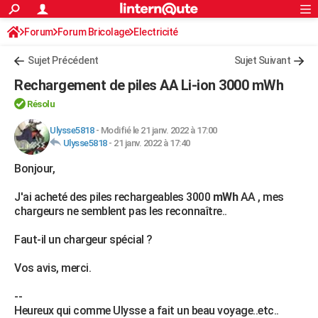
ACTUALITÉS
Forum
Forum Bricolage
Connexion
Electricité
S'inscrire
Rechercher
Société
Education
Villes
Politique
Faits Divers
Monde
+
SPORT
Sujet Précédent
Sujet Suivant
Football
Cyclisme
Forum
Coupe du monde 2026
Tennis
Rugby
CULTURE
Rechargement de piles AA Li-ion 3000 mWh
TNT
Cinéma
Musique
Programme TV
Streaming
Sorties cinéma
+
FINANCE
Résolu
Impôts
Immobilier
Banque
Crédit
Retraite
Epargne
Risques naturels par ville
Assurance
Ulysse5818
-
Modifié le 21 janv. 2022 à 17:00
AUTO
Ulysse5818
-
21 janv. 2022 à 17:40
Réserver un essai
Berlines
Forum auto
Essais
Citadines
SUV
+
HIGH-TECH
Bonjour,
Meilleur smartphone
Ordinateurs
Guide high-tech
Mobiles
Internet
Jeux vidéo
+
BRICOLAGE
J'ai acheté des piles rechargeables 3000
mWh
AA , mes
chargeurs ne semblent pas les reconnaître..
Aménagement intérieur
Cuisine
Jardinage
+
Forum
Extérieur
Salle de bains
Rangement
WEEK-END
Faut-il un chargeur spécial ?
Escapades
Expositions
Week-end nature
Guides de France
Patrimoine
Musées
+
LIFESTYLE
Vos avis, merci.
Bien-être
Mode
+
Art de vivre
Loisirs
Modes de vie
SANTE
--
Guide de la santé
Médicaments
+
Alimentation
Maladies
Sommeil
VOYAGE
Heureux qui comme Ulysse a fait un beau voyage..etc..