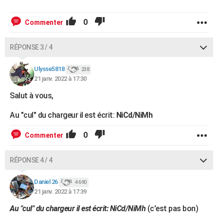
0
Commenter
RÉPONSE 3 / 4
Ulysse5818
238
21 janv. 2022 à 17:30
Salut à vous,
Au "cul" du chargeur il est écrit:
NiCd/NiMh
0
Commenter
RÉPONSE 4 / 4
Daniel 26
4 690
21 janv. 2022 à 17:39
Au "cul" du chargeur il est écrit: NiCd/NiMh
(c'est pas bon)