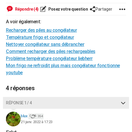
City break
Voyage de noces
Climat
Destinations
Voyage nature
Forum
+
PHOTO
Répondre (4)
Posez votre question
Partager
GUIDES D'ACHAT
A voir également:
Recharger des piles au congélateur
BONS PLANS
Température frigo et congélateur
CARTE DE VOEUX
Nettoyer congélateur sans débrancher
Comment recharger des piles rechargeables
Carte Bonne année
Carte Pâques
Carte de Noël
Carte Saint-Valentin
Carte d'anniversaire
DICTIONNAIRE
Problème température congélateur liebherr
Mon frigo ne refroidit plus mais congélateur fonctionne
Biographies
Expressions
Dictionnaire
Citations
Proverbes
PROGRAMME TV
youtube
COPAINS D'AVANT
4 réponses
Se connecter
Collèges
Universités
Service militaire
S'inscrire
Lycées
Primaires
Entreprises
Avis de recherche
AVIS DE DÉCÈS
FORUM
RÉPONSE 1 / 4
Lifestyle
Sport
Television
Cinema
Bricolage
Culture
Auto
Voyage
blux
354
21 janv. 2022 à 17:23