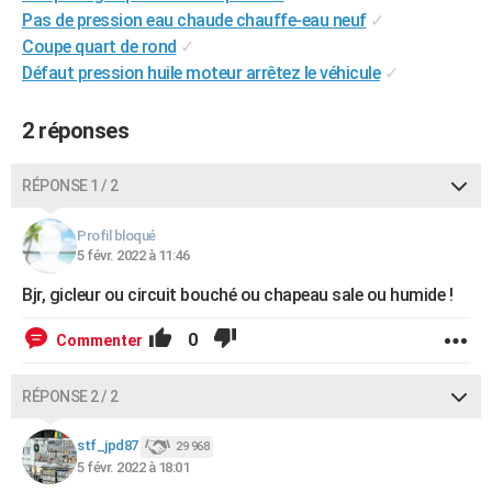
Pas de pression eau chaude chauffe-eau neuf
✓
City break
Voyage de noces
Climat
Destinations
Voyage nature
Forum
+
PHOTO
Coupe quart de rond
✓
GUIDES D'ACHAT
Défaut pression huile moteur arrêtez le véhicule
✓
BONS PLANS
2 réponses
CARTE DE VOEUX
RÉPONSE 1 / 2
Carte Bonne année
Carte Pâques
Carte de Noël
Carte Saint-Valentin
Carte d'anniversaire
DICTIONNAIRE
Profil bloqué
Biographies
Expressions
Dictionnaire
Citations
Proverbes
PROGRAMME TV
5 févr. 2022 à 11:46
COPAINS D'AVANT
Bjr, gicleur ou circuit bouché ou chapeau sale ou humide !
Se connecter
Collèges
Universités
Service militaire
S'inscrire
Lycées
Primaires
Entreprises
Avis de recherche
AVIS DE DÉCÈS
0
Commenter
FORUM
RÉPONSE 2 / 2
Lifestyle
Sport
Television
Cinema
Bricolage
Culture
Auto
Voyage
stf_jpd87
29 968
5 févr. 2022 à 18:01