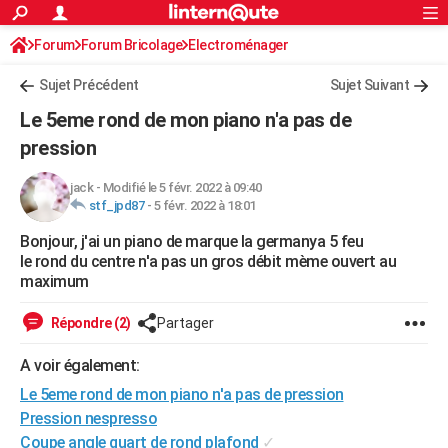
ACTUALITÉS
Forum
Forum Bricolage
Connexion
Electroménager
S'inscrire
Rechercher
Société
Education
Villes
Politique
Faits Divers
Monde
+
SPORT
Sujet Précédent
Sujet Suivant
Football
Cyclisme
Forum
Coupe du monde 2026
Tennis
Rugby
CULTURE
Le 5eme rond de mon piano n'a pas de
TNT
Cinéma
Musique
Programme TV
Streaming
Sorties cinéma
+
pression
FINANCE
Impôts
Immobilier
Banque
Crédit
Retraite
Epargne
Risques naturels par ville
Assurance
AUTO
jack
-
Modifié le 5 févr. 2022 à 09:40
stf_jpd87
-
5 févr. 2022 à 18:01
Réserver un essai
Berlines
Forum auto
Essais
Citadines
SUV
+
HIGH-TECH
Bonjour, j'ai un piano de marque la germanya 5 feu
le rond du centre n'a pas un gros débit mème ouvert au
Meilleur smartphone
Ordinateurs
Guide high-tech
Mobiles
Internet
Jeux vidéo
+
BRICOLAGE
maximum
Aménagement intérieur
Cuisine
Jardinage
+
Forum
Extérieur
Salle de bains
Rangement
WEEK-END
Répondre (2)
Partager
Escapades
Expositions
Week-end nature
Guides de France
Patrimoine
Musées
+
LIFESTYLE
A voir également:
Bien-être
Mode
+
Art de vivre
Loisirs
Modes de vie
SANTE
Le 5eme rond de mon piano n'a pas de pression
Pression nespresso
Guide de la santé
Médicaments
+
Alimentation
Maladies
Sommeil
VOYAGE
Coupe angle quart de rond plafond
✓