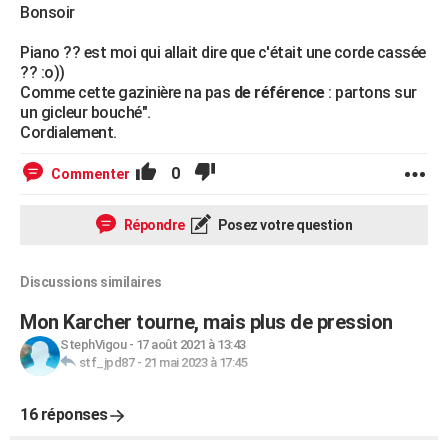
Bonsoir
Piano ?? est moi qui allait dire que c'était une corde cassée
?? :o))
Comme cette gazinière na pas
de référence
: partons sur
un gicleur bouché".
Cordialement.
0
Commenter
Répondre
Posez votre question
Discussions similaires
Mon Karcher tourne, mais plus de pression
StephVigou
-
17 août 2021 à 13:43
stf_jpd87
-
21 mai 2023 à 17:45
16 réponses