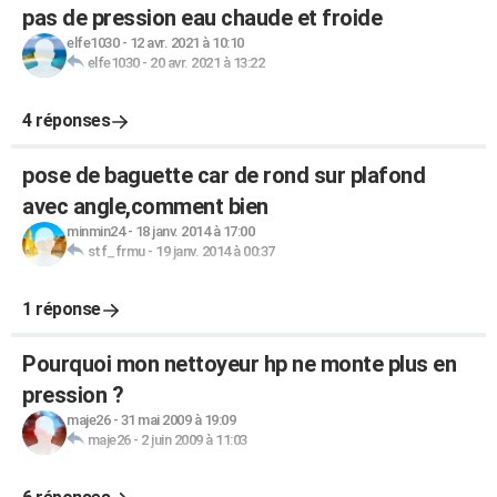
pas de pression eau chaude et froide
elfe1030
-
12 avr. 2021 à 10:10
elfe1030
-
20 avr. 2021 à 13:22
4 réponses
pose de baguette car de rond sur plafond
avec angle,comment bien
minmin24
-
18 janv. 2014 à 17:00
stf_frmu
-
19 janv. 2014 à 00:37
1 réponse
Pourquoi mon nettoyeur hp ne monte plus en
pression ?
maje26
-
31 mai 2009 à 19:09
maje26
-
2 juin 2009 à 11:03