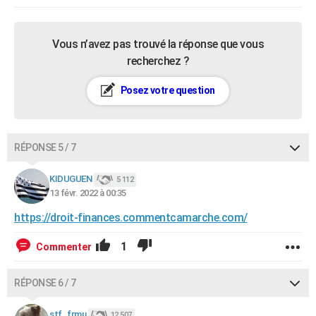
Vous n’avez pas trouvé la réponse que vous
recherchez ?
Posez votre question
RÉPONSE 5 / 7
KIDUGUEN
5 112
13 févr. 2022 à 00:35
https://droit-finances.commentcamarche.com/
1
Commenter
RÉPONSE 6 / 7
stf_frmu
12 507