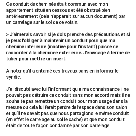
Ce conduit de cheminée était commun avec mon
City break
Voyage de noces
Climat
Destinations
Voyage nature
Forum
+
PHOTO
appartement situé en dessous et été obstrué bien
antérieurement (cela n’apparait sur aucun document) par
GUIDES D'ACHAT
un carrelage sur le sol de ce voisin.
BONS PLANS
> J’aimerais savoir si je dois prendre des précautions et si
je peux l’obliger à maintenir un conduit pour que ma
CARTE DE VOEUX
cheminé intérieure (inactive pour l’instant) puisse se
raccorder à la cheminée extérieure. J’envisage à terme de
Carte Bonne année
Carte Pâques
Carte de Noël
Carte Saint-Valentin
Carte d'anniversaire
DICTIONNAIRE
tuber pour mettre un insert.
Biographies
Expressions
Dictionnaire
Citations
Proverbes
PROGRAMME TV
A noter qu’il a entamé ces travaux sans en informer le
syndic.
COPAINS D'AVANT
J’ai discuté avec lui l’informant qu’a ma connaissance il ne
Se connecter
Collèges
Universités
Service militaire
S'inscrire
Lycées
Primaires
Entreprises
Avis de recherche
AVIS DE DÉCÈS
pouvait pas détruire ce conduit sans mon accord mais il ne
souhaite pas remettre un conduit pour mon usage dans la
FORUM
mesure ou cela lui ferait perdre de l’espace dans son salon
et qu’il ne savait pas que nous partagions le même conduit
Lifestyle
Sport
Television
Cinema
Bricolage
Culture
Auto
Voyage
(en effet le carrelage au sol le cache) et que mon conduit
était de toute façon condamné par son carrelage.