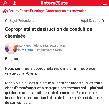
ACTUALITÉS
Forum
Forum Bricolage
Connexion
Construction et rénovation
S'inscrire
Rechercher
Société
Education
Villes
Politique
Faits Divers
Monde
+
SPORT
Sujet Précédent
Sujet Suivant
Football
Cyclisme
Forum
Coupe du monde 2026
Tennis
Rugby
CULTURE
Copropriété et destruction du conduit de
TNT
Cinéma
Musique
Programme TV
Streaming
Sorties cinéma
+
cheminée
FINANCE
Impôts
Immobilier
Banque
Crédit
Retraite
Epargne
Risques naturels par ville
Assurance
AUTO
MLX
-
Modifié le 12 févr. 2022 à 15:15
stf_frmu
-
12 juin 2022 à 14:36
Réserver un essai
Berlines
Forum auto
Essais
Citadines
SUV
+
HIGH-TECH
Bonjour,
Meilleur smartphone
Ordinateurs
Guide high-tech
Mobiles
Internet
Jeux vidéo
+
BRICOLAGE
Nous sommes 3 copropriétaires dans un immeuble de
village qui a 70 ans.
Aménagement intérieur
Cuisine
Jardinage
+
Forum
Extérieur
Salle de bains
Rangement
WEEK-END
Mon voisin du dessus situé au dernier étage sous les toits
Escapades
Expositions
Week-end nature
Guides de France
Patrimoine
Musées
+
LIFESTYLE
vient d’emménager et a entrepris des travaux sol + plafond
qui donne sous la toiture + abattement de 2 cloisons en
Bien-être
Mode
+
Art de vivre
Loisirs
Modes de vie
SANTE
briquettes + destruction totale de la cheminée existante et
de son conduit.
Guide de la santé
Médicaments
+
Alimentation
Maladies
Sommeil
VOYAGE