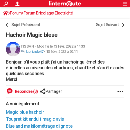
ACTUALITÉS
Forum
Forum Bricolage
Connexion
Electricité
S'inscrire
Rechercher
Société
Education
Villes
Politique
Faits Divers
Monde
+
SPORT
Sujet Précédent
Sujet Suivant
Football
Cyclisme
Forum
Coupe du monde 2026
Tennis
Rugby
CULTURE
Hachoir Magic bleue
TNT
Cinéma
Musique
Programme TV
Streaming
Sorties cinéma
+
FINANCE
TISSAFI
-
Modifié le 13 févr. 2022 à 14:33
labricole47
-
13 févr. 2022 à 20:11
Impôts
Immobilier
Banque
Crédit
Retraite
Epargne
Risques naturels par ville
Assurance
AUTO
Bonjour, s'il vous plaît j'ai un hachoir qui émet des
Réserver un essai
Berlines
Forum auto
Essais
Citadines
SUV
+
HIGH-TECH
étincelles au niveau des charbons, chauffe et s'arrête après
quelques secondes
Meilleur smartphone
Ordinateurs
Guide high-tech
Mobiles
Internet
Jeux vidéo
+
BRICOLAGE
Merci
Aménagement intérieur
Cuisine
Jardinage
+
Forum
Extérieur
Salle de bains
Rangement
WEEK-END
Répondre (3)
Partager
Escapades
Expositions
Week-end nature
Guides de France
Patrimoine
Musées
+
LIFESTYLE
A voir également:
Magic blue hachoir
Bien-être
Mode
+
Art de vivre
Loisirs
Modes de vie
SANTE
Toupret kit enduit magic avis
Guide de la santé
Médicaments
+
Alimentation
Maladies
Sommeil
VOYAGE
Blue and me kilométrage clignote