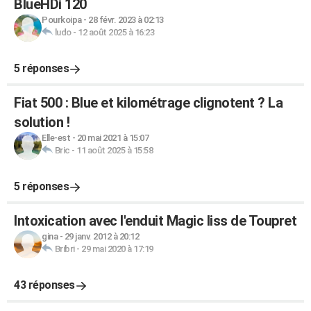
BlueHDi 120
Pourkoipa
-
28 févr. 2023 à 02:13
ludo
-
12 août 2025 à 16:23
5 réponses
Fiat 500 : Blue et kilométrage clignotent ? La
solution !
Elle-est
-
20 mai 2021 à 15:07
Bric
-
11 août 2025 à 15:58
5 réponses
Intoxication avec l'enduit Magic liss de Toupret
gina
-
29 janv. 2012 à 20:12
Bribri
-
29 mai 2020 à 17:19
43 réponses