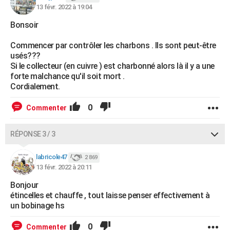
13 févr. 2022 à 19:04
Bonsoir
Commencer par contrôler les charbons . Ils sont peut-être
usés???
Si le collecteur (en cuivre ) est charbonné alors là il y a une
forte malchance qu'il soit mort .
Cordialement.
0
Commenter
RÉPONSE 3 / 3
labricole47
2 869
13 févr. 2022 à 20:11
Bonjour
étincelles et chauffe , tout laisse penser effectivement à
un bobinage hs
0
Commenter