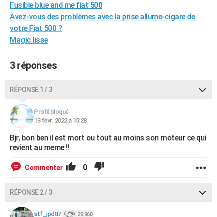
Fusible blue and me fiat 500
City break
Voyage de noces
Climat
Destinations
Voyage nature
Forum
+
PHOTO
Avez-vous des problèmes avec la prise allume-cigare de
votre Fiat 500 ?
GUIDES D'ACHAT
Magic lisse
BONS PLANS
3 réponses
CARTE DE VOEUX
Carte Bonne année
Carte Pâques
Carte de Noël
Carte Saint-Valentin
Carte d'anniversaire
RÉPONSE 1 / 3
DICTIONNAIRE
Biographies
Expressions
Dictionnaire
Citations
Proverbes
PROGRAMME TV
Profil bloqué
13 févr. 2022 à 15:28
COPAINS D'AVANT
Bjr, bon ben il est mort ou tout au moins son moteur ce qui
Se connecter
Collèges
Universités
Service militaire
S'inscrire
Lycées
Primaires
Entreprises
Avis de recherche
revient au meme !!
AVIS DE DÉCÈS
0
Commenter
FORUM
Lifestyle
Sport
Television
Cinema
Bricolage
Culture
Auto
Voyage
RÉPONSE 2 / 3
stf_jpd87
29 960