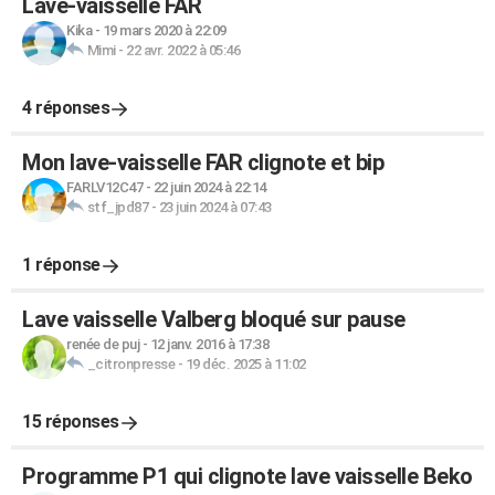
Lave-vaisselle FAR
Kika
-
19 mars 2020 à 22:09
Mimi
-
22 avr. 2022 à 05:46
4 réponses
Mon lave-vaisselle FAR clignote et bip
FARLV12C47
-
22 juin 2024 à 22:14
stf_jpd87
-
23 juin 2024 à 07:43
1 réponse
Lave vaisselle Valberg bloqué sur pause
renée de puj
-
12 janv. 2016 à 17:38
_citronpresse
-
19 déc. 2025 à 11:02
15 réponses
Programme P1 qui clignote lave vaisselle Beko