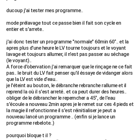
City break
Voyage de noces
Climat
Destinations
Voyage nature
Forum
+
PHOTO
ducoup j'ai tester mes programme..
GUIDES D'ACHAT
mode prélavage tout ce passe bien il fait son cycle en
entier et s'arrete..
BONS PLANS
j'ai donc tester un programme "normale" 60min 60°.. et la
CARTE DE VOEUX
apres plus d'une heure le LV tourne toujours et le voyant
lavage et toujours allumer, il n'est pas passer au séchage
Carte Bonne année
Carte Pâques
Carte de Noël
Carte Saint-Valentin
Carte d'anniversaire
DICTIONNAIRE
(le voyant)..
A force d'obervation j'ai remarquer que le rinçage ne ce fait
Biographies
Expressions
Dictionnaire
Citations
Proverbes
PROGRAMME TV
pas.. le bruit du LV fait penser qu'il éssaye de vidanger alors
que la LV est vide d'eau..
COPAINS D'AVANT
je l'éteint au bouton, le débranche rebranche rallume et il
reprend la où il s'est arreté.. et ca peut durer des heures..
Se connecter
Collèges
Universités
Service militaire
S'inscrire
Lycées
Primaires
Entreprises
Avis de recherche
AVIS DE DÉCÈS
obliger de le débrancher le repemcher a 45°, de l'eau
s'écoule a nouveau 2min apres je le remet sur ces 4 pieds et
FORUM
la magie il refonctionne il s'est réinitialiser je peut a
nouveau lancé un programme .. (enfin si je lance un
Lifestyle
Sport
Television
Cinema
Bricolage
Culture
Auto
Voyage
programme rebelote..)
pourquoi bloque t il ?