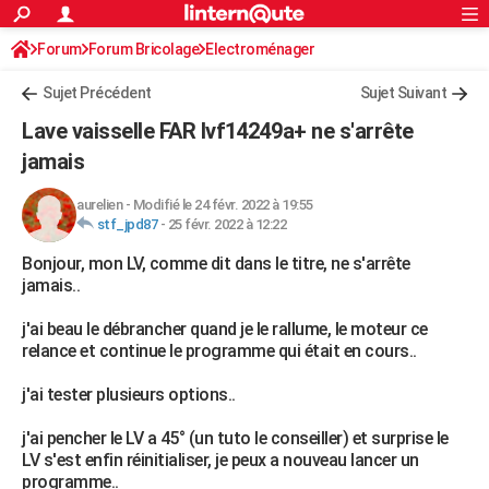
ACTUALITÉS
Forum
Forum Bricolage
Connexion
Electroménager
S'inscrire
Rechercher
Société
Education
Villes
Politique
Faits Divers
Monde
+
SPORT
Sujet Précédent
Sujet Suivant
Football
Cyclisme
Forum
Coupe du monde 2026
Tennis
Rugby
CULTURE
Lave vaisselle FAR lvf14249a+ ne s'arrête
TNT
Cinéma
Musique
Programme TV
Streaming
Sorties cinéma
+
jamais
FINANCE
Impôts
Immobilier
Banque
Crédit
Retraite
Epargne
Risques naturels par ville
Assurance
AUTO
aurelien
-
Modifié le 24 févr. 2022 à 19:55
stf_jpd87
-
25 févr. 2022 à 12:22
Réserver un essai
Berlines
Forum auto
Essais
Citadines
SUV
+
HIGH-TECH
Bonjour, mon LV, comme dit dans le titre, ne s'arrête
jamais..
Meilleur smartphone
Ordinateurs
Guide high-tech
Mobiles
Internet
Jeux vidéo
+
BRICOLAGE
j'ai beau le débrancher quand je le rallume, le moteur ce
Aménagement intérieur
Cuisine
Jardinage
+
Forum
Extérieur
Salle de bains
Rangement
WEEK-END
relance et continue le programme qui était en cours..
Escapades
Expositions
Week-end nature
Guides de France
Patrimoine
Musées
+
LIFESTYLE
j'ai tester plusieurs options..
Bien-être
Mode
+
Art de vivre
Loisirs
Modes de vie
SANTE
j'ai pencher le LV a 45° (un tuto le conseiller) et surprise le
LV s'est enfin réinitialiser, je peux a nouveau lancer un
Guide de la santé
Médicaments
+
Alimentation
Maladies
Sommeil
VOYAGE
programme..